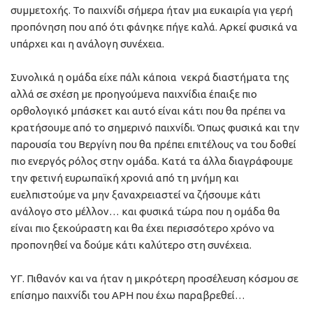
συμμετοχής. Το παιχνίδι σήμερα ήταν μια ευκαιρία για γερή
προπόνηση που από ότι φάνηκε πήγε καλά. Αρκεί φυσικά να
υπάρχει και η ανάλογη συνέχεια.
Συνολικά η ομάδα είχε πάλι κάποια νεκρά διαστήματα της
αλλά σε σχέση με προηγούμενα παιχνίδια έπαιξε πιο
ορθολογικό μπάσκετ και αυτό είναι κάτι που θα πρέπει να
κρατήσουμε από το σημερινό παιχνίδι. Όπως φυσικά και την
παρουσία του Βεργίνη που θα πρέπει επιτέλους να του δοθεί
πιο ενεργός ρόλος στην ομάδα. Κατά τα άλλα διαγράφουμε
την φετινή ευρωπαϊκή χρονιά από τη μνήμη και
ευελπιστούμε να μην ξαναχρειαστεί να ζήσουμε κάτι
ανάλογο στο μέλλον… και φυσικά τώρα που η ομάδα θα
είναι πιο ξεκούραστη και θα έχει περισσότερο χρόνο να
προπονηθεί να δούμε κάτι καλύτερο στη συνέχεια.
ΥΓ. Πιθανόν και να ήταν η μικρότερη προσέλευση κόσμου σε
επίσημο παιχνίδι του ΑΡΗ που έχω παραβρεθεί…