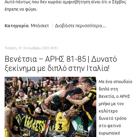
Αυτό πάντως που δεν χωράει αμφισβήτηση είναι ότι ο Σέρβος
έπρεπε να φύγει.
Κατηγορία
Μπάσκετ
Διαβάστε περισσότερα...
Τετάρτη, 01 Οκτωβρίου 2025 00:51
Βενέτσια – ΑΡΗΣ 81-85 | Δυνατό
ξεκίνημα με διπλό στην Ιταλία!
Με ένα σπουδαίο
διπλό στη
Βενετία, ο ΑΡΗΣ
μπήκε με τον
καλύτερο
δυνατό τρόπο
στο φετινό
ευρωπαϊκό