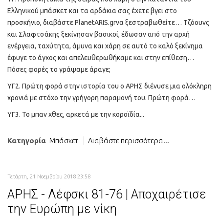
Ελληνικού μπάσκετ και τα αρδάκια σας έχετε βγει στο
προσκήνιο, διαβάστε PlanetARIS.grνα ξεστραβωθείτε… Τζόουνς
και Σλαφτσάκης ξεκίνησαν βασικοί, έδωσαν από την αρχή
ενέργεια, ταχύτητα, άμυνα και χάρη σε αυτό το καλό ξεκίνημα
έφυγε το άγχος και απελευθερωθήκαμε και στην επίθεση…
Πόσες φορές το γράψαμε άραγε;
ΥΓ2. Πρώτη φορά στην ιστορία του ο ΑΡΗΣ διένυσε μια ολόκληρη
χρονιά με στόχο την γρήγορη παραμονή του. Πρώτη φορά…
ΥΓ3. Το μπαν χθες, αρκετά με την κοροϊδία...
Κατηγορία
Μπάσκετ
Διαβάστε περισσότερα...
Τετάρτη, 21 Νοεμβρίου 2018 23:58
ΑΡΗΣ - Λέφσκι 81-76 | Αποχαιρέτισε
την Ευρώπη με νίκη