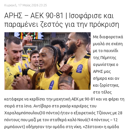
Κυριακή, 17 Μαϊος 2026 23:25
ΑΡΗΣ – ΑΕΚ 90-81 | Ισοφάρισε και
παραμένει ζεστός για την πρόκριση
Με διαφορετικά
μυαλά σε σχέση
με το παιχνίδι
της Πέμπτης
αγωνίστηκε ο
ΑΡΗΣ μας
σήμερα και αν
και ζορίστηκε,
στο τέλος
κατάφερε να κερδίσει την μαχητική ΑΕΚ με 90-81 και να φέρει τη
σειρά στα ίσια. Αντίβαρο στο ρεκόρ καριέρας του
Χαραλαμπόπουλου(30 πόντοι) ήταν ο εξαιρετικός Τζόουνς με 28
πόντους που μαζί με τον σταθερά καλό Νουά(14 πόντους – 12
ριμπάουντ) οδήγησαν την ομάδα στη νίκη. «Ζέστανε» η ομάδα