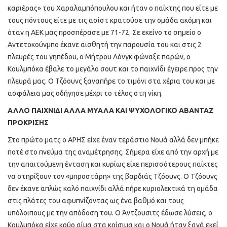
καριέρας» του Χαραλαμπόπουλου και ήταν ο παίκτης που είτε με
τους πόντους είτε με τις ασίστ κρατούσε την ομάδα ακόμη και
όταν η ΑΕΚ μας προσπέρασε με 71-72. Σε εκείνο το σημείο ο
Αντετοκούνμπο έκανε αισθητή την παρουσία του και στις 2
πλευρές του γηπέδου, ο Μήτρου Λόνγκ φώναξε παρών, ο
Κουλμπόκα έβαλε το μεγάλο σουτ και το παιχνίδι έγειρε προς την
πλευρά μας. Ο Τζόουνς ξαναπήρε το τιμόνι στα χέρια του και με
ασφάλεια μας οδήγησε μέχρι το τέλος στη νίκη.
ΑΛΛΟ ΠΑΙΧΝΙΔΙ ΑΛΛΑ ΜΥΑΛΑ ΚΑΙ ΨΥΧΟΛΟΓΙΚΟ ΑΒΑΝΤΑΖ
ΠΡΟΚΡΙΣΗΣ
Στο πρώτο ματς ο ΑΡΗΣ είχε έναν τεράστιο Νουά αλλά δεν μπήκε
ποτέ στο πνεύμα της αναμέτρησης. Σήμερα είχε από την αρχή με
την απαιτούμενη ένταση και κυρίως είχε περισσότερους παίκτες
να στηρίξουν τον «μπροστάρη» της βαρδιάς Τζόουνς. Ο Τζόουνς
δεν έκανε απλώς καλό παιχνίδι αλλά πήρε κυριολεκτικά τη ομάδα
στις πλάτες του αφυπνίζοντας ως ένα βαθμό και τους
υπόλοιπους με την απόδοση του. Ο Άντζουσιτς έδωσε λύσεις, ο
Κουλμπόκα είχε κρύο αίμα στα κρίσιμα και ο Νουά ήταν ξανά εκεί