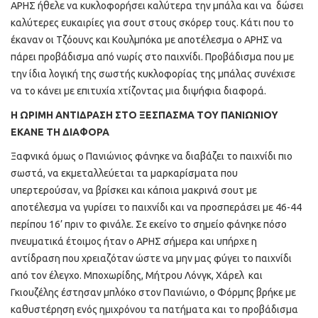
ΑΡΗΣ ήθελε να κυκλοφορήσει καλύτερα την μπάλα και να δώσει
καλύτερες ευκαιρίες για σουτ στους σκόρερ τους. Κάτι που το
έκαναν οι Τζόουνς και Κουλμπόκα με αποτέλεσμα ο ΑΡΗΣ να
πάρει προβάδισμα από νωρίς στο παιχνίδι. Προβάδισμα που με
την ίδια λογική της σωστής κυκλοφορίας της μπάλας συνέχισε
να το κάνει με επιτυχία χτίζοντας μια διψήφια διαφορά.
Η ΩΡΙΜΗ ΑΝΤΙΔΡΑΣΗ ΣΤΟ ΞΕΣΠΑΣΜΑ ΤΟΥ ΠΑΝΙΩΝΙΟΥ
ΕΚΑΝΕ ΤΗ ΔΙΑΦΟΡΑ
Ξαφνικά όμως ο Πανιώνιος φάνηκε να διαβάζει το παιχνίδι πιο
σωστά, να εκμεταλλεύεται τα μαρκαρίσματα που
υπερτερούσαν, να βρίσκει και κάποια μακρινά σουτ με
αποτέλεσμα να γυρίσει το παιχνίδι και να προσπεράσει με 46-44
περίπου 16’ πριν το φινάλε. Σε εκείνο το σημείο φάνηκε πόσο
πνευματικά έτοιμος ήταν ο ΑΡΗΣ σήμερα και υπήρχε η
αντίδραση που χρειαζόταν ώστε να μην μας φύγει το παιχνίδι
από τον έλεγχο. Μποχωρίδης, Μήτρου Λόνγκ, Χάρελ και
Γκιουζέλης έστησαν μπλόκο στον Πανιώνιο, ο Φόρμπς βρήκε με
καθυστέρηση ενός ημιχρόνου τα πατήματα και το προβάδισμα