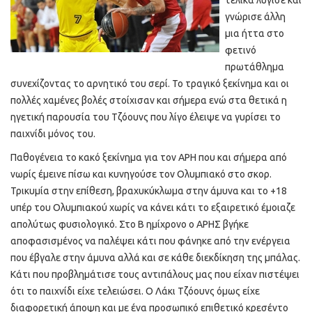
τελικά λύγισε και
γνώρισε άλλη
μια ήττα στο
φετινό
πρωτάθλημα
συνεχίζοντας το αρνητικό του σερί. Το τραγικό ξεκίνημα και οι
πολλές χαμένες βολές στοίχισαν και σήμερα ενώ στα θετικά η
ηγετική παρουσία του Τζόουνς που λίγο έλειψε να γυρίσει το
παιχνίδι μόνος του.
Παθογένεια το κακό ξεκίνημα για τον ΑΡΗ που και σήμερα από
νωρίς έμεινε πίσω και κυνηγούσε τον Ολυμπιακό στο σκορ.
Τρικυμία στην επίθεση, βραχυκύκλωμα στην άμυνα και το +18
υπέρ του Ολυμπιακού χωρίς να κάνει κάτι το εξαιρετικό έμοιαζε
απολύτως φυσιολογικό. Στο Β ημίχρονο ο ΑΡΗΣ βγήκε
αποφασισμένος να παλέψει κάτι που φάνηκε από την ενέργεια
που έβγαλε στην άμυνα αλλά και σε κάθε διεκδίκηση της μπάλας.
Κάτι που προβλημάτισε τους αντιπάλους μας που είχαν πιστέψει
ότι το παιχνίδι είχε τελειώσει. Ο Λάκι Τζόουνς όμως είχε
διαφορετική άποψη και με ένα προσωπικό επιθετικό κρεσέντο