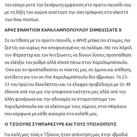
τον κόσμο μετά την ξενέρωτη εμφάνιση στο πρώτο παιχνίδι που
με τη λήξη του αγώνα απαίτησε την νίκη πρόκριση στο κλειστό
των Άνω Λιοσίων.
ΑΡΗΣ ΕΝΑΝΤΙΟΝ ΧΑΡΑΛΑΜΠΟΠΟΥΛΟΥ ΣΗΜΕΙΩΣΑΤΕ Χ
Σε αντίθεση με το πρώτο παιχνίδι, ο ΑΡΗΣ μπήκε πιο έτοιμος, πιο
ζεστός και κυρίως πιο αποφασισμένος να παλέψει. Με τον Χάρελ,
τον Φόρεστερ και τον Άντζουσιτς να δίνουν λύσεις προσπάθησε
να ελέγξει τον ρυθμό αλλά έπεσε πάνω στον Χαραλαμπόπουλο.
Όσο και αν προσπαθούσαν οι παίκτες μας σε άμυνα και επίθεση,
αντίδοτο για τον on-fire Χαραλαμπόπουλο δεν έβρισκαν. Το 25-
23 του πρώτου δεκαλέπτου και το ελαφρύ προβάδισμα με 52-49
έδειχνε από την μια την αποφασιστικότητα μας αλλά από την
άλλη φανέρωνε και την αδυναμία να σταματήσουμε τον
Χαραλμπόπουλο και να κλείσουμε τους χώρους στον Μπράουν
που κάρφωνε με κάθε ευκαιρία στο καλάθι μας.
Ο ΤΖΟΟΥΝΣ ΣΥΜΠΑΡΕΣΥΡΕ ΚΑΙ ΤΟΥΣ ΥΠΟΛΟΙΠΟΥΣ
Για καλή μας τύχη ο Τζόουνς ήταν απάντηση μας στην «βραδιά