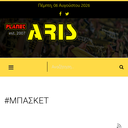
Πέμπτη, 06 Αυγούστου 2026
#ΜΠΑΣΚΕΤ