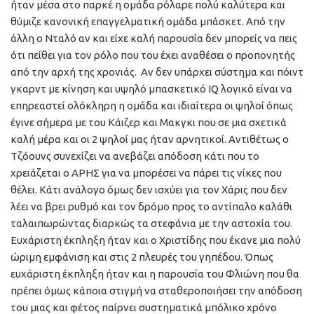
ήταν μέσα στο παρκέ η ομάδα ρόλαρε πολύ καλύτερα και
θύμιζε κανονική επαγγελματική ομάδα μπάσκετ. Από την
άλλη ο Νταλό αν και είχε καλή παρουσία δεν μπορείς να πεις
ότι πείθει για τον ρόλο που του έχει αναθέσει ο προπονητής
από την αρχή της χρονιάς. Αν δεν υπάρχει σύστημα και πόιντ
γκαρντ με κίνηση και υψηλό μπασκετικό IQ λογικό είναι να
επηρεαστεί ολόκληρη η ομάδα και ιδιαίτερα οι ψηλοί όπως
έγινε σήμερα με του Κάιζερ και Μακγκι που σε μια σχετικά
καλή μέρα και οι 2 ψηλοί μας ήταν αρνητικοί. Αντιθέτως ο
Τζόουνς συνεχίζει να ανεβάζει απόδοση κάτι που το
χρειάζεται ο ΑΡΗΣ για να μπορέσει να πάρει τις νίκες που
θέλει. Κάτι ανάλογο όμως δεν ισχύει για τον Χάρις που δεν
λέει να βρει ρυθμό και τον δρόμο προς το αντίπαλο καλάθι
ταλαιπωρώντας διαρκώς τα στεφάνια με την αστοχία του.
Ευχάριστη έκπληξη ήταν και ο Χριστίδης που έκανε μια πολύ
ώριμη εμφάνιση και στις 2 πλευρές του γηπέδου. Όπως
ευχάριστη έκπληξη ήταν και η παρουσία του Φλιώνη που θα
πρέπει όμως κάποια στιγμή να σταθεροποιήσει την απόδοση
του μιας και φέτος παίρνει συστηματικά μπόλικο χρόνο