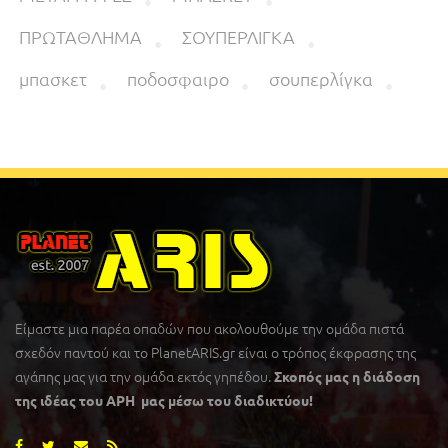
ΠΡΩΤΑΘΛΗΜΑ
ΣΟΥΠΕΡΛΙΓΚΑ
μπασκετ
ποδοσφαιρο
σουπερλίγκα
Είμαστε μια παρέα οπαδών που ακολουθούμε την ομάδα πιστά
σχεδόν παντού και το PlanetARIS.gr είναι ο τρόπος έκφρασης της
αγάπης μας για την ομάδα εκτός γηπέδου.
Σκοπός μας η διάδοση
της ιδέας του ΑΡΗ μας μέσω του διαδικτύου!