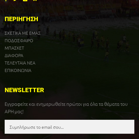
ΠΕΡΙΗΓΗΣΗ
ΣΧΕΤΙΚΑ ΜΕ ΕΜΑΣ
ΠΟΔΟΣΦΑΙΡΟ
ΜΠΑΣΚΕΤ
ΔΙΑΦΟΡΑ
ΤΕΛΕΥΤΑΙΑ ΝΕΑ
ΕΠΙΚΟΙΝΩΝΙΑ
NEWSLETTER
Εγγραφείτε και ενημερωθείτε πρώτοι για όλα τα θέματα του
ΑΡΗ μας!