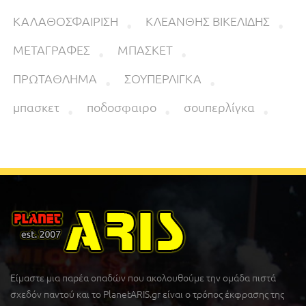
ΚΑΛΑΘΟΣΦΑΙΡΙΣΗ
ΚΛΕΑΝΘΗΣ ΒΙΚΕΛΙΔΗΣ
ΜΕΤΑΓΡΑΦΕΣ
ΜΠΑΣΚΕΤ
ΠΡΩΤΑΘΛΗΜΑ
ΣΟΥΠΕΡΛΙΓΚΑ
μπασκετ
ποδοσφαιρο
σουπερλίγκα
Είμαστε μια παρέα οπαδών που ακολουθούμε την ομάδα πιστά
σχεδόν παντού και το PlanetARIS.gr είναι ο τρόπος έκφρασης της