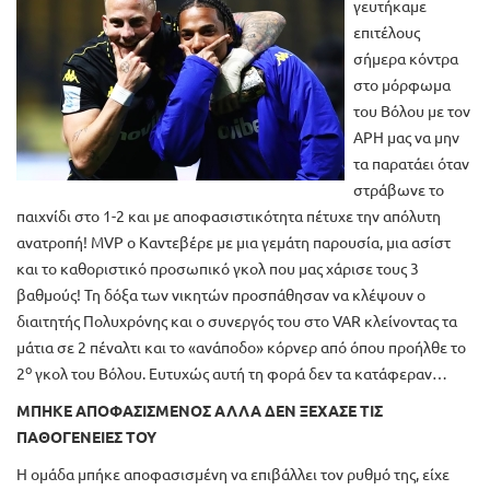
γευτήκαμε
επιτέλους
σήμερα κόντρα
στο μόρφωμα
του Βόλου με τον
ΑΡΗ μας να μην
τα παρατάει όταν
στράβωνε το
παιχνίδι στο 1-2 και με αποφασιστικότητα πέτυχε την απόλυτη
ανατροπή! MVP ο Καντεβέρε με μια γεμάτη παρουσία, μια ασίστ
και το καθοριστικό προσωπικό γκολ που μας χάρισε τους 3
βαθμούς! Τη δόξα των νικητών προσπάθησαν να κλέψουν ο
διαιτητής Πολυχρόνης και ο συνεργός του στο VAR κλείνοντας τα
μάτια σε 2 πέναλτι και το «ανάποδο» κόρνερ από όπου προήλθε το
ο
2
γκολ του Βόλου. Ευτυχώς αυτή τη φορά δεν τα κατάφεραν…
ΜΠΗΚΕ ΑΠΟΦΑΣΙΣΜΕΝΟΣ ΑΛΛΑ ΔΕΝ ΞΕΧΑΣΕ ΤΙΣ
ΠΑΘΟΓΕΝΕΙΕΣ ΤΟΥ
Η ομάδα μπήκε αποφασισμένη να επιβάλλει τον ρυθμό της, είχε