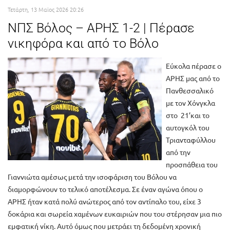
Τετάρτη, 13 Μαϊος 2026 20:26
ΝΠΣ Βόλος – ΑΡΗΣ 1-2 | Πέρασε
νικηφόρα και από το Βόλο
Εύκολα πέρασε ο
ΑΡΗΣ μας από το
Πανθεσσαλικό
με τον Χόνγκλα
στο 21’και το
αυτογκόλ του
Τριανταφύλλου
από την
προσπάθεια του
Γιαννιώτα αμέσως μετά την ισοφάριση του Βόλου να
διαμορφώνουν το τελικό αποτέλεσμα. Σε έναν αγώνα όπου ο
ΑΡΗΣ ήταν κατά πολύ ανώτερος από τον αντίπαλο του, είχε 3
δοκάρια και σωρεία χαμένων ευκαιριών που του στέρησαν μια πιο
εμφατική νίκη. Αυτό όμως που μετράει τη δεδομένη χρονική