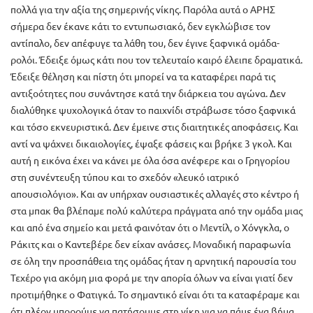
πολλά για την αξία της σημερινής νίκης. Παρόλα αυτά ο ΑΡΗΣ
σήμερα δεν έκανε κάτι το εντυπωσιακό, δεν εγκλώβισε τον
αντίπαλο, δεν απέφυγε τα λάθη του, δεν έγινε ξαφνικά ομάδα-
ρολόι. Έδειξε όμως κάτι που τον τελευταίο καιρό έλειπε δραματικά.
Έδειξε θέληση και πίστη ότι μπορεί να τα καταφέρει παρά τις
αντιξοότητες που συνάντησε κατά την διάρκεια του αγώνα. Δεν
διαλύθηκε ψυχολογικά όταν το παιχνίδι στράβωσε τόσο ξαφνικά
και τόσο εκνευριστικά. Δεν έμεινε στις διαιτητικές αποφάσεις. Και
αντί να ψάχνει δικαιολογίες, έψαξε φάσεις και βρήκε 3 γκολ. Και
αυτή η εικόνα έχει να κάνει με όλα όσα ανέφερε και ο Γρηγορίου
στη συνέντευξη τύπου και το σχεδόν «λευκό ιατρικό
απουσιολόγιο». Και αν υπήρχαν ουσιαστικές αλλαγές στο κέντρο ή
στα μπακ θα βλέπαμε πολύ καλύτερα πράγματα από την ομάδα μιας
και από ένα σημείο και μετά φαινόταν ότι ο Μεντίλ, ο Χόνγκλα, ο
Ράκιτς και ο Καντεβέρε δεν είχαν ανάσες. Μοναδική παραφωνία
σε όλη την προσπάθεια της ομάδας ήταν η αρνητική παρουσία του
Τεχέρο για ακόμη μια φορά με την απορία όλων να είναι γιατί δεν
προτιμήθηκε ο Φατιγκά. Το σημαντικό είναι ότι τα καταφέραμε και
ότι πλέον μπορούμε να πατήσουμε στη νίκη για να πάμε ένα βήμα