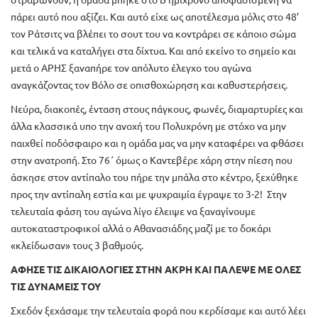
πάρει αυτό που αξίζει. Και αυτό είχε ως αποτέλεσμα μόλις στο 48’
τον Ράτσιτς να βλέπει το σουτ του να κοντράρει σε κάποιο σώμα
και τελικά να καταλήγει στα δίχτυα. Και από εκείνο το σημείο και
μετά ο ΑΡΗΣ ξαναπήρε τον απόλυτο έλεγχο του αγώνα
αναγκάζοντας τον Βόλο σε οπισθοχώρηση και καθυστερήσεις.
Νεύρα, διακοπές, ένταση στους πάγκους, φωνές, διαμαρτυρίες και
άλλα κλασσικά υπο την ανοχή του Πολυχρόνη με στόχο να μην
παιχθεί ποδόσφαιρο και η ομάδα μας να μην καταφέρει να φθάσει
στην ανατροπή. Στο 76΄ όμως ο Καντεβέρε χάρη στην πίεση που
άσκησε στον αντίπαλο του πήρε την μπάλα στο κέντρο, ξεχύθηκε
προς την αντίπαλη εστία και με ψυχραιμία έγραψε το 3-2! Στην
τελευταία φάση του αγώνα λίγο έλειψε να ξαναγίνουμε
αυτοκαταστροφικοί αλλά ο Αθανασιάδης μαζί με το δοκάρι
«κλείδωσαν» τους 3 βαθμούς.
ΑΦΗΣΕ ΤΙΣ ΔΙΚΑΙΟΛΟΓΙΕΣ ΣΤΗΝ ΑΚΡΗ ΚΑΙ ΠΑΛΕΨΕ ΜΕ ΟΛΕΣ
ΤΙΣ ΔΥΝΑΜΕΙΣ ΤΟΥ
Σχεδόν ξεχάσαμε την τελευταία φορά που κερδίσαμε και αυτό λέει