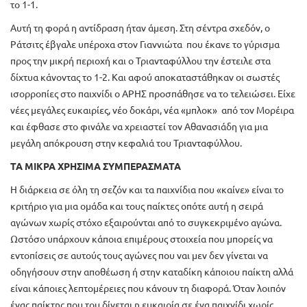
το 1-1.
Αυτή τη φορά η αντίδραση ήταν άμεση. Στη σέντρα σχεδόν, ο
Ράτσιτς έβγαλε υπέροχα στον Γιαννιώτα που έκανε το γύρισμα
προς την μικρή περιοχή και ο Τριανταφύλλου την έστειλε στα
δίχτυα κάνοντας το 1-2. Και αφού αποκαταστάθηκαν οι σωστές
ισορροπίες στο παιχνίδι ο ΑΡΗΣ προσπάθησε να το τελειώσει. Είχε
νέες μεγάλες ευκαιρίες, νέο δοκάρι, νέα «μπλοκ» από τον Μορέιρα
και έφθασε στο φινάλε να χρειαστεί τον Αθανασιάδη για μια
μεγάλη απόκρουση στην κεφαλιά του Τριανταφύλλου.
ΤΑ ΜΙΚΡΑ ΧΡΗΣΙΜΑ ΣΥΜΠΕΡΑΣΜΑΤΑ
Η διάρκεια σε όλη τη σεζόν και τα παιχνίδια που «καίνε» είναι το
κριτήριο για μια ομάδα και τους παίκτες οπότε αυτή η σειρά
αγώνων χωρίς στόχο εξαιρούνται από το συγκεκριμένο αγώνα.
Ωστόσο υπάρχουν κάποια επιμέρους στοιχεία που μπορείς να
εντοπίσεις σε αυτούς τους αγώνες που ναι μεν δεν γίνεται να
οδηγήσουν στην αποθέωση ή στην καταδίκη κάποιου παίκτη αλλά
είναι κάποιες λεπτομέρειες που κάνουν τη διαφορά. Όταν λοιπόν
ένας παίκτης που του δίνεται η ευκαιρία σε ένα παιχνίδι χωρίς