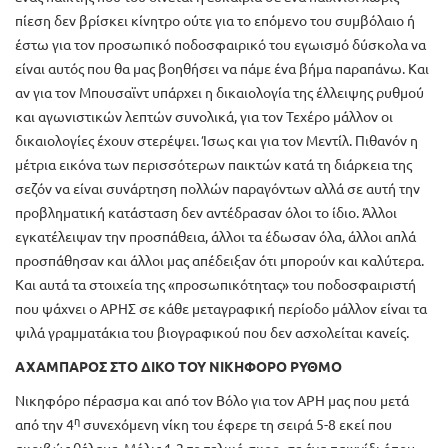
πίεση δεν βρίσκει κίνητρο ούτε για το επόμενο του συμβόλαιο ή
έστω για τον προσωπικό ποδοσφαιρικό του εγωισμό δύσκολα να
είναι αυτός που θα μας βοηθήσει να πάμε ένα βήμα παραπάνω. Και
αν για τον Μπουσαϊντ υπάρχει η δικαιολογία της έλλειψης ρυθμού
και αγωνιστικών λεπτών συνολικά, για τον Τεχέρο μάλλον οι
δικαιολογίες έχουν στερέψει. Ίσως και για τον Μεντίλ. Πιθανόν η
μέτρια εικόνα των περισσότερων παικτών κατά τη διάρκεια της
σεζόν να είναι συνάρτηση πολλών παραγόντων αλλά σε αυτή την
προβληματική κατάσταση δεν αντέδρασαν όλοι το ίδιο. Άλλοι
εγκατέλειψαν την προσπάθεια, άλλοι τα έδωσαν όλα, άλλοι απλά
προσπάθησαν και άλλοι μας απέδειξαν ότι μπορούν και καλύτερα.
Και αυτά τα στοιχεία της «προσωπικότητας» του ποδοσφαιριστή
που ψάχνει ο ΑΡΗΣ σε κάθε μεταγραφική περίοδο μάλλον είναι τα
ψιλά γραμματάκια του βιογραφικού που δεν ασχολείται κανείς.
ΑΧΑΜΠΑΡΟΣ ΣΤΟ ΔΙΚΟ ΤΟΥ ΝΙΚΗΦΟΡΟ ΡΥΘΜΟ
Νικηφόρο πέρασμα και από τον Βόλο για τον ΑΡΗ μας που μετά
η
από την 4
συνεχόμενη νίκη του έφερε τη σειρά 5-8 εκεί που