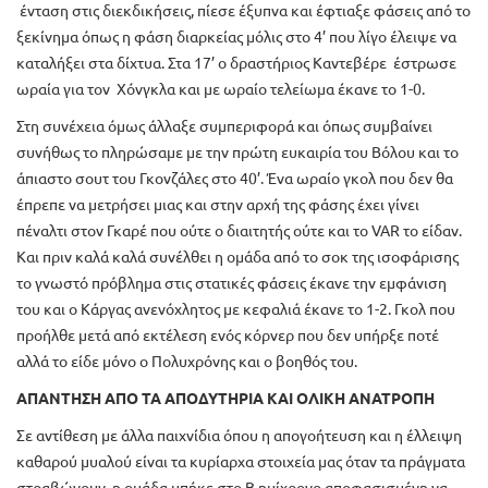
ένταση στις διεκδικήσεις, πίεσε έξυπνα και έφτιαξε φάσεις από το
ξεκίνημα όπως η φάση διαρκείας μόλις στο 4’ που λίγο έλειψε να
καταλήξει στα δίχτυα. Στα 17’ ο δραστήριος Καντεβέρε έστρωσε
ωραία για τον Χόνγκλα και με ωραίο τελείωμα έκανε το 1-0.
Στη συνέχεια όμως άλλαξε συμπεριφορά και όπως συμβαίνει
συνήθως το πληρώσαμε με την πρώτη ευκαιρία του Βόλου και το
άπιαστο σουτ του Γκονζάλες στο 40’. Ένα ωραίο γκολ που δεν θα
έπρεπε να μετρήσει μιας και στην αρχή της φάσης έχει γίνει
πέναλτι στον Γκαρέ που ούτε ο διαιτητής ούτε και το VAR το είδαν.
Και πριν καλά καλά συνέλθει η ομάδα από το σοκ της ισοφάρισης
το γνωστό πρόβλημα στις στατικές φάσεις έκανε την εμφάνιση
του και ο Κάργας ανενόχλητος με κεφαλιά έκανε το 1-2. Γκολ που
προήλθε μετά από εκτέλεση ενός κόρνερ που δεν υπήρξε ποτέ
αλλά το είδε μόνο ο Πολυχρόνης και ο βοηθός του.
ΑΠΑΝΤΗΣΗ ΑΠΟ ΤΑ ΑΠΟΔΥΤΗΡΙΑ ΚΑΙ ΟΛΙΚΗ ΑΝΑΤΡΟΠΗ
Σε αντίθεση με άλλα παιχνίδια όπου η απογοήτευση και η έλλειψη
καθαρού μυαλού είναι τα κυρίαρχα στοιχεία μας όταν τα πράγματα
στραβώνουν, η ομάδα μπήκε στο Β ημίχρονο αποφασισμένη να