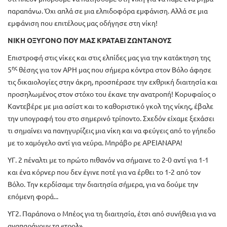
παραπάνω. Όχι απλά σε μια ελπιδοφόρα εμφάνιση. Αλλά σε μια
εμφάνιση που επιτέλους μας οδήγησε στη νίκη!
ΝΙΚΗ ΟΞΥΓΟΝΟ ΠΟΥ ΜΑΣ ΚΡΑΤΑΕΙ ΖΩΝΤΑΝΟΥΣ
Επιστροφή στις νίκες και στις ελπίδες μας για την κατάκτηση της
ης
5
θέσης για τον ΑΡΗ μας που σήμερα κόντρα στον Βόλο άφησε
τις δικαιολογίες στην άκρη, προσπέρασε την εχθρική διαιτησία και
προσηλωμένος στον στόχο του έκανε την ανατροπή! Κορυφαίος ο
Καντεβέρε με μια ασίστ και το καθοριστικό γκολ της νίκης, έβαλε
την υπογραφή του στο σημερινό τρίποντο. Σχεδόν είχαμε ξεχάσει
τι σημαίνει να πανηγυρίζεις μια νίκη και να φεύγεις από το γήπεδο
με το χαμόγελο αντί για νεύρα. Μπράβο ρε ΑΡΕΙΑΝΑΡΑ!
ΥΓ. 2 πέναλτι με το πρώτο πιθανόν να σήμαινε το 2-0 αντί για 1-1
και ένα κόρνερ που δεν έγινε ποτέ για να έρθει το 1-2 από τον
Βόλο. Την κερδίσαμε την διαιτησία σήμερα, για να δούμε την
επόμενη φορά...
ΥΓ2. Παράπονα ο Μπέος για τη διαιτησία, έτσι από συνήθεια για να
αναπαράγουν τα «τρολ».