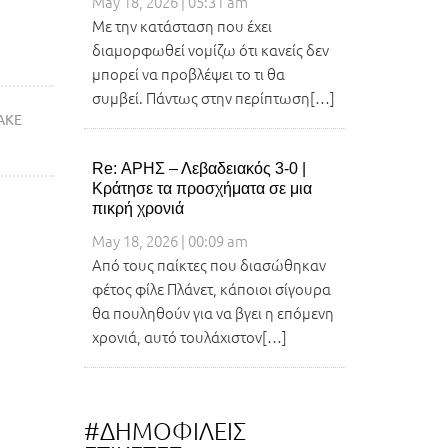
May 18, 2026 | 05:31 am
Με την κατάσταση που έχει
διαμορφωθεί νομίζω ότι κανείς δεν
μπορεί να προβλέψει το τι θα
συμβεί. Πάντως στην περίπτωση[…]
ΑΚΕ
Re: ΑΡΗΣ – Λεβαδειακός 3-0 |
Κράτησε τα προσχήματα σε μια
πικρή χρονιά
May 18, 2026 | 00:09 am
Από τους παίκτες που διασώθηκαν
φέτος φίλε Πλάνετ, κάποιοι σίγουρα
θα πουληθούν για να βγει η επόμενη
χρονιά, αυτό τουλάχιστον[…]
#ΔΗΜΟΦΙΛΕΙΣ