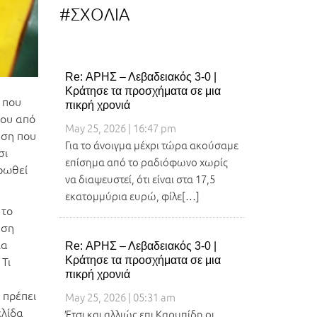
#ΣΧΟΛΙΑ
Re: ΑΡΗΣ – Λεβαδειακός 3-0 |
Κράτησε τα προσχήματα σε μια
 που
πικρή χρονιά
μου από
May 25, 2026 | 16:47 pm
άση που
Για το άνοιγμα μέχρι τώρα ακούσαμε
σι
επίσημα από το ραδιόφωνο χωρίς
ηρωθεί
να διαψευστεί, ότι είναι στα 17,5
εκατομμύρια ευρώ, φίλε[…]
 το
ηση
ια
Re: ΑΡΗΣ – Λεβαδειακός 3-0 |
 Τι
Κράτησε τα προσχήματα σε μια
πικρή χρονιά
 πρέπει
May 25, 2026 | 05:31 am
ελίδα
Έτσι και αλλιώς επι Καρυπίδη οι