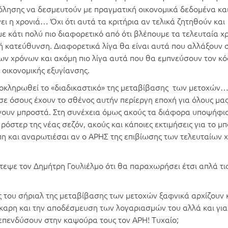
λησης να δεσμευτούν με πραγματική οικονομικά δεδομένα και
ι η χρονιά… Όχι ότι αυτά τα κριτήρια αν τελικά ζητηθούν και
 κάτι πολύ πιο διαφορετικό από ότι βλέπουμε τα τελευταία χ
ή κατεύθυνση. Διαφορετικά λίγα θα είναι αυτά που αλλάξουν 
ίων χρόνων και ακόμη πιο λίγα αυτά που θα εμπνεύσουν τον κ
οικονομικής εξυγίανσης.
ολοκληρωθεί το «διαδικαστικό» της μεταβίβασης των μετοχών
 σε όσους έχουν το σθένος αυτήν περίεργη εποχή για όλους μας
βγουν μπροστά. Στη συνέχεια όμως ακούς τα διάφορα υποψήφι
ρόστερ της νέας σεζόν, ακούς και κάποιες εκτιμήσεις για το μπ
η και αναρωτιέσαι αν ο ΑΡΗΣ της επιβίωσης των τελευταίων 
τεψε τον Δημήτρη Γουλιέλμο ότι θα παραχωρήσει έτσι απλά τι
ς του σήριαλ της μεταβίβασης των μετοχών ξαφνικά αρχίζουν 
αρη και την αποδέσμευση των λογαριασμών του αλλά και για
επενδύσουν στην καψούρα τους τον ΑΡΗ! Τυχαίο;