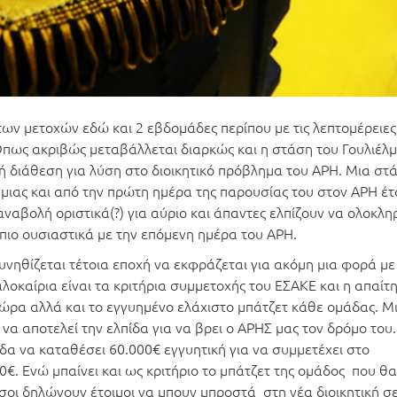
 των μετοχών εδώ και 2 εβδομάδες περίπου με τις λεπτομέρειες
Όπως ακριβώς μεταβάλλεται διαρκώς και η στάση του Γουλιέλ
ική διάθεση για λύση στο διοικητικό πρόβλημα του ΑΡΗ. Μια στ
μιας και από την πρώτη ημέρα της παρουσίας του στον ΑΡΗ έτ
αναβολή οριστικά(?) για αύριο και άπαντες ελπίζουν να ολοκλ
πιο ουσιαστικά με την επόμενη ημέρα του ΑΡΗ.
υνηθίζεται τέτοια εποχή να εκφράζεται για ακόμη μια φορά με
οκαίρια είναι τα κριτήρια συμμετοχής του ΕΣΑΚΕ και η απαίτ
 τώρα αλλά και το εγγυημένο ελάχιστο μπάτζετ κάθε ομάδας. Μ
α αποτελεί την ελπίδα για να βρει ο ΑΡΗΣ μας τον δρόμο του.
άδα να καταθέσει 60.000€ εγγυητική για να συμμετέχει στο
. Ενώ μπαίνει και ως κριτήριο το μπάτζετ της ομάδος που θα
όσοι δηλώνουν έτοιμοι να μπουν μπροστά στη νέα διοικητική σ