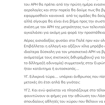
του ΑΡΗ θα πρέπει από την πρώτη ημέρα ενασχό
αερολογίες και στην πορεία θα δούμε πως θα βγε
εφαρμοσθούν κανονικά από τις ομάδες θα δούμε
αλλά σίγουρα θα είναι ένα βήμα προς την σωστ
σχέση με τον ΑΡΗ της μετριότητας των τελευτα
αγκαλιάσει για ακόμη μια φορά την προσπάθεια 
Αέρας αισιοδοξίας φυσάει στο Παλέ πριν καν 
Επιβάλλεται η αλλαγή και αξίζουν χίλια μπράβο
ιδιαίτερα δύσκολη για τον μπασκετικό ΑΡΗ να 
ονόματα(με τους σχετικούς διθυράμβους) για το 
το δίλλημα(ή αδυναμία) συμμετοχής στην Ευρώπ
ήταν κατάντημα ή αυτοσκοπός…
ΥΓ. Ειλικρινά τώρα… υπάρχει άνθρωπος που πίσ
μετοχές ότι έτσι απλά θα γινόταν;
ΥΓ2. Και ενώ φαίνεται να πλησιάζουμε στο τέλο
φουντώνουν οι φήμες για την αθώωση του Λάσκ
σπουδαίους αθλητές του χώρου που θέλουν να 