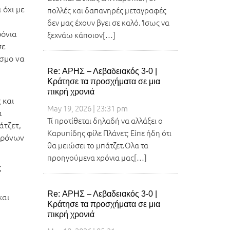
 όχι με
πολλές και δαπανηρές μεταγραφές
δεν μας έχουν βγει σε καλό. Ίσως να
ρόνια
ξεχνάω κάποιον[…]
σε
όσμο να
Re: ΑΡΗΣ – Λεβαδειακός 3-0 |
Κράτησε τα προσχήματα σε μια
…
πικρή χρονιά
 και
May 19, 2026 | 23:31 pm
α
Τί προτίθεται δηλαδή να αλλάξει ο
άτζετ,
Καρυπίδης φίλε Πλάνετ; Είπε ήδη ότι
χρόνων
θα μειώσει το μπάτζετ.Ολα τα
προηγούμενα χρόνια μας[…]
ς
Re: ΑΡΗΣ – Λεβαδειακός 3-0 |
και
Κράτησε τα προσχήματα σε μια
πικρή χρονιά