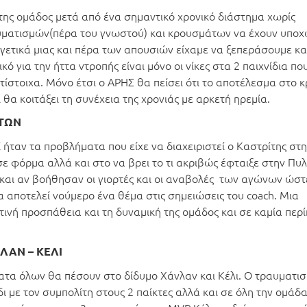
της ομάδος μετά από ένα σημαντικό χρονικό διάστημα χωρίς
υματισμών(πέρα του γνωστού) και κρουσμάτων να έχουν υποχ
ετικά μιας και πέρα των απουσιών είχαμε να ξεπεράσουμε κα
κό για την ήττα ντροπής είναι μόνο οι νίκες στα 2 παιχνίδια πο
στοιχα. Μόνο έτσι ο ΑΡΗΣ θα πείσει ότι το αποτέλεσμα στο κ
 θα κοιτάξει τη συνέχεια της χρονιάς με αρκετή ηρεμία.
ΑΤΩΝ
 ήταν τα προβλήματα που είχε να διαχειριστεί ο Καστρίτης στ
ε φόρμα αλλά και στο να βρει το τι ακριβώς έφταιξε στην Πυ
αι αν βοήθησαν οι γιορτές και οι αναβολές των αγώνων ώστ
α αποτελεί νούμερο ένα θέμα στις σημειώσεις του coach. Μια
ινή προσπάθεια και τη δυναμική της ομάδος και σε καμία περ
ΛΑΝ – ΚΕΛΙ
ατα όλων θα πέσουν στο δίδυμο Χάνλαν και Κέλι. Ο τραυματισ
ι με τον συμπολίτη στους 2 παίκτες αλλά και σε όλη την ομάδ