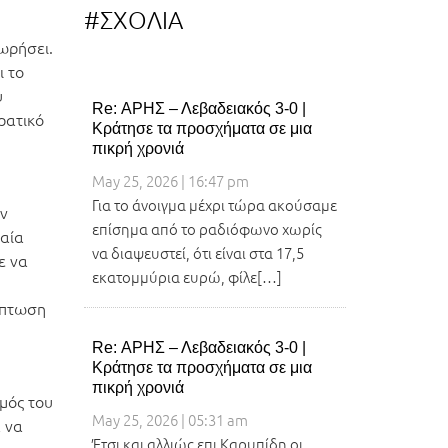
#ΣΧΟΛΙΑ
ωρήσει.
ι το
υ
Re: ΑΡΗΣ – Λεβαδειακός 3-0 |
ρατικό
Κράτησε τα προσχήματα σε μια
πικρή χρονιά
May 25, 2026 | 16:47 pm
Για το άνοιγμα μέχρι τώρα ακούσαμε
ην
επίσημα από το ραδιόφωνο χωρίς
λαία
να διαψευστεί, ότι είναι στα 17,5
ε να
εκατομμύρια ευρώ, φίλε[…]
ίπτωση
Re: ΑΡΗΣ – Λεβαδειακός 3-0 |
Κράτησε τα προσχήματα σε μια
πικρή χρονιά
μός του
May 25, 2026 | 05:31 am
α να
Έτσι και αλλιώς επι Καρυπίδη οι