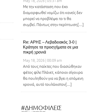
May 18, 2026 | 05:31 am
Με την κατάσταση που έχει
διαμορφωθεί νομίζω ότι κανείς δεν
μπορεί να προβλέψει το τι θα
συμβεί. Πάντως στην περίπτωση[…]
Re: ΑΡΗΣ – Λεβαδειακός 3-0 |
Κράτησε τα προσχήματα σε μια
πικρή χρονιά
May 18, 2026 | 00:09 am
Από τους παίκτες που διασώθηκαν
φέτος φίλε Πλάνετ, κάποιοι σίγουρα
θα πουληθούν για να βγει η επόμενη
χρονιά, αυτό τουλάχιστον[…]
#ΔΗΜΟΦΙΛΕΙΣ