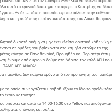
η εικόνα και των 2 με τον «μόνιμο» MVP Κέλι να δείχνει περισσ
όλο αυτό το χρονικό διάστημα κατάφερε ο Καστρίτης να δέσει
άγματα. Αν όχι… τότε η απουσία «τρίτου πόλου» στην επίθεση
λημα και η συζήτηση περί αντικατάστασης του Λόκετ θα φουν
ικό δικαστή ακόμη να μην έχει κλείσει οριστικά κάθε νίκη ε
απέναντι σε ομάδες που βρίσκονται στα χαμηλά στρώματα της
έτος κόντρα σε Παναθηναϊκό, Προμηθέα και Περιστέρι έτσι μ
 Αναμένουμε από αύριο να δούμε στη Λάρισα τον καλό ΑΡΗ που
α. ΠΑΜΕ ΑΡΕΙΑΝΑΡΑ!
σα παιχνίδια δεν παίρνει χρόνο από τον προπονητή του, μακάρι
 με τα οποία συνεργάζεται υποβαθμίζουν το ίδιο το προϊόν τότ
 το έχουν καταντήσει.
ου υπάρχει και αυτό το 14.00-16.00 στο Yellow και ακούγονται
υλίγματα, υπόνοιες και σάλια.