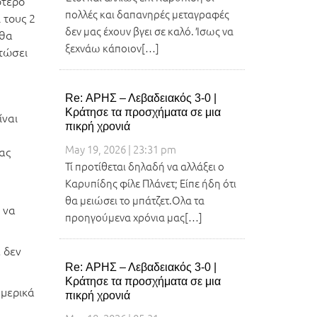
ότερο
πολλές και δαπανηρές μεταγραφές
 τους 2
δεν μας έχουν βγει σε καλό. Ίσως να
 θα
ξεχνάω κάποιον[…]
τώσει
Re: ΑΡΗΣ – Λεβαδειακός 3-0 |
Κράτησε τα προσχήματα σε μια
ίναι
πικρή χρονιά
May 19, 2026 | 23:31 pm
ας
Τί προτίθεται δηλαδή να αλλάξει ο
Καρυπίδης φίλε Πλάνετ; Είπε ήδη ότι
θα μειώσει το μπάτζετ.Ολα τα
 να
προηγούμενα χρόνια μας[…]
ε δεν
Re: ΑΡΗΣ – Λεβαδειακός 3-0 |
Κράτησε τα προσχήματα σε μια
 μερικά
πικρή χρονιά