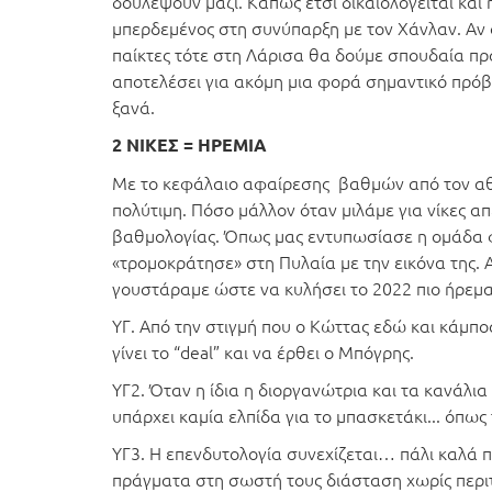
δουλέψουν μαζί. Κάπως έτσι δικαιολογείται και 
μπερδεμένος στη συνύπαρξη με τον Χάνλαν. Αν 
παίκτες τότε στη Λάρισα θα δούμε σπουδαία πρ
αποτελέσει για ακόμη μια φορά σημαντικό πρόβ
ξανά.
2 ΝΙΚΕΣ = ΗΡΕΜΙΑ
Με το κεφάλαιο αφαίρεσης βαθμών από τον αθλητ
πολύτιμη. Πόσο μάλλον όταν μιλάμε για νίκες 
βαθμολογίας. Όπως μας εντυπωσίασε η ομάδα φ
«τρομοκράτησε» στη Πυλαία με την εικόνα της.
γουστάραμε ώστε να κυλήσει το 2022 πιο ήρεμ
ΥΓ. Από την στιγμή που ο Κώττας εδώ και κάμπο
γίνει το “deal” και να έρθει ο Μπόγρης.
ΥΓ2. Όταν η ίδια η διοργανώτρια και τα κανάλια
υπάρχει καμία ελπίδα για το μπασκετάκι... όπως
ΥΓ3. Η επενδυτολογία συνεχίζεται… πάλι καλά π
πράγματα στη σωστή τους διάσταση χωρίς περιτ