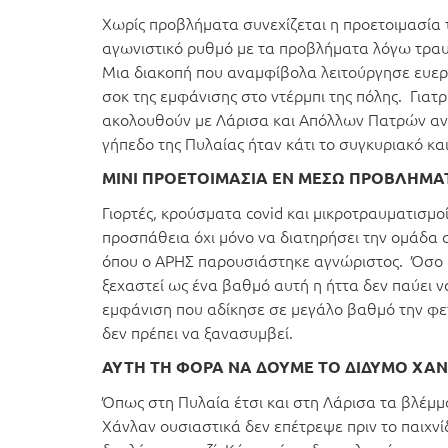
Χωρίς προβλήματα συνεχίζεται η προετοιμασία 
αγωνιστικό ρυθμό με τα προβλήματα λόγω τρα
Μια διακοπή που αναμφίβολα λειτούργησε ευεργ
σοκ της εμφάνισης στο ντέρμπι της πόλης. Γιατρι
ακολουθούν με Λάρισα και Απόλλων Πατρών αντί
γήπεδο της Πυλαίας ήταν κάτι το συγκυριακό και
ΜΙΝΙ ΠΡΟΕΤΟΙΜΑΣΙΑ ΕΝ ΜΕΣΩ ΠΡΟΒΛΗΜ
Γιορτές, κρούσματα covid και μικροτραυματισμοί
προσπάθεια όχι μόνο να διατηρήσει την ομάδα σ
όπου ο ΑΡΗΣ παρουσιάστηκε αγνώριστος. Όσο κ
ξεχαστεί ως ένα βαθμό αυτή η ήττα δεν παύει ν
εμφάνιση που αδίκησε σε μεγάλο βαθμό την φετ
δεν πρέπει να ξανασυμβεί.
ΑΥΤΗ ΤΗ ΦΟΡΑ ΝΑ ΔΟΥΜΕ ΤΟ ΔΙΔΥΜΟ ΧΑΝ
Όπως στη Πυλαία έτσι και στη Λάρισα τα βλέμμ
Χάνλαν ουσιαστικά δεν επέτρεψε πριν το παιχνίδ