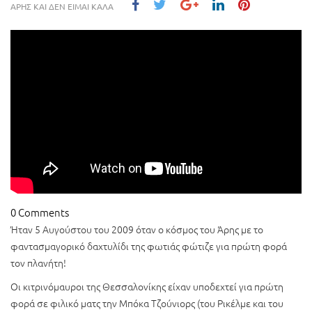
ΑΡΗΣ ΚΑΙ ΔΕΝ ΕΙΜΑΙ ΚΑΛΑ
0 Comments
Ήταν 5 Αυγούστου του 2009 όταν o κόσμος του Άρης με το
φαντασμαγορικό δαχτυλίδι της φωτιάς φώτιζε για πρώτη φορά
τον πλανήτη!
Οι κιτρινόμαυροι της Θεσσαλονίκης είχαν υποδεχτεί για πρώτη
φορά σε φιλικό ματς την Μπόκα Τζούνιορς (του Ρικέλμε και του