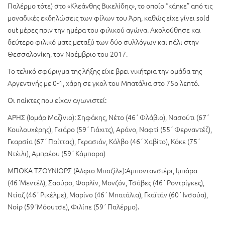
Παλέρμο τότε) στο «Κλεάνθης Βικελίδης», το οποίο “κάηκε” από τις
μοναδικές εκδηλώσεις των φίλων του Άρη, καθώς είχε γίνει sold
out μέρες πριν την ημέρα του φιλικού αγώνα. Aκολούθησε και
δεύτερο φιλικό ματς μεταξύ των δύο συλλόγων και πάλι στην
Θεσσαλονίκη, τον Νοέμβριο του 2017.
Το τελικό σφύριγμα της λήξης είχε βρει νικήτρια την ομάδα της
Αργεντινής με 0-1, χάρη σε γκολ του Μπατάλια στο 75ο λεπτό.
Οι παίκτες που είχαν αγωνιστεί:
ΑΡΗΣ (Ιομάρ Μαζίνιο): Σηφάκης, Νέτο (46΄ Φλάβιο), Νασούτι (67΄
Κουλουχέρης), Γκιάρο (59΄ Γιάχιτς), Αράνο, Ναφτί (55΄ Φερναντέζ),
Γκαρσία (67΄ Πρίττας), Γκρασιάν, Κάλβο (46΄ Χαβίτο), Κόκε (75΄
Ντέιλι), Αμπρέου (59΄ Κάμπορα)
MΠΟΚΑ ΤΖΟΥΝΙΟΡΣ (Άλφιο Μπαζίλε):Αμποντανσιέρι, Ιμπάρα
(46΄Μεντέλ), Σαούρο, Φορλίν, Μονζόν, Τσάβες (46΄ Ροντρίγκες),
Ντίαζ (46΄ Ρικέλμε), Μαρίνο (46΄ Μπατάλια), Γκαϊτάν (60΄ Ινσούα),
Νοίρ (59΄Μόουτσε), Φιλίπε (59΄ Παλέρμο).