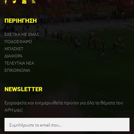
ΠΕΡΙΗΓΗΣΗ
ΣΧΕΤΙΚΑ ΜΕ ΕΜΑΣ
ΠΟΔΟΣΦΑΙΡΟ
ΜΠΑΣΚΕΤ
ΔΙΑΦΟΡΑ
ΤΕΛΕΥΤΑΙΑ ΝΕΑ
ΕΠΙΚΟΙΝΩΝΙΑ
NEWSLETTER
Εγγραφείτε και ενημερωθείτε πρώτοι για όλα τα θέματα του
ΑΡΗ μας!