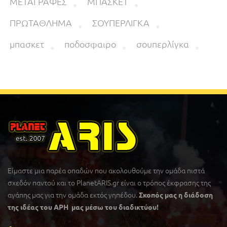
ΜΕΤΑΓΡΑΦΕΣ
ΜΠΑΣΚΕΤ
ΠΡΩΤΑΘΛΗΜΑ
ΣΟΥΠΕΡΛΙΓΚΑ
μπασκετ
ποδοσφαιρο
σουπερλίγκα
Είμαστε μια παρέα οπαδών που ακολουθούμε την ομάδα πιστά
σχεδόν παντού και το PlanetARIS.gr είναι ο τρόπος έκφρασης της
αγάπης μας για την ομάδα εκτός γηπέδου.
Σκοπός μας η διάδοση
της ιδέας του ΑΡΗ μας μέσω του διαδικτύου!