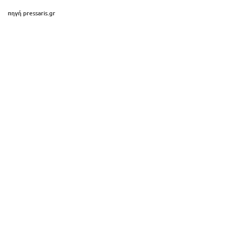
πηγή pressaris.gr