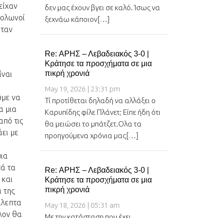
είχαν
δεν μας έχουν βγει σε καλό. Ίσως να
Πολωνοί
ξεχνάω κάποιον[…]
ήταν
Re: ΑΡΗΣ – Λεβαδειακός 3-0 |
Κράτησε τα προσχήματα σε μια
πικρή χρονιά
ίναι
May 19, 2026 | 23:31 pm
ύμε να
Τί προτίθεται δηλαδή να αλλάξει ο
α μια
Καρυπίδης φίλε Πλάνετ; Είπε ήδη ότι
από τις
θα μειώσει το μπάτζετ.Ολα τα
ει με
προηγούμενα χρόνια μας[…]
μια
τά τα
Re: ΑΡΗΣ – Λεβαδειακός 3-0 |
 και
Κράτησε τα προσχήματα σε μια
πικρή χρονιά
 της
άλεπτα
May 18, 2026 | 05:31 am
λον θα
Με την κατάσταση που έχει