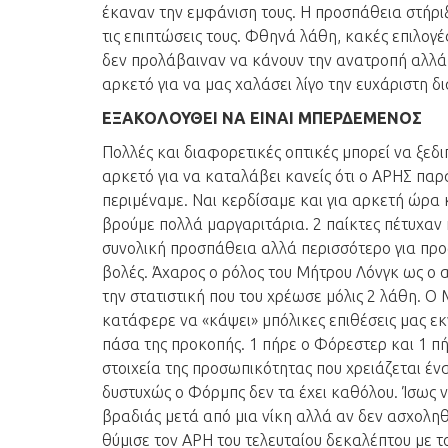
έκαναν την εμφάνιση τους. Η προσπάθεια στήρι
τις επιπτώσεις τους. Φθηνά λάθη, κακές επιλογ
δεν προλάβαιναν να κάνουν την ανατροπή αλλά 
αρκετό για να μας χαλάσει λίγο την ευχάριστη 
ΕΞΑΚΟΛΟΥΘΕΙ ΝΑ ΕΙΝΑΙ ΜΠΕΡΔΕΜΕΝΟΣ
Πολλές και διαφορετικές οπτικές μπορεί να ξεδιπ
αρκετό για να καταλάβει κανείς ότι ο ΑΡΗΣ παρά
περιμέναμε. Ναι κερδίσαμε και για αρκετή ώρα 
βρούμε πολλά μαργαριτάρια. 2 παίκτες πέτυχαν 
συνολική προσπάθεια αλλά περισσότερο για προ
βολές. Άχαρος ο ρόλος του Μήτρου Λόνγκ ως ο 
την στατιστική που του χρέωσε μόλις 2 λάθη. Ο 
κατάφερε να «κάψει» μπόλικες επιθέσεις μας εκν
πάσα της προκοπής. 1 πήρε ο Φόρεστερ και 1 πήρ
στοιχεία της προσωπικότητας που χρειάζεται ένα
δυστυχώς ο Φόρμπς δεν τα έχει καθόλου. Ίσως ν
βραδιάς μετά από μια νίκη αλλά αν δεν ασχοληθ
θύμισε τον ΑΡΗ του τελευταίου δεκαλέπτου με τ