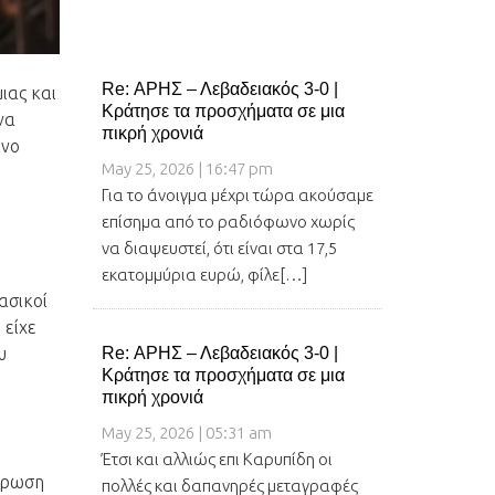
Re: ΑΡΗΣ – Λεβαδειακός 3-0 |
μιας και
Κράτησε τα προσχήματα σε μια
να
πικρή χρονιά
ονο
May 25, 2026 | 16:47 pm
Για το άνοιγμα μέχρι τώρα ακούσαμε
επίσημα από το ραδιόφωνο χωρίς
να διαψευστεί, ότι είναι στα 17,5
εκατομμύρια ευρώ, φίλε[…]
ασικοί
 είχε
υ
Re: ΑΡΗΣ – Λεβαδειακός 3-0 |
Κράτησε τα προσχήματα σε μια
πικρή χρονιά
May 25, 2026 | 05:31 am
Έτσι και αλλιώς επι Καρυπίδη οι
λάρωση
πολλές και δαπανηρές μεταγραφές