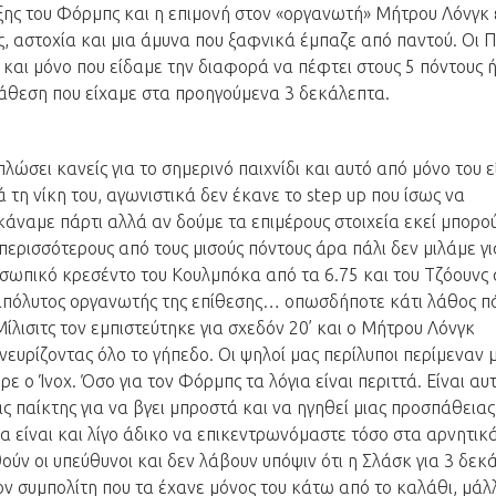
ξης του Φόρμπς και η επιμονή στον «οργανωτή» Μήτρου Λόνγκ 
ές, αστοχία και μια άμυνα που ξαφνικά έμπαζε από παντού. Οι 
και μόνο που είδαμε την διαφορά να πέφτει στους 5 πόντους 
διάθεση που είχαμε στα προηγούμενα 3 δεκάλεπτα.
λώσει κανείς για το σημερινό παιχνίδι και αυτό από μόνο του ε
 τη νίκη του, αγωνιστικά δεν έκανε το step up που ίσως να
κάναμε πάρτι αλλά αν δούμε τα επιμέρους στοιχεία εκεί μπορο
περισσότερους από τους μισούς πόντους άρα πάλι δεν μιλάμε γι
σωπικό κρεσέντο του Κουλμπόκα από τα 6.75 και του Τζόουνς 
απόλυτος οργανωτής της επίθεσης… οπωσδήποτε κάτι λάθος πά
Μίλισιτς τον εμπιστεύτηκε για σχεδόν 20’ και ο Μήτρου Λόνγκ
ευρίζοντας όλο το γήπεδο. Οι ψηλοί μας περίλυποι περίμεναν 
ε ο Ίνοχ. Όσο για τον Φόρμπς τα λόγια είναι περιττά. Είναι αυ
ς παίκτης για να βγει μπροστά και να ηγηθεί μιας προσπάθειας
α είναι και λίγο άδικο να επικεντρωνόμαστε τόσο στα αρνητικά
ούν οι υπεύθυνοι και δεν λάβουν υπόψιν ότι η Σλάσκ για 3 δεκ
ον συμπολίτη που τα έχανε μόνος του κάτω από το καλάθι, μάλ