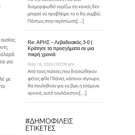
,
διαμορφωθεί νομίζω ότι κανείς δεν
μπορεί να προβλέψει το τι θα συμβεί.
Πάντως στην περίπτωση[…]
 ουσίας
Re: ΑΡΗΣ – Λεβαδειακός 3-0 |
ουτς
Κράτησε τα προσχήματα σε μια
 χαλαρά
πικρή χρονιά
αι για
May 18, 2026 | 00:09 am
Από τους παίκτες που διασώθηκαν
φέτος φίλε Πλάνετ, κάποιοι σίγουρα
λέ με
θα πουληθούν για να βγει η επόμενη
στο
χρονιά, αυτό τουλάχιστον[…]
#ΔΗΜΟΦΙΛΕΙΣ
ΕΤΙΚΕΤΕΣ