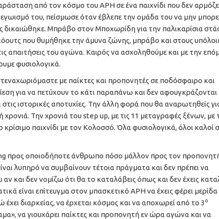
παράσταση από τον κόσμο του ΑΡΗ σε ένα παιχνίδι που δεν αρμόζε
ν εγωισμό του, πείσμωσε όταν έβλεπε την ομάδα του να μην μπορε
λος δικαιώθηκε. Μπράβο στον Μποχωρίδη για την παλικαρίσια στά
κόουτς που θυμήθηκε την άμυνα ζώνης, μπράβο και στους υπόλοι
ς απαιτήσεις του αγώνα. Καιρός να ασχοληθούμε και με την επό
ουμε φυσιολογικά.
στεναχωριόμαστε με παίκτες και προπονητές σε ποδόσφαιρο και
ίεση για να πετύχουν το κάτι παραπάνω και δεν αφουγκράζονται
στις ιστορικές αποτυχίες. Την άλλη φορά που θα αναρωτηθείς γι
χρονιά. Την χρονιά του step up, με τις 11 μεταγραφές ξένων, με τ
ο κρίσιμο παιχνίδι με τον Κολοσσό. Όλα φυσιολογικά, όλοι καλοί 
ying προς οποιοδήποτε άνθρωπο πόσο μάλλον προς τον προπονητ
Είναι λυπηρό να συμβαίνουν τέτοια πράγματα και δεν πρέπει να
 αν και δεν νομίζω ότι θα το καταλάβεις όπως και δεν έχεις κατα
τικά είναι επίτευγμα στον μπασκετικό ΑΡΗ να έχεις φέρει μερίδα
ο
 έχει διαρκείας, να έρχεται κόσμος και να αποχωρεί από το 3
α», να γιουχάρει παίκτες και προπονητή εν ώρα αγώνα και να