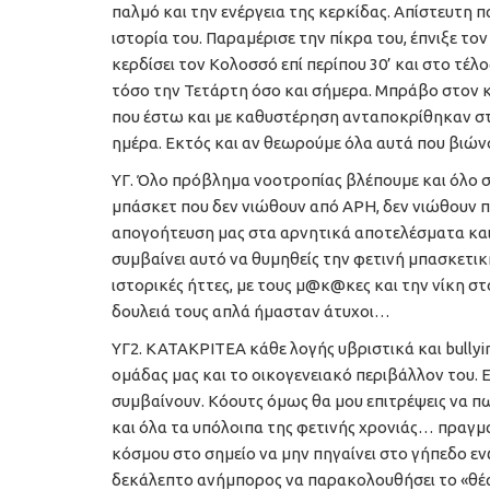
παλμό και την ενέργεια της κερκίδας. Απίστευτη 
ιστορία του. Παραμέρισε την πίκρα του, έπνιξε το
κερδίσει τον Κολοσσό επί περίπου 30’ και στο τέ
τόσο την Τετάρτη όσο και σήμερα. Μπράβο στον 
που έστω και με καθυστέρηση ανταποκρίθηκαν στι
ημέρα. Εκτός και αν θεωρούμε όλα αυτά που βιών
ΥΓ. Όλο πρόβλημα νοοτροπίας βλέπουμε και όλο 
μπάσκετ που δεν νιώθουν από ΑΡΗ, δεν νιώθουν π
απογοήτευση μας στα αρνητικά αποτελέσματα και 
συμβαίνει αυτό να θυμηθείς την φετινή μπασκετική 
ιστορικές ήττες, με τους μ@κ@κες και την νίκη στ
δουλειά τους απλά ήμασταν άτυχοι…
ΥΓ2. ΚΑΤΑΚΡΙΤΕΑ κάθε λογής υβριστικά και bull
ομάδας μας και το οικογενειακό περιβάλλον του. 
συμβαίνουν. Κόουτς όμως θα μου επιτρέψεις να πω
και όλα τα υπόλοιπα της φετινής χρονιάς… πραγμα
κόσμου στο σημείο να μην πηγαίνει στο γήπεδο ενώ
δεκάλεπτο ανήμπορος να παρακολουθήσει το «θέαμ