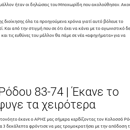
 μάλλον ήταν οι δηλώσεις του Μποχωρίδη που ακολούθησαν. Ακ
ης διοίκησης όλα τα προηγούμενα χρόνια γιατί αυτό βόλευε το
 Και από την στιγμή που σε ότι έχει να κάνει με το αγωνιστικό δ
ί και τις ευθύνες του μάλλον θα πάμε σε νέα «αφηγήματα» για να
όδου 83-74 | Έκανε το
φυγε τα χειρότερα
υτονόητο έκανε ο ΑΡΗΣ μας σήμερα κερδίζοντας τον Κολοσσό Ρό
ια 3 δεκάλεπτα φρόντισε να μας τρομοκρατήσει με την απόδοση τ