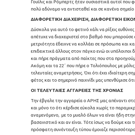
Γουίλις και Ρόμπερτς ήταν ουσιαστικά αυτοί που 
πολύ αδύναμο να αντισταθεί και σε κανένα σημείο
ΔΙΑΦΟΡΕΤΙΚΗ ΔΙΑΧΕΙΡΙΣΗ, ΔΙΑΦΟΡΕΤΙΚΗ ΕΙ
Δύσκολα για αυτό το φετινό χάλι να ρίξεις ευθύνες
απέτυχε να διαχειριστεί στο βαθμό που μπορούσε
μετριότητα έδειχνε να κολλάει σε πρόσωπα και κα
επιδεικτικά άλλους στον πάγκο ενώ οι υπόλοιποι
και πήρε πράγματα από παίκτες που στα προηγούμ
Ακόμη και τα 22΄ που πήρε ο Τολιόπουλος με μόλις 
τελευταίες αναμετρήσεις. Όχι ότι έχει ιδιαίτερη σ
φέτος και το σημερινό παιχνίδι μας υπενθύμισε ότ
ΟΙ ΤΕΛΕΥΤΑΙΕΣ ΑΓΓΑΡΕΙΕΣ ΤΗΣ ΧΡΟΝΙΑΣ
Την έβγαλε την αγγαρεία ο ΑΡΗΣ μας απέναντι στ
και μόνο το ότι κέρδισε εύκολα χωρίς το παραμικρ
αναμενόμενο, με το μυαλό όλων να είναι ήδη στη
βασανιστικό και αν είναι. Τότε ίσως να δούμε και
πρόσφατη συνέντευξη τύπου έμοιαζε περισσότερ