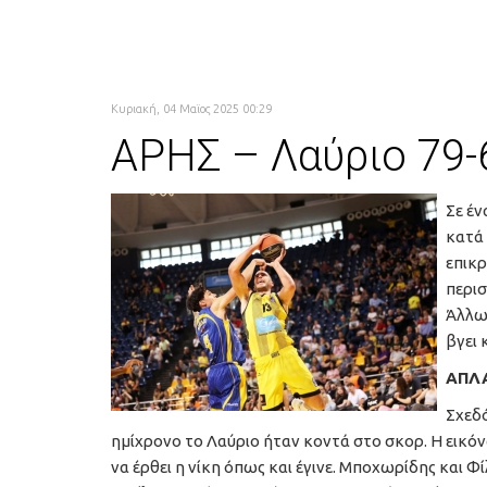
Κυριακή, 04 Μαϊος 2025 00:29
ΑΡΗΣ – Λαύριο 79-6
Σε έν
κατά 
επικρ
περισ
Άλλωσ
βγει 
ΑΠΛΑ
Σχεδό
ημίχρονο το Λαύριο ήταν κοντά στο σκορ. Η εικόν
να έρθει η νίκη όπως και έγινε. Μποχωρίδης και Φί