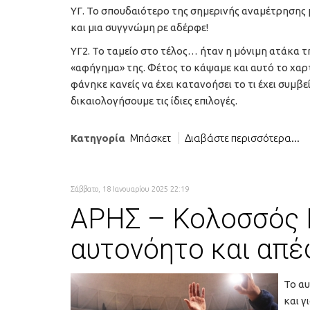
ΥΓ. Το σπουδαιότερο της σημερινής αναμέτρησης
και μια συγγνώμη ρε αδέρφε!
ΥΓ2. Το ταμείο στο τέλος… ήταν η μόνιμη ατάκα τ
«αφήγημα» της. Φέτος το κάψαμε και αυτό το χαρτί.
φάνηκε κανείς να έχει κατανοήσει το τι έχει συμβε
δικαιολογήσουμε τις ίδιες επιλογές.
Κατηγορία
Μπάσκετ
Διαβάστε περισσότερα...
Σάββατο, 18 Ιανουαρίου 2025 22:19
ΑΡΗΣ – Κολοσσός Ρ
αυτονόητο και απέ
Το α
και γ