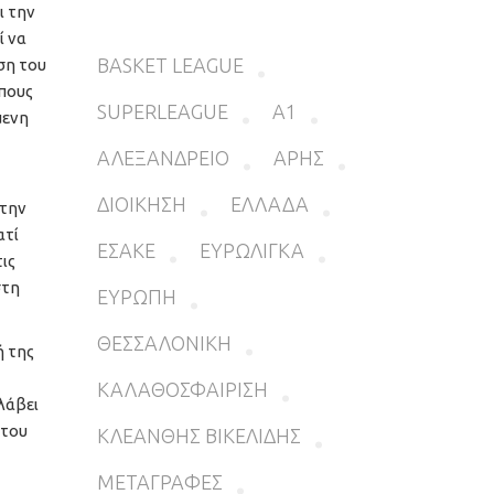
ι την
ί να
BASKET LEAGUE
ση του
πους
SUPERLEAGUE
Α1
μενη
ΑΛΕΞΑΝΔΡΕΙΟ
ΑΡΗΣ
ΔΙΟΙΚΗΣΗ
ΕΛΛΑΔΑ
 την
ατί
ΕΣΑΚΕ
ΕΥΡΩΛΙΓΚΑ
ις
στη
ΕΥΡΩΠΗ
ΘΕΣΣΑΛΟΝΙΚΗ
ή της
ΚΑΛΑΘΟΣΦΑΙΡΙΣΗ
λάβει
 του
ΚΛΕΑΝΘΗΣ ΒΙΚΕΛΙΔΗΣ
ΜΕΤΑΓΡΑΦΕΣ