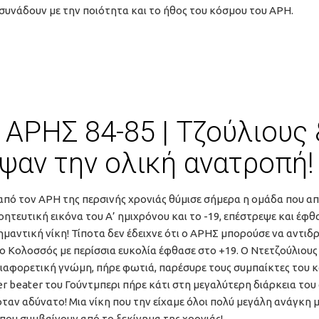
υνάδουν με την ποιότητα και το ήθος του κόσμου του ΑΡΗ.
ΑΡΗΣ 84-85 | Τζούλιους 
ψαν την ολική ανατροπή!
από τον ΑΡΗ της περσινής χρονιάς θύμισε σήμερα η ομάδα που α
ητευτική εικόνα του Α’ ημιχρόνου και το -19, επέστρεψε και έφθ
ημαντική νίκη! Τίποτα δεν έδειχνε ότι ο ΑΡΗΣ μπορούσε να αντιδ
ο Κολοσσός με περίσσια ευκολία έφθασε στο +19. Ο Ντετζούλιου
διαφορετική γνώμη, πήρε φωτιά, παρέσυρε τους συμπαίκτες του κ
r beater του Γούντμπερι πήρε κάτι στη μεγαλύτερη διάρκεια το
ταν αδύνατο! Μια νίκη που την είχαμε όλοι πολύ μεγάλη ανάγκη 
που συμβαίνουν από το ξεκίνημα της χρονιάς!