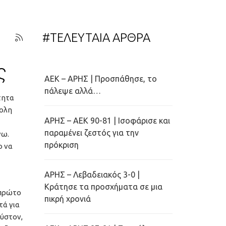
#ΤΕΛΕΥΤΑΙΑ ΑΡΘΡΑ
ς
ΑΕΚ – ΑΡΗΣ | Προσπάθησε, το
πάλεψε αλλά…
τητα
κολη
ΑΡΗΣ – ΑΕΚ 90-81 | Ισοφάρισε και
παραμένει ζεστός για την
νω.
πρόκριση
ο να
ΑΡΗΣ – Λεβαδειακός 3-0 |
Κράτησε τα προσχήματα σε μια
 πρώτο
πικρή χρονιά
τά για
ούστον,