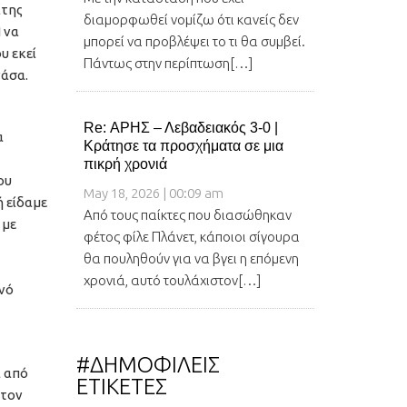
ίτης
διαμορφωθεί νομίζω ότι κανείς δεν
 να
μπορεί να προβλέψει το τι θα συμβεί.
υ εκεί
Πάντως στην περίπτωση[…]
νάσα.
Re: ΑΡΗΣ – Λεβαδειακός 3-0 |
α
Κράτησε τα προσχήματα σε μια
πικρή χρονιά
ου
May 18, 2026 | 00:09 am
ή είδαμε
Από τους παίκτες που διασώθηκαν
 με
φέτος φίλε Πλάνετ, κάποιοι σίγουρα
θα πουληθούν για να βγει η επόμενη
χρονιά, αυτό τουλάχιστον[…]
ινό
#ΔΗΜΟΦΙΛΕΙΣ
α από
ΕΤΙΚΕΤΕΣ
 τον