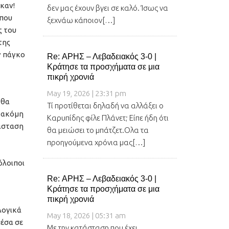
καν!
δεν μας έχουν βγει σε καλό. Ίσως να
 που
ξεχνάω κάποιον[…]
ς του
της
ν πάγκο
Re: ΑΡΗΣ – Λεβαδειακός 3-0 |
Κράτησε τα προσχήματα σε μια
πικρή χρονιά
May 19, 2026 | 23:31 pm
 θα
Τί προτίθεται δηλαδή να αλλάξει ο
α ακόμη
Καρυπίδης φίλε Πλάνετ; Είπε ήδη ότι
τάσταση
θα μειώσει το μπάτζετ.Ολα τα
προηγούμενα χρόνια μας[…]
όλοιποι
Re: ΑΡΗΣ – Λεβαδειακός 3-0 |
Κράτησε τα προσχήματα σε μια
πικρή χρονιά
λογικά
May 18, 2026 | 05:31 am
μέσα σε
Με την κατάσταση που έχει