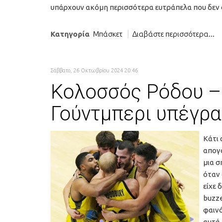
υπάρχουν ακόμη περισσότερα ευτράπελα που δεν σ
Κατηγορία
Μπάσκετ
Διαβάστε περισσότερα...
Σάββατο, 26 Οκτωβρίου 2024 20:46
Κολοσσός Ρόδου – 
Γούντμπερι υπέγρα
Κάτι 
απογο
μια σ
όταν 
είχε 
buzze
φαινό
αυτά 