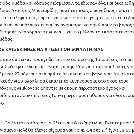
ίοδο ομάδα και κόσμος πείσμωσαν, τα έδωσαν όλα και δικαιώθη
δαίος Λευτέρης Μποχωρίδης που ήταν ίσως ο μοναδικός παίκτης
 και πάλεψε όπως έπρεπε να παλέψει από την αρχή μέχρι το τέλο
 όταν οι υπόλοιποι έμοιαζαν ανήμποροι να σηκώσουν το βάρος 
έτρησης. Νερόβραστη αγωνία… για το μέλλον του Καστρίτη στο
μάδας.
Ε ΚΑΙ ΞΕΚΙΝΗΣΕ ΝΑ ΧΤΙΖΕΙ ΤΟΝ ΕΦΙΑΛΤΗ ΜΑΣ
ά από όσα είχαν προηγηθεί και τον ορισμό της Τσαρούχας το πως
 βαθμό την εξέλιξη της αναμέτρησης. Κόντρα στις προσδοκίες γι
χόμενος 27 πόντους στο πρώτο δεκάλεπτο επιβεβαίωσε ότι η κα
σχεδόν για 3 ολόκληρα δεκάλεπτα κυνηγούσαμε στο σκορ τους
πόντους γεμίζοντας άπαντες με ακόμη περισσότερο άγχος και
ίδης ήταν συνεπής, ένας Γούντμπερι προσπαθούσε και όλοι οι υπ
ς.
; Θα άντεχε ο κόσμος να βλέπει αυτό το ξεφτιλίκι; Σκεπτόμενος 
σμένο Παλέ θα έλεγες σίγουρα ναι! Το 45-54 στο 27’ έγινε 58-58 