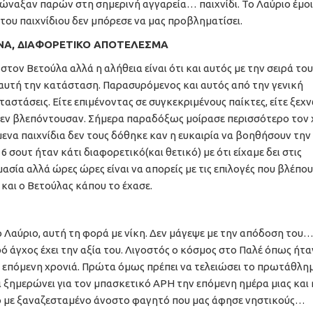
φώναξαν παρών στη σημερινή αγγαρεία… παιχνίδι. Το Λαύριο έμο
 του παιχνίδιου δεν μπόρεσε να μας προβληματίσει.
ΚΟΝΑ, ΔΙΑΦΟΡΕΤΙΚΟ ΑΠΟΤΕΛΕΣΜΑ
 στον Βετούλα αλλά η αλήθεια είναι ότι και αυτός με την σειρά του
 αυτή την κατάσταση. Παρασυρόμενος και αυτός από την γενική
ταστάσεις. Είτε επιμένοντας σε συγκεκριμένους παίκτες, είτε ξεχ
 δεν βλεπόντουσαν. Σήμερα παραδόξως μοίρασε περισσότερο τον
ενα παιχνίδια δεν τους δόθηκε καν η ευκαιρία να βοηθήσουν την
6 σουτ ήταν κάτι διαφορετικό(και θετικό) με ότι είχαμε δει στις
ημασία αλλά ώρες ώρες είναι να απορείς με τις επιλογές που βλέπο
ι και ο Βετούλας κάπου το έχασε.
ο Λαύριο, αυτή τη φορά με νίκη. Δεν μάγεψε με την απόδοση του
ό άγχος έχει την αξία του. Λιγοστός ο κόσμος στο Παλέ όπως ήτα
ν επόμενη χρονιά. Πρώτα όμως πρέπει να τελειώσει το πρωτάθλη
 τι ξημερώνει για τον μπασκετικό ΑΡΗ την επόμενη ημέρα μιας και 
ο με ξαναζεσταμένο άνοστο φαγητό που μας άφησε νηστικούς…