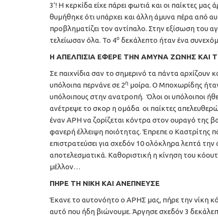
3’! Η κερκίδα είχε πάρει φωτιά και οι παίκτες μας
θυμήθηκε ότι υπάρχει και άλλη άμυνα πέρα από αυ
προβληματίζει τον αντίπαλο. Στην εξίσωση του αγ
ο
τελείωσαν όλα. Το 4
δεκάλεπτο ήταν ένα συνεχόμ
Η ΑΠΕΛΠΙΣΙΑ ΕΦΕΡΕ ΤΗΝ ΑΜΥΝΑ ΖΩΝΗΣ ΚΑΙ Τ
Σε παιχνίδια σαν το σημερινό τα πάντα αρχίζουν 
η
υπόλοιπα περνάνε σε 2
μοίρα. Ο Μποχωρίδης ήταν 
υπόλοιπους στην ανατροπή. Όλοι οι υπόλοιποι ήθ
ανέτρεψε το σκορ η ομάδα οι παίκτες απελευθερώ
έναν ΑΡΗ να ζορίζεται κόντρα στον ουραγό της β
φανερή έλλειψη ποιότητας. Έπρεπε ο Καστρίτης πά
επιστρατεύσει για σχεδόν 10 ολόκληρα λεπτά την 
αποτελεσματικά. Καθοριστική η κίνηση του κόουτς
μέλλον…
ΠΗΡΕ ΤΗ ΝΙΚΗ ΚΑΙ ΑΝΕΠΝΕΥΣΕ
Έκανε το αυτονόητο ο ΑΡΗΣ μας, πήρε την νίκη κ
αυτό που ήδη βιώνουμε. Άργησε σχεδόν 3 δεκάλεπ