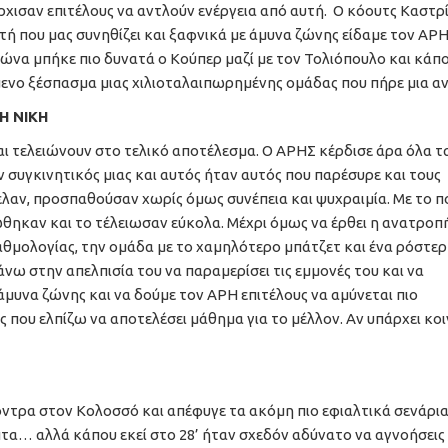
 άρχισαν επιτέλους να αντλούν ενέργεια από αυτή. Ο κόουτς Καστρ
τή που μας συνηθίζει και ξαφνικά με άμυνα ζώνης είδαμε τον ΑΡΗ
ώνα μπήκε πιο δυνατά ο Κούπερ μαζί με τον Τολιόπουλο και κάπο
ενο ξέσπασμα μιας χιλιοταλαιπωρημένης ομάδας που πήρε μια α
Η ΝΙΚΗ
και τελειώνουν στο τελικό αποτέλεσμα. Ο ΑΡΗΣ κέρδισε άρα όλα τ
συγκινητικός μιας και αυτός ήταν αυτός που παρέσυρε και τους
ελαν, προσπαθούσαν χωρίς όμως συνέπεια και ψυχραιμία. Με το π
θηκαν και το τέλειωσαν εύκολα. Μέχρι όμως να έρθει η ανατροπ
αθμολογίας, την ομάδα με το χαμηλότερο μπάτζετ και ένα ρόστερ
νω στην απελπισία του να παραμερίσει τις εμμονές του και να
άμυνα ζώνης και να δούμε τον ΑΡΗ επιτέλους να αμύνεται πιο
 που ελπίζω να αποτελέσει μάθημα για το μέλλον. Αν υπάρχει κο
όντρα στον Κολοσσό και απέφυγε τα ακόμη πιο εφιαλτικά σενάρι
τα… αλλά κάπου εκεί στο 28’ ήταν σχεδόν αδύνατο να αγνοήσεις