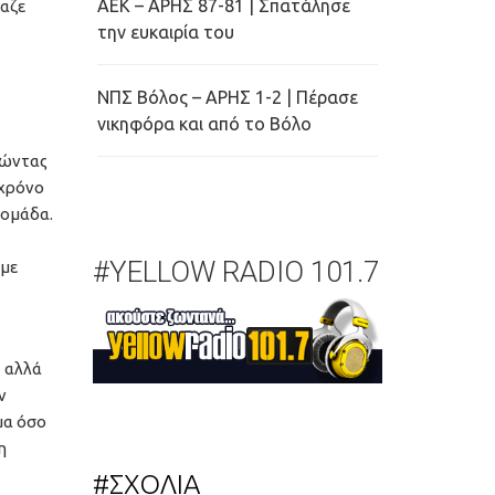
ΑΕΚ – ΑΡΗΣ 87-81 | Σπατάλησε
ιαζε
την ευκαιρία του
ΝΠΣ Βόλος – ΑΡΗΣ 1-2 | Πέρασε
νικηφόρα και από το Βόλο
νώντας
 χρόνο
 ομάδα.
#YELLOW RADIO 101.7
υμε
… αλλά
ν
μα όσο
η
#ΣΧΟΛΙΑ