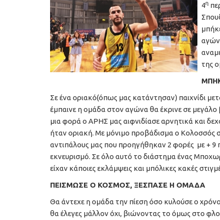
η
4
περ
Σπου
μπήκε
αγώνα
αναμ
της ο
ΜΠΗΚ
Σε ένα οριακό(όπως μας κατάντησαν) παιχνίδι μετ
έμπαινε η ομάδα στον αγώνα θα έκρινε σε μεγάλο
μια φορά ο ΑΡΗΣ μας αιφνιδίασε αρνητικά και δε
ήταν οριακή. Με μόνιμο προβάδισμα ο Κολοσσός 
αντιπάλους μας που προηγήθηκαν 2 φορές με + 9 
εκνευρισμό. Σε όλο αυτό το διάστημα ένας Μποχωρ
είχαν κάποιες εκλάμψεις και μπόλικες κακές στιγμέ
ΠΕΙΣΜΩΣΕ Ο ΚΟΣΜΟΣ, ΞΕΣΠΑΣΕ Η ΟΜΑΔΑ
Θα άντεχε η ομάδα την πίεση όσο κυλούσε ο χρόνος
θα έλεγες μάλλον όχι, βιώνοντας το όμως στο φλογι