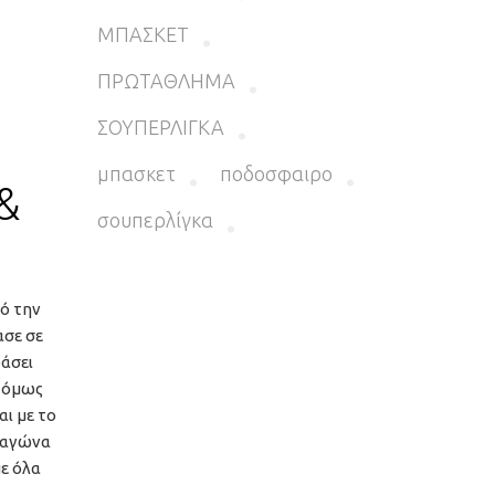
ΜΠΑΣΚΕΤ
ΠΡΩΤΑΘΛΗΜΑ
ΣΟΥΠΕΡΛΙΓΚΑ
μπασκετ
ποδοσφαιρο
&
σουπερλίγκα
πό την
ασε σε
ράσει
ς όμως
αι με το
υ αγώνα
με όλα