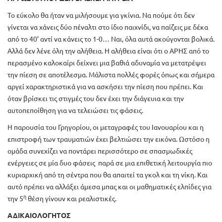
Το εύκολο θα ήταν να μιλήσουμε για γκίνια. Να πούμε ότι δεν
γίνεται να χάνεις δύο πέναλτι στο ίδιο παιχνίδι, να παίζεις με δέκα
από το 40’ αντί να κάνεις το 1-0… Ναι, όλα αυτά ακούγονται βολικά.
Αλλά δεν λένε όλη την αλήθεια. Η αλήθεια είναι ότι ο ΑΡΗΣ από το
περασμένο καλοκαίρι δείχνει μια βαθιά αδυναμία να μετατρέψει
την πίεση σε αποτέλεσμα. Μάλιστα πολλές φορές όπως και σήμερα
αργεί χαρακτηριστικά για να ασκήσει την πίεση που πρέπει. Και
όταν βρίσκει τις στιγμές του δεν έχει την διάγευια και την
αυτοπεποίθηση για να τελειώσει τις φάσεις.
Η παρουσία του Γρηγορίου, οι μεταγραφές του Ιανουαρίου και η
επιστροφή των τραυματιών έχει βελτιώσει την εικόνα. Ωστόσο η
ομάδα συνεχίζει να ποντάρει περισσότερο σε σπασμωδικές
ενέργειες σε μία δυο φάσεις παρά σε μια επιθετική λειτουργία πιο
κυριαρχική από τη σέντρα που θα απαιτεί τα γκολ και τη νίκη. Και
αυτό πρέπει να αλλάξει άμεσα μπας και οι μαθηματικές ελπίδες για
η
την 5
θέση γίνουν και ρεαλιστικές.
ΑΔΙΚΑΙΟΛΟΓΗΤΟΣ