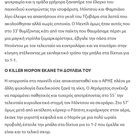
ψυχραιμία και η ομάδα γρήγορα ξαναπήρε τον έλεγχο του
παιχνιδιού κυνηγώντας την ισοφάριση. Μόντσου και Φαμπιάνο
λίγο έλειψε να απαντήσουν στο γκολ του Τζοβάρα στα λεπτά που
ακολούθησαν αλλά χωρίς επιτυχία. Ο Μεντίλ όμως ήταν αυτός που
στο 33’ θυμίζοντας κάτι από τον παίκτη που θαυμάσαμε πέρσι με
μια μαγική ντρίπλα ξεμαρκαρίστηκε, έβγαλε την πάσα στον
Ντούντου με τον τελευταίο να κοντρολάρει και να σουτάρει στην
κίνηση στέλνοντας με εκπληκτικό τρόπο την μπάλα στα δίχτυα για
το 1-1.
O KILLER ΜΟΡΟΝ ΕΚΑΝΕ ΤΗ ΔΟΥΛΕΙΑ ΤΟΥ
Η ισορροπία στο παιχνίδι είχε αποκατασταθεί και ο ΑΡΗΣ πλέον με
άλλη ψυχολογία διεκδικούσε ξανά τη νίκη. Ο Ατρόμητος συνέχιζε
να παραμένει παθητικός και τυχερός αποτρέποντας στο 55΄ την
τελευταία κυριολεκτικά στιγμή τον Μόντσου να σκοράρει. Στο 57’
όμως μετά από εκτέλεση κόρνερ ο Ράτσιτς κυριάρχησε στον αέρα,
έκανε την γυριστή κεφαλιά και ο Μορόν με μια πολύ ωραία
προβολή έστειλε την μπάλα στα δίχτυα για το 1-2 που έμελλε να
είναι και το τελικό σκορ.