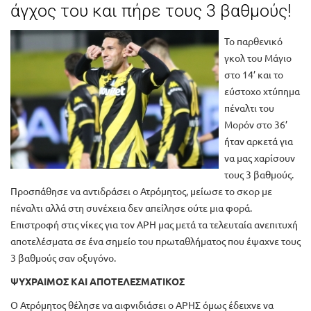
άγχος του και πήρε τους 3 βαθμούς!
Το παρθενικό
γκολ του Μάγιο
στο 14’ και το
εύστοχο χτύπημα
πέναλτι του
Μορόν στο 36’
ήταν αρκετά για
να μας χαρίσουν
τους 3 βαθμούς.
Προσπάθησε να αντιδράσει ο Ατρόμητος, μείωσε το σκορ με
πέναλτι αλλά στη συνέχεια δεν απείλησε ούτε μια φορά.
Επιστροφή στις νίκες για τον ΑΡΗ μας μετά τα τελευταία ανεπιτυχή
αποτελέσματα σε ένα σημείο του πρωταθλήματος που έψαχνε τους
3 βαθμούς σαν οξυγόνο.
ΨΥΧΡΑΙΜΟΣ ΚΑΙ ΑΠΟΤΕΛΕΣΜΑΤΙΚΟΣ
Ο Ατρόμητος θέλησε να αιφνιδιάσει ο ΑΡΗΣ όμως έδειχνε να