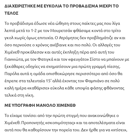
ΔΙΑΧΕΙΡΙΣΤΗΚΕ ΜΕ ΕΥΚΟΛΙΑ ΤΟ ΠΡΟΒΑΔΙΣΜΑ ΜΕΧΡΙ ΤΟ
ΤΕΛΟΣ
Το προβάδισμα έδωσε νέα ώθηση στους παίκτες μας που λίγα
λεπτά μετά το 1-2 με τον Μουρετσάν φθάσαμε κοντά στο τρίτο
γκολ χωρίς όμως επιτυχία. Ο Ατρόμητος δεν προβλημάτιζε αν και
όσο περνούσε ο χρόνος ανέβαινε και πιο πολύ. Οι αλλαγές του
Χιμένεθ προκάλεσαν και αυτές έκπληξη πέρα από αυτή του
Γιαννιώτα, με τον Φατιγκά και τον «φευγάτο» Σίστο να μπαίνουν με
ξεκάθαρες οδηγίες να σχηματίσουν μια πρώτη γραμμή πίεσης.
Παρόλα αυτά η ομάδα οπισθοχώρησε περισσότερο από όσο θα
έπρεπε στα τελευταία 15’ αλλά έχοντας τον Φαμπιάνο σε πολύ
καλή ημέρα «καθάρισε» εύκολα κάθε υποψία φάσης φθάνοντας
τελικά στη νίκη.
ΜΕ ΥΠΟΓΡΑΦΗ ΜΑΝΟΛΟ ΧΙΜΕΝΕΘ
Το είχαμε τονίσει από την πρώτη στιγμή που ανακοινώθηκε ο
Χιμένεθ. Προπονητής «σκοπιμότητας» και τα αποτελέσματα είναι
αυτά που θα καθορίσουν την πορεία του. Δεν ήρθε για να «χτίσει»,