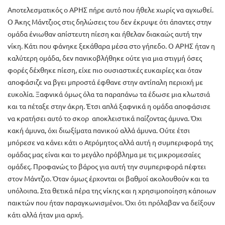
Αποτελεσματικός ο ΑΡΗΣ πήρε αυτό που ήθελε χωρίς να αγχωθεί.
Ο Άκης Μάντζιος στις δηλώσεις του δεν έκρυψε ότι άπαντες στην
ομάδα ένιωθαν απίστευτη πίεση και ήθελαν διακαώς αυτή την
νίκη. Κάτι που φάνηκε ξεκάθαρα μέσα στο γήπεδο. Ο ΑΡΗΣ ήταν η
καλύτερη ομάδα, δεν πανικοβλήθηκε ούτε για μια στιγμή όσες
φορές δέχθηκε πίεση, είχε πιο ουσιαστικές ευκαιρίες και όταν
αποφάσιζε να βγει μπροστά έφθανε στην αντίπαλη περιοχή με
ευκολία. Ξαφνικά όμως όλα τα παραπάνω τα έδωσε μια κλωτσιά
και τα πέταξε στην άκρη. Έτσι απλά ξαφνικά η ομάδα αποφάσισε
να κρατήσει αυτό το σκορ αποκλειστικά παίζοντας άμυνα. Όχι
κακή άμυνα, όχι διωξίματα πανικού αλλά άμυνα. Ούτε έτσι
μπόρεσε να κάνει κάτι ο Ατρόμητος αλλά αυτή η συμπεριφορά της
ομάδας μας είναι και το μεγάλο πρόβλημα με τις μικρομεσαίες
ομάδες. Προφανώς το βάρος για αυτή την συμπεριφορά πέφτει
στον Μάντζιο. Όταν όμως έρχονται οι βαθμοί ακολουθούν και τα
υπόλοιπα. Στα θετικά πέρα της νίκης και η χρησιμοποίηση κάποιων
παικτών που ήταν παραγκωνισμένοι. Όχι ότι πρόλαβαν να δείξουν
κάτι αλλά ήταν μια αρχή.