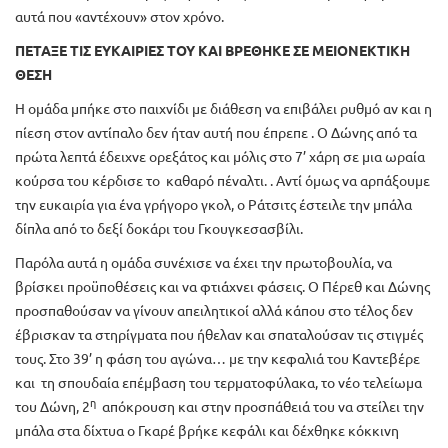
αυτά που «αντέχουν» στον χρόνο.
ΠΕΤΑΞΕ ΤΙΣ ΕΥΚΑΙΡΙΕΣ ΤΟΥ ΚΑΙ ΒΡΕΘΗΚΕ ΣΕ ΜΕΙΟΝΕΚΤΙΚΗ
ΘΕΣΗ
Η ομάδα μπήκε στο παιχνίδι με διάθεση να επιβάλει ρυθμό αν και η
πίεση στον αντίπαλο δεν ήταν αυτή που έπρεπε . Ο Δώνης από τα
πρώτα λεπτά έδειχνε ορεξάτος και μόλις στο 7’ χάρη σε μια ωραία
κούρσα του κέρδισε το καθαρό πέναλτι. . Αντί όμως να αρπάξουμε
την ευκαιρία για ένα γρήγορο γκολ, ο Ράτσιτς έστειλε την μπάλα
δίπλα από το δεξί δοκάρι του Γκουγκεσασβίλι.
Παρόλα αυτά η ομάδα συνέχισε να έχει την πρωτοβουλία, να
βρίσκει προϋποθέσεις και να φτιάχνει φάσεις. Ο Πέρεθ και Δώνης
προσπαθούσαν να γίνουν απειλητικοί αλλά κάπου στο τέλος δεν
έβρισκαν τα στηρίγματα που ήθελαν και σπαταλούσαν τις στιγμές
τους. Στο 39’ η φάση του αγώνα… με την κεφαλιά του Καντεβέρε
και τη σπουδαία επέμβαση του τερματοφύλακα, το νέο τελείωμα
η
του Δώνη, 2
απόκρουση και στην προσπάθειά του να στείλει την
μπάλα στα δίχτυα ο Γκαρέ βρήκε κεφάλι και δέχθηκε κόκκινη