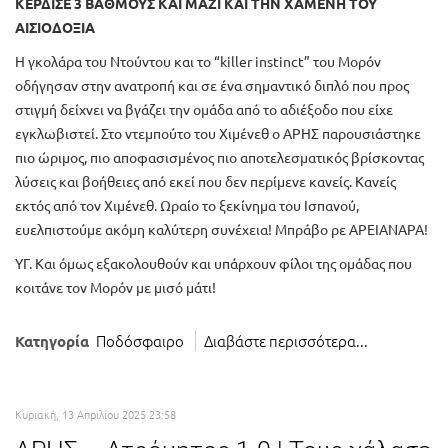
ΚΕΡΔΙΣΕ 3 ΒΑΘΜΟΥΣ ΚΑΙ ΜΑΖΙ ΚΑΙ ΤΗΝ ΧΑΜΕΝΗ ΤΟΥ
ΑΙΣΙΟΔΟΞΙΑ
Η γκολάρα του Ντούντου και το “killer instinct” του Μορόν
οδήγησαν στην ανατροπή και σε ένα σημαντικό διπλό που προς
στιγμή δείχνει να βγάζει την ομάδα από το αδιέξοδο που είχε
εγκλωβιστεί. Στο ντεμπούτο του Χιμένεθ ο ΑΡΗΣ παρουσιάστηκε
πιο ώριμος, πιο αποφασισμένος πιο αποτελεσματικός βρίσκοντας
λύσεις και βοήθειες από εκεί που δεν περίμενε κανείς. Κανείς
εκτός από τον Χιμένεθ. Ωραίο το ξεκίνημα του Ισπανού,
ευελπιστούμε ακόμη καλύτερη συνέχεια! Μπράβο ρε ΑΡΕΙΑΝΑΡΑ!
ΥΓ. Και όμως εξακολουθούν και υπάρχουν φίλοι της ομάδας που
κοιτάνε τον Μορόν με μισό μάτι!
Ποδόσφαιρο
Διαβάστε περισσότερα...
Κατηγορία
Κυριακή, 13 Απριλίου 2025 23:58