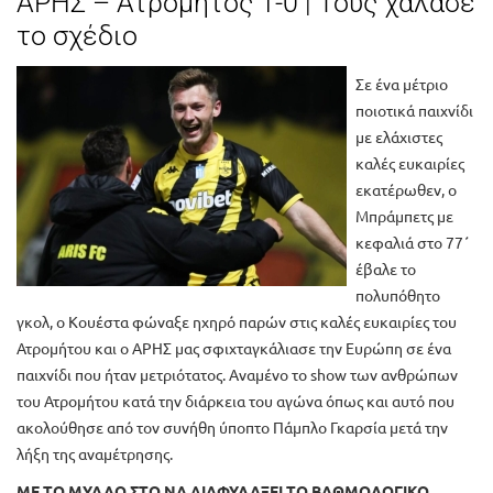
ΑΡΗΣ – Ατρόμητος 1-0 | Τους χάλασε
το σχέδιο
Σε ένα μέτριο
ποιοτικά παιχνίδι
με ελάχιστες
καλές ευκαιρίες
εκατέρωθεν, ο
Μπράμπετς με
κεφαλιά στο 77΄
έβαλε το
πολυπόθητο
γκολ, ο Κουέστα φώναξε ηχηρό παρών στις καλές ευκαιρίες του
Ατρομήτου και ο ΑΡΗΣ μας σφιχταγκάλιασε την Ευρώπη σε ένα
παιχνίδι που ήταν μετριότατος. Αναμένο το show των ανθρώπων
του Ατρομήτου κατά την διάρκεια του αγώνα όπως και αυτό που
ακολούθησε από τον συνήθη ύποπτο Πάμπλο Γκαρσία μετά την
λήξη της αναμέτρησης.
ΜΕ ΤΟ ΜΥΑΛΟ ΣΤΟ ΝΑ ΔΙΑΦΥΛΑΞΕΙ ΤΟ ΒΑΘΜΟΛΟΓΙΚΟ