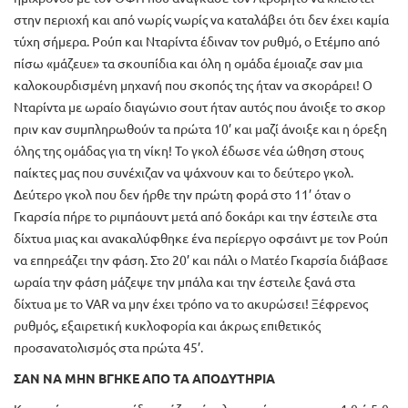
στην περιοχή και από νωρίς νωρίς να καταλάβει ότι δεν έχει καμία
τύχη σήμερα. Ρούπ και Νταρίντα έδιναν τον ρυθμό, ο Ετέμπο από
πίσω «μάζευε» τα σκουπίδια και όλη η ομάδα έμοιαζε σαν μια
καλοκουρδισμένη μηχανή που σκοπός της ήταν να σκοράρει! Ο
Νταρίντα με ωραίο διαγώνιο σουτ ήταν αυτός που άνοιξε το σκορ
πριν καν συμπληρωθούν τα πρώτα 10’ και μαζί άνοιξε και η όρεξη
όλης της ομάδας για τη νίκη! Το γκολ έδωσε νέα ώθηση στους
παίκτες μας που συνέχιζαν να ψάχνουν και το δεύτερο γκολ.
Δεύτερο γκολ που δεν ήρθε την πρώτη φορά στο 11’ όταν ο
Γκαρσία πήρε το ριμπάουντ μετά από δοκάρι και την έστειλε στα
δίχτυα μιας και ανακαλύφθηκε ένα περίεργο οφσάιντ με τον Ρούπ
να επηρεάζει την φάση. Στο 20’ και πάλι ο Ματέο Γκαρσία διάβασε
ωραία την φάση μάζεψε την μπάλα και την έστειλε ξανά στα
δίχτυα με το VAR να μην έχει τρόπο να το ακυρώσει! Ξέφρενος
ρυθμός, εξαιρετική κυκλοφορία και άκρως επιθετικός
προσανατολισμός στα πρώτα 45’.
ΣΑΝ ΝΑ ΜΗΝ ΒΓΗΚΕ ΑΠΟ ΤΑ ΑΠΟΔΥΤΗΡΙΑ