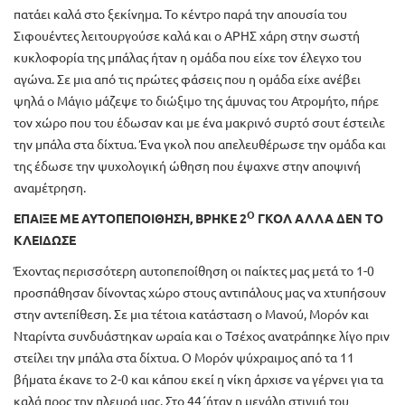
πατάει καλά στο ξεκίνημα. Το κέντρο παρά την απουσία του
Σιφουέντες λειτουργούσε καλά και ο ΑΡΗΣ χάρη στην σωστή
κυκλοφορία της μπάλας ήταν η ομάδα που είχε τον έλεγχο του
αγώνα. Σε μια από τις πρώτες φάσεις που η ομάδα είχε ανέβει
ψηλά ο Μάγιο μάζεψε το διώξιμο της άμυνας του Ατρομήτο, πήρε
τον χώρο που του έδωσαν και με ένα μακρινό συρτό σουτ έστειλε
την μπάλα στα δίχτυα. Ένα γκολ που απελευθέρωσε την ομάδα και
της έδωσε την ψυχολογική ώθηση που έψαχνε στην αποψινή
αναμέτρηση.
Ο
ΕΠΑΙΞΕ ΜΕ ΑΥΤΟΠΕΠΟΙΘΗΣΗ, ΒΡΗΚΕ 2
ΓΚΟΛ ΑΛΛΑ ΔΕΝ ΤΟ
ΚΛΕΙΔΩΣΕ
Έχοντας περισσότερη αυτοπεποίθηση οι παίκτες μας μετά το 1-0
προσπάθησαν δίνοντας χώρο στους αντιπάλους μας να χτυπήσουν
στην αντεπίθεση. Σε μια τέτοια κατάσταση ο Μανού, Μορόν και
Νταρίντα συνδυάστηκαν ωραία και ο Τσέχος ανατράπηκε λίγο πριν
στείλει την μπάλα στα δίχτυα. Ο Μορόν ψύχραιμος από τα 11
βήματα έκανε το 2-0 και κάπου εκεί η νίκη άρχισε να γέρνει για τα
καλά προς την πλευρά μας. Στο 44΄ήταν η μεγάλη στιγμή του