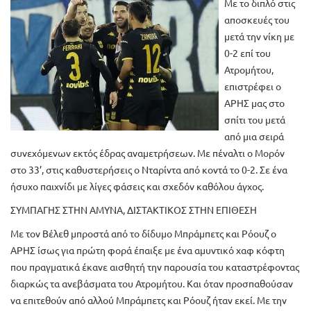
Με το διπλό στις
αποσκευές του
μετά την νίκη με
0-2 επί του
Ατρομήτου,
επιστρέφει ο
ΑΡΗΣ μας στο
σπίτι του μετά
από μια σειρά
συνεχόμενων εκτός έδρας αναμετρήσεων. Με πέναλτι ο Μορόν
στο 33’, στις καθυστερήσεις ο Νταρίντα από κοντά το 0-2. Σε ένα
ήσυχο παιχνίδι με λίγες φάσεις και σχεδόν καθόλου άγχος.
ΣΥΜΠΑΓΗΣ ΣΤΗΝ ΑΜΥΝΑ, ΔΙΣΤΑΚΤΙΚΟΣ ΣΤΗΝ ΕΠΙΘΕΣΗ
Με τον Βέλεθ μπροστά από το δίδυμο Μπράμπετς και Ρόουζ ο
ΑΡΗΣ ίσως για πρώτη φορά έπαιξε με ένα αμυντικό χαφ κόφτη
που πραγματικά έκανε αισθητή την παρουσία του καταστρέφοντας
διαρκώς τα ανεβάσματα του Ατρομήτου. Και όταν προσπαθούσαν
να επιτεθούν από αλλού Μπράμπετς και Ρόουζ ήταν εκεί. Με την