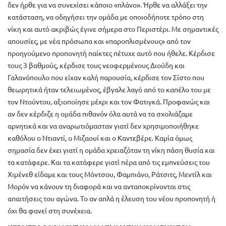
δεν ήρθε για να συνεχίσει κάποιο «πλάνο». Ήρθε να αλλάξει την
κατάσταση, να οδηγήσει την ομάδα με οποιοδήποτε τρόπο στη
νίκη και αυτό ακριβώς έγινε σήμερα στο Περιστέρι. Με σημαντικές
απουσίες, με νέα πρόσωπα και «παροπλισμένους» από τον
προηγούμενο προπονητή παίκτες πέτυχε αυτό που ήθελε. Κέρδισε
τους 3 βαθμούς, κέρδισε τους νεοφερμένους Διούδη και
Γαλανόπουλο που είχαν καλή παρουσία, κέρδισε τον Σίστο που
θεωρητικά ήταν τελειωμένος, έβγαλε λαγό από το καπέλο του με
τον Ντούντου, αξιοποίησε μέχρι και τον Φατιγκά. Προφανώς και
αν δεν κέρδιζε η ομάδα πιθανόν όλα αυτά να τα σχολιάζαμε
αρνητικά και να αναρωτιόμασταν γιατί δεν χρησιμοποιήθηκε
καθόλου ο Ντιαντί, ο Μιζαουί και ο Καντεβέρε. Καμία όμως
σημασία δεν έχει γιατί η ομάδα χρειαζόταν τη νίκη πάση θυσία και
τα κατάφερε. Και τα κατάφερε γιατί πέρα από τις εμπνεύσεις του
Χιμένεθ είδαμε και τους Μόντσου, Φαμπιάνο, Ράτσιτς, Μεντίλ και
Μορόν να κάνουν τη διαφορά και να ανταποκρίνονται στις
απαιτήσεις του αγώνα. Το αν απλά η έλευση του νέου προπονητή ή
όχι θα φανεί στη συνέχεια.