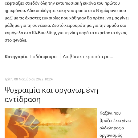
«έφτιαξε» σχεδόν όλη την εντυπωσιακή εικόνα του πρώτου
ημιχρόνου. Αδικαιολόγητα κακή νοοτροπία στο Β ημίχρονο που
μαζί με τις άχαστες ευκαιρίες που χάθηκαν θα πρέπει να μας γίνει
μάθημα για τη συνέχεια. Ζεστό χειροκρότημα για την ομάδα και
χαμόγελα στο Κλ.Βικελίδης για τη νίκη παρά το αχρείαστο άγχος
στο φινάλε.
Ποδόσφαιρο
Διαβάστε περισσότερα...
Κατηγορία
Τρίτη, 08 Νοεμβρίου 2022 10:24
Ψυχραιμία και οργανωμένη
αντίδραση
Καζάνι που
βράζει έχει γίνει
ολόκληρος ο
οργανισμός