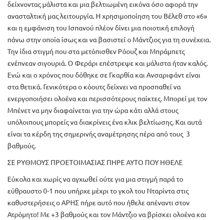
δείχνοντας μάλιστα και μια βελτιωμένη εικόνα όσο αφορά την
ανασταλτική μας λειτουργία. Η χρησιμοποίηση του Βέλεθ στο «6»
και η εμφάνιση του Ισπανού πλέον δίνει μια ποιοτική επιλογή
πάνω στην οποία ίσως και να βασιστεί ο Μάντζιος για τη συνέχεια.
Την ίδια στιγμή που στα μετόπισθεν Ρόουζ και Μπράμπετς
ενέπνεαν σιγουριά. Ο Φεράρι επέστρεψε και μάλιστα ήταν καλός.
Ενώ και ο χρόνος που δόθηκε σε Γκαρθία και Ανσαριφάντ είναι
στα θετικά. Γενικότερα ο κόουτς δείχνει να προσπαθεί να
ενεργοποιήσει ολοένα και περισσότερους παίκτες. Μπορεί με τον
Μπένετ να μην διαφαίνεται για την ώρα κάτι αλλά στους
υπόλοιπους μπορείς να διακρίνεις ένα κλικ βελτίωσης. Και αυτά
είναι τα κέρδη της σημερινής αναμέτρησης πέρα από τους 3
βαθμούς.
ΣΕ ΡΥΘΜΟΥΣ ΠΡΟΕΤΟΙΜΑΣΙΑΣ ΠΗΡΕ ΑΥΤΟ ΠΟΥ ΗΘΕΛΕ
Εύκολα και χωρίς να αγχωθεί ούτε για μια στιγμή παρά το
εύθραυστο 0-1 που υπήρχε μέχρι το γκολ του Νταρίντα στις
καθυστερήσεις ο ΑΡΗΣ πήρε αυτό που ήθελε απέναντι στον
Ατρόμητο! Με +3 βαθμούς και τον Μάντζιο να βρίσκει ολοένα και