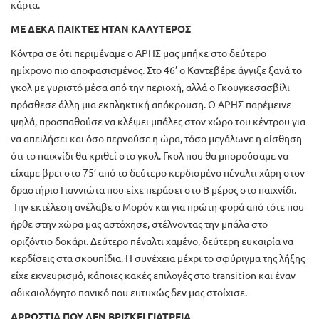
κάρτα.
ΜΕ ΔΕΚΑ ΠΑΙΚΤΕΣ ΗΤΑΝ ΚΑΛΥΤΕΡΟΣ
Κόντρα σε ότι περιμέναμε ο ΑΡΗΣ μας μπήκε στο δεύτερο
ημίχρονο πιο αποφασισμένος. Στο 46’ ο Καντεβέρε άγγιξε ξανά το
γκολ με γυριστό μέσα από την περιοχή, αλλά ο Γκουγκεσασβίλι
πρόσθεσε άλλη μια εκπληκτική απόκρουση. Ο ΑΡΗΣ παρέμεινε
ψηλά, προσπαθούσε να κλέψει μπάλες στον χώρο του κέντρου για
να απειλήσει και όσο περνούσε η ώρα, τόσο μεγάλωνε η αίσθηση
ότι το παιχνίδι θα κριθεί στο γκολ. Γκολ που θα μπορούσαμε να
είχαμε βρει στο 75’ από το δεύτερο κερδισμένο πέναλτι χάρη στον
δραστήριο Γιαννιώτα που είχε περάσει στο Β μέρος στο παιχνίδι.
Την εκτέλεση ανέλαβε ο Μορόν και για πρώτη φορά από τότε που
ήρθε στην χώρα μας αστόχησε, στέλνοντας την μπάλα στο
οριζόντιο δοκάρι. Δεύτερο πέναλτι χαμένο, δεύτερη ευκαιρία να
κερδίσεις στα σκουπίδια. Η συνέχεια μέχρι το σφύριγμα της λήξης
είχε εκνευρισμό, κάποιες κακές επιλογές στο transition και έναν
αδικαιολόγητο πανικό που ευτυχώς δεν μας στοίχισε.
ΑΡΡΩΣΤΙΑ ΠΟΥ ΔΕΝ ΒΡΙΣΚΕΙ ΓΙΑΤΡΕΙΑ