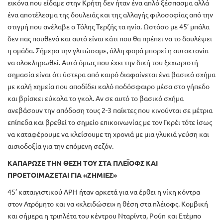
εικόνα που είδαμε στην Κρήτη δεν ήταν ένα απλό ξέσπασμα αλλά
ένα αποτέλεσμα της δουλειάς και της αλλαγής φιλοσοφίας από την
στιγμή που ανέλαβε ο Τόλης Τερζής τα ηνία. Ωστόσο με 45’ μπάλα
δεν πας πουθενά και αυτό είναι κάτι που θα πρέπει να το δουλέψει
η ομάδα. Σήμερα την γλιτώσαμε, άλλη φορά μπορεί η αυτοκτονία
να ολοκληρωθεί. Αυτό όμως που έχει την δική του ξεχωριστή
σημασία είναι ότι ύστερα από καιρό διαφαίνεται ένα βασικό σχήμα
με καλή χημεία που αποδίδει καλό ποδόσφαιρο μέσα στο γήπεδο
και βρίσκει εύκολα το γκολ. Αν σε αυτό το βασικό σχήμα
ανεβάσουν την απόδοση τους 2-3 παίκτες που κινούνται σε μέτρια
επίπεδα και βρεθεί το σημείο επικοινωνίας με τον Γκρέι τότε ίσως
να καταφέρουμε να κλείσουμε τη χρονιά με μια γλυκιά γεύση και
αισιοδοξία για την επόμενη σεζόν.
ΚΑΠΑΡΩΣΕ ΤΗΝ ΘΕΣΗ ΤΟΥ ΣΤΑ ΠΛΕΪΟΦΣ ΚΑΙ
ΠΡΟΕΤΟΙΜΑΖΕΤΑΙ ΓΙΑ «ΖΗΜΙΕΣ»
45’ καταιγιστικού ΑΡΗ ήταν αρκετά για να έρθει η νίκη κόντρα
στον Ατρόμητο και να «κλειδώσει» η θέση στα πλέιοφς. Κομβική
και σήμερα η τριπλέτα του κέντρου Νταρίντα, Ρούπ και Ετέμπο