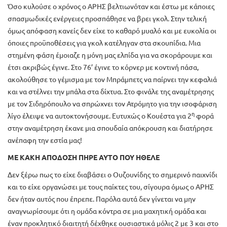
Όσο κυλούσε ο χρόνος ο ΑΡΗΣ βελτιωνόταν και έστω με κάποιες
σπασμωδικές ενέργειες προσπάθησε να βρει γκολ. Στην τελική
όμως απόφαση κανείς δεν είχε το καθαρό μυαλό και με ευκολία οι
όποιες προϋποθέσεις για γκολ κατέληγαν στα σκουπίδια. Μια
στημένη φάση έμοιαζε η μόνη μας ελπίδα για να σκοράρουμε και
έτσι ακριβώς έγινε. Στο 76’ έγινε το κόρνερ με κοντινή πάσα,
ακολούθησε το γέμισμα με τον Μπράμπετς να παίρνει την κεφαλιά
και να στέλνει την μπάλα στα δίχτυα. Στο φινάλε της αναμέτρησης
με τον Σιδηρόπουλο να σπρώχνει τον Ατρόμητο για την ισοφάριση
η
λίγο έλειψε να αυτοκτονήσουμε. Ευτυχώς ο Κουέστα για 2
φορά
στην αναμέτρηση έκανε μια σπουδαία απόκρουση και διατήρησε
ανέπαφη την εστία μας!
ΜΕ ΚΑΚΗ ΑΠΟΔΟΣΗ ΠΗΡΕ ΑΥΤΟ ΠΟΥ ΗΘΕΛΕ
Δεν ξέρω πως το είχε διαβάσει ο Ουζουνίδης το σημερινό παιχνίδι
και το είχε οργανώσει με τους παίκτες του, σίγουρα όμως ο ΑΡΗΣ
δεν ήταν αυτός που έπρεπε. Παρόλα αυτά δεν γίνεται να μην
αναγνωρίσουμε ότι η ομάδα κόντρα σε μια μαχητική ομάδα και
έναν προκλητικό διαιτητή δέχθηκε ουσιαστικά μόλις 2 με 3 και στο