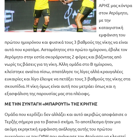
ΑΡΗΣ μας κόντρα
στον Ατρόμητο,
με την
καταιγιστική
εμφάνιση του
πρώτου ημιχρόνου και φυσικά τους 3 βαθμούς της νίκης να είναι
αυτά που κρατάμε. Ασταμάτητος στο πρώτο ημίχρονο, έβαλε τον
Ατρόμητο στην εστία σκοράροντας 2 φόρες και βάζοντας από
νωρίς τις βάσεις για τη νίκη. Άλλη ομάδα στο Β ημίχρονο,
κλείστηκε αναίτια πίσω, σπατάλησε τις λίγες αλλά κραυγαλέες
ευκαιρίες και λίγο έλειψε να πετάξει τους 3 βαθμούς της νίκης στα
σκουπίδια. Η νίκη όμως είναι αυτή που μετράει όπως και η
εξασφάλιση της παρουσίας μας στα πλέιοφς.
ΜΕ ΤΗΝ ΣΥΝΤΑΓΗ «ΜΠΑΡΟΥΤΙ» ΤΗΣ ΚΡΗΤΗΣ
Ομάδα που κερδίζει δεν αλλάζει και αυτό ακριβώς αποφάσισε ο
Τερζής σήμερα για το βασικό σχήμα. Το αποτέλεσμα ήταν μια
ακόμη εκρηκτική εμφάνιση ανάλογης αυτής του πρώτου
ημιχρόνου με τον ΟΦΗ που ανάγκασε τον Ατρόμητο να κλειστεί