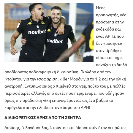
Νέος
προπονητής, νέα
πρόσωπα στην
ενδεκάδα και
ένας ΑΡΗΣ που
δεν «μάσησε»
όταν βρέθηκε
πίσω και πήρε
πανάξια το διπλό
αποδίδοντας ποδοσφαιρική δικαιοσύνη! Γκολάρα από τον
Ντούντου για την ισοφάριση, killer Μορόν για το 1-2 και την ολική
ανατροπή. Εντυπωσιακός ο Χιμένεθ στο ντεμπούτο του με πολλές
περισσότερες αλλαγές από αυτές που περιμέναμε, που οδήγησαν
όμως την ομάδα στη νίκη επαναφέροντας ως ένα βαθμό τα
χαμόγελα και την ελπίδα στον κόσμο του ΑΡΗ!
ΔΙΑΦΟΡΕΤΙΚΟΣ ΑΡΗΣ ΑΠΟ ΤΗ ΣΕΝΤΡΑ
Διούδης, Γαλανόπουλος, Ντούντου και Μορουτσάν ήταν οι πρώτες