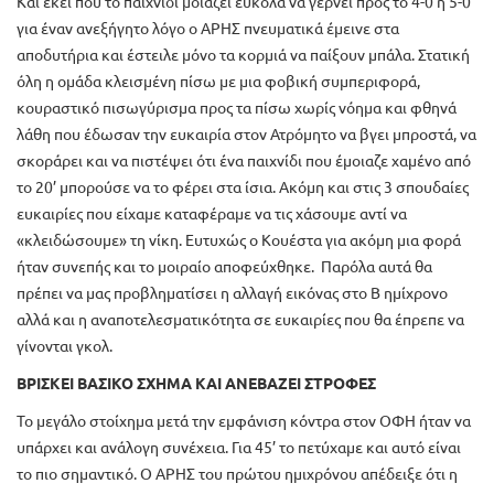
Και εκεί που το παιχνίδι μοιάζει εύκολα να γέρνει προς το 4-0 ή 5-0
για έναν ανεξήγητο λόγο ο ΑΡΗΣ πνευματικά έμεινε στα
αποδυτήρια και έστειλε μόνο τα κορμιά να παίξουν μπάλα. Στατική
όλη η ομάδα κλεισμένη πίσω με μια φοβική συμπεριφορά,
κουραστικό πισωγύρισμα προς τα πίσω χωρίς νόημα και φθηνά
λάθη που έδωσαν την ευκαιρία στον Ατρόμητο να βγει μπροστά, να
σκοράρει και να πιστέψει ότι ένα παιχνίδι που έμοιαζε χαμένο από
το 20’ μπορούσε να το φέρει στα ίσια. Ακόμη και στις 3 σπουδαίες
ευκαιρίες που είχαμε καταφέραμε να τις χάσουμε αντί να
«κλειδώσουμε» τη νίκη. Ευτυχώς ο Κουέστα για ακόμη μια φορά
ήταν συνεπής και το μοιραίο αποφεύχθηκε. Παρόλα αυτά θα
πρέπει να μας προβληματίσει η αλλαγή εικόνας στο Β ημίχρονο
αλλά και η αναποτελεσματικότητα σε ευκαιρίες που θα έπρεπε να
γίνονται γκολ.
ΒΡΙΣΚΕΙ ΒΑΣΙΚΟ ΣΧΗΜΑ ΚΑΙ ΑΝΕΒΑΖΕΙ ΣΤΡΟΦΕΣ
Το μεγάλο στοίχημα μετά την εμφάνιση κόντρα στον ΟΦΗ ήταν να
υπάρχει και ανάλογη συνέχεια. Για 45’ το πετύχαμε και αυτό είναι
το πιο σημαντικό. Ο ΑΡΗΣ του πρώτου ημιχρόνου απέδειξε ότι η