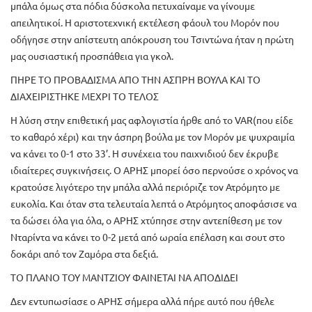
μπάλα όμως στα πόδια δύσκολα πετυχαίναμε να γίνουμε
απειλητικοί. Η αριστοτεχνική εκτέλεση φάουλ του Μορόν που
οδήγησε στην απίστευτη απόκρουση του Τσιντώνα ήταν η πρώτη
μας ουσιαστική προσπάθεια για γκολ.
ΠΗΡΕ ΤΟ ΠΡΟΒΑΔΙΣΜΑ ΑΠΟ ΤΗΝ ΑΣΠΡΗ ΒΟΥΛΑ ΚΑΙ ΤΟ
ΔΙΑΧΕΙΡΙΣΤΗΚΕ ΜΕΧΡΙ ΤΟ ΤΕΛΟΣ
Η λύση στην επιθετική μας αφλογιστία ήρθε από το VAR(που είδε
το καθαρό χέρι) και την άσπρη βούλα με τον Μορόν με ψυχραιμία
να κάνει το 0-1 στο 33’. Η συνέχεια του παιχνιδιού δεν έκρυβε
ιδιαίτερες συγκινήσεις. Ο ΑΡΗΣ μπορεί όσο περνούσε ο χρόνος να
κρατούσε λιγότερο την μπάλα αλλά περιόριζε τον Ατρόμητο με
ευκολία. Και όταν στα τελευταία λεπτά ο Ατρόμητος αποφάσισε να
τα δώσει όλα για όλα, ο ΑΡΗΣ χτύπησε στην αντεπίθεση με τον
Νταρίντα να κάνει το 0-2 μετά από ωραία επέλαση και σουτ στο
δοκάρι από τον Ζαμόρα στα δεξιά.
ΤΟ ΠΛΑΝΟ ΤΟΥ ΜΑΝΤΖΙΟΥ ΦΑΙΝΕΤΑΙ ΝΑ ΑΠΟΔΙΔΕΙ
Δεν εντυπωσίασε ο ΑΡΗΣ σήμερα αλλά πήρε αυτό που ήθελε