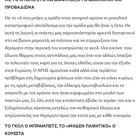
ΠΡΟΒΑΔΙΣΜΑ
Με το +6 που μπήκε η ομάδα στον αποψινό αγώνα το μοναδικό
καταστροφικό αποτέλεσμα για την ομάδα μας θα ήταν η ήττα. Με
αυτή τη λογική οι παίκτες μας παρουσιάστηκαν αρκετά διστακτικοί
στο να βγουν μπροστά, να πιέσουν και να στριμώξουν τον
Ατρόμητο στην περιοχή του κυνηγώντας το γκολ. Μια εικόνα που
έδωσε θάρρος στους αντιπάλους μας που έτσι και αλλιώς έπαιζαν
το τελευταίο τους χαρτί για τις όποιες ελπίδες είχαν για την έξοδο
στην Ευρώπη. Ο ΑΡΗΣ αμυνόταν καλά αλλά είχε τεράστιο
πρόβλημα στη δημιουργία φάσεων κάτι που είχε να κάνει κυρίως
με τις αργές μεταβιβάσεις, την έλλειψη πρωτοβουλιών και το
«παιχνίδι με τον χρόνο» που ήταν καρφωμένο στο μυαλό των
παικτών μας. Σε όλη αυτή την κατάσταση έβαλε το χεράκι του και ο
Σιδηρόπουλος χάνοντας εντελώς τον πειθαρχικό έλεγχο και
σπρώχνοντας τον Ατρόμητο προς την εστία μας με κάθε ευκαιρία.
ΤΟ ΓΚΟΛ Ο ΜΠΡΑΜΠΕΤΣ, ΤΟ «ΜΗΔΕΝ ΠΑΘΗΤΙΚΟ» Ο
ΚΟΥΕΣΤΑ