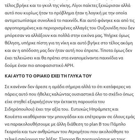
τέλος βρήκε και το γκολ της νίκης. Λίγοι παίκτες ξεχώρισαν αλλά
αυτό που κυρίως ήταν το πρόβλημα ήταν η λογική με την οποία
αντιμετωπίσαμε συνολικά το παιχνίδι. Και αυτό φάνηκε και από τις
αργοπορημένες και περιορισμένες αλλαγές του Ουζουνίδη που δεν
μπόρεσαν να αλλάξουν και πολλά στην εικόνα μας. Υπήρχε όμως
θέληση, υπήρχε πίστη για τη νίκη και αυτό βγήκε στο τέλος ακόμη
και αν η απόδοση μας δεν ήταν αυτή που έπρεπε. Τίποτα όμως δεν
έχει τελειώσει και θα πρέπει στα εναπομείναντα παιχνίδια να
δούμε έναν πιο αποφασιστικό ΑΡΗ.
ΚΑΙ ΑΥΤΟ ΤΟ ΟΡΙΑΚΟ ΕΧΕΙ ΤΗ ΓΛΥΚΑ ΤΟΥ
Σε κανέναν δεν άρεσε η ομάδα σήμερα αλλά το ότι κατάφερες να
πάρεις αυτό που ήθελες χαλώντας ουσιαστικά όλο το σχέδιο όπως
είχε στηθεί εξαρχής(συν την έκτακτη παρουσία του
Σιδηρόπουλου) έχει την αξία του. Ευτυχώς Μπράμπετς και
Κουέστα «καθάρισαν την μπουγάδα» και επέτρεψαν σε όλους εμάς
να παρακολουθήσουμε με άλλη διάθεση το plan B του Πάμπλο
Γκαρσία και των ανθρώπων του Ατρομήτου που ακολούθησε το
τελικό σφύριγμα της λήξης. Σίγουρα θα προτιμούσαμε να τους