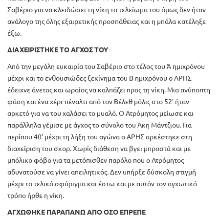
Σαβέριο για να κλειδώσει τη νίκη το τελείωμα του όμως δεν ήταν
ανάλογο της όλης εξαιρετικής προσπάθειας και η μπάλα κατέληξε
έξω.
ΔΙΑΧΕΙΡΙΣΤΗΚΕ ΤΟ ΑΓΧΟΣ ΤΟΥ
Από την μεγάλη ευκαιρία του Σαβέριο στο τέλος του Ά ημιχρόνου
μέχρι και το ενθουσιώδες ξεκίνημα του Β ημιχρόνου ο ΑΡΗΣ
έδειχνε άνετος και ωραίος να καλπάζει προς τη νίκη. Μια ανύποπτη
φάση και ένα χέρι-πέναλτι από τον Βέλεθ μόλις στο 52’ ήταν
αρκετό για να του χαλάσει το μυαλό. Ο Ατρόμητος μείωσε και
παράλληλα γέμισε με άγχος το σύνολο του Άκη Μάντζιου. Για
περίπου 40’ μέχρι τη λήξη του αγώνα ο ΑΡΗΣ αρκέστηκε στη
διαχείριση του σκορ. Χωρίς διάθεση να βγει μπροστά και με
μπόλικο φόβο για τα μετόπισθεν παρόλο που ο Ατρόμητος
αδυνατούσε να γίνει απειλητικός. Δεν υπήρξε δύσκολη στιγμή
μέχρι το τελικό σφύριγμα και έστω και με αυτόν τον αγχωτικό
τρόπο ήρθε η νίκη.
ΑΓΧΩΘΗΚΕ ΠΑΡΑΠΑΝΩ ΑΠΟ ΟΣΟ ΕΠΡΕΠΕ