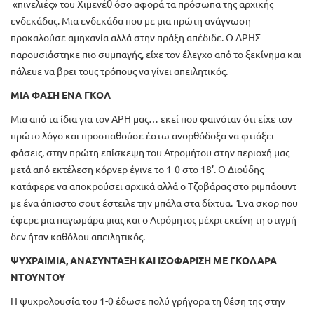
«πινελιές» του Χιμενέθ όσο αφορά τα πρόσωπα της αρχικής
ενδεκάδας. Μια ενδεκάδα που με μια πρώτη ανάγνωση
προκαλούσε αμηχανία αλλά στην πράξη απέδιδε. Ο ΑΡΗΣ
παρουσιάστηκε πιο συμπαγής, είχε τον έλεγχο από το ξεκίνημα και
πάλευε να βρει τους τρόπους να γίνει απειλητικός.
ΜΙΑ ΦΑΣΗ ΕΝΑ ΓΚΟΛ
Μια από τα ίδια για τον ΑΡΗ μας… εκεί που φαινόταν ότι είχε τον
πρώτο λόγο και προσπαθούσε έστω ανορθόδοξα να φτιάξει
φάσεις, στην πρώτη επίσκεψη του Ατρομήτου στην περιοχή μας
μετά από εκτέλεση κόρνερ έγινε το 1-0 στο 18’. Ο Διούδης
κατάφερε να αποκρούσει αρχικά αλλά ο Τζοβάρας στο ριμπάουντ
με ένα άπιαστο σουτ έστειλε την μπάλα στα δίχτυα. Ένα σκορ που
έφερε μια παγωμάρα μιας και ο Ατρόμητος μέχρι εκείνη τη στιγμή
δεν ήταν καθόλου απειλητικός.
ΨΥΧΡΑΙΜΙΑ, ΑΝΑΣΥΝΤΑΞΗ ΚΑΙ ΙΣΟΦΑΡΙΣΗ ΜΕ ΓΚΟΛΑΡΑ
ΝΤΟΥΝΤΟΥ
Η ψυχρολουσία του 1-0 έδωσε πολύ γρήγορα τη θέση της στην