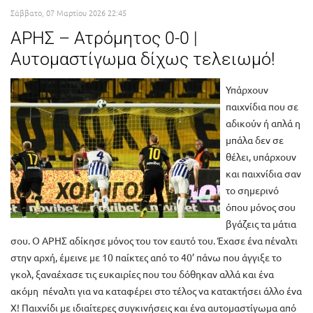
Σάββατο, 07 Μαρτίου 2026 22:45
ΑΡΗΣ – Ατρόμητος 0-0 |
Αυτομαστίγωμα δίχως τελειωμό!
Υπάρχουν
παιχνίδια που σε
αδικούν ή απλά η
μπάλα δεν σε
θέλει, υπάρχουν
και παιχνίδια σαν
το σημερινό
όπου μόνος σου
βγάζεις τα μάτια
σου. Ο ΑΡΗΣ αδίκησε μόνος του τον εαυτό του. Έχασε ένα πέναλτι
στην αρχή, έμεινε με 10 παίκτες από το 40’ πάνω που άγγιξε το
γκολ, ξαναέχασε τις ευκαιρίες που του δόθηκαν αλλά και ένα
ακόμη πέναλτι για να καταφέρει στο τέλος να κατακτήσει άλλο ένα
Χ! Παιχνίδι με ιδιαίτερες συγκινήσεις και ένα αυτομαστίγωμα από