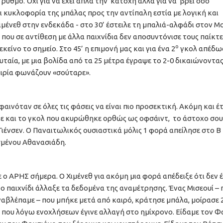
 ρυθμό. Όχι για να έχει απλά την κατοχή αλλά για να βρει όσο
 κυκλοφορία της μπάλας προς την αντίπαλη εστία με λογική και
ιμένεθ στην ενδεκάδα - στο 30’ έστειλε τη μπαλιά-αλφάδι στον Μ
λ που σε αντίθεση με άλλα παιχνίδια δεν αποσυντόνισε τους παίκτε
ο
ίνο το σημείο. Στο 45’ η επιμονή μας και για ένα 2
γκολ απέδω
ευταία, με μια βολίδα από τα 25 μέτρα έγραψε το 2-0 δικαιώνοντα
αιρία φωνάζουν «σούταρε».
αινόταν σε όλες τις φάσεις να είναι πιο προσεκτική. Ακόμη και έτ
έρε και το γκολ που ακυρώθηκε ορθώς ως οφσάιντ, το άστοχο σου
Γιένσεν. Ο Παναιτωλικός ουσιαστικά μόλις 1 φορά απείλησε στο Β
σμένου Αθανασιάδη.
ο ΑΡΗΣ σήμερα. Ο Χιμένεθ για ακόμη μια φορά απέδειξε ότι δεν έ
ο παιχνίδι άλλαξε τα δεδομένα της αναμέτρησης. Ένας Μισεουί – 
ξαναβλέπαμε – που μπήκε μετά από καιρό, κράτησε μπάλα, μοίρασε 
 που λόγω ενοχλήσεων έγινε αλλαγή στο ημίχρονο. Είδαμε τον 