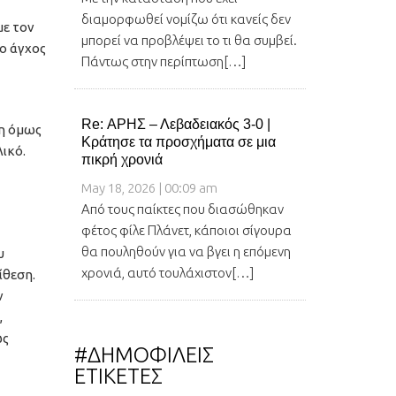
διαμορφωθεί νομίζω ότι κανείς δεν
με τον
μπορεί να προβλέψει το τι θα συμβεί.
το άγχος
Πάντως στην περίπτωση[…]
Re: ΑΡΗΣ – Λεβαδειακός 3-0 |
χη όμως
Κράτησε τα προσχήματα σε μια
ικό.
πικρή χρονιά
May 18, 2026 | 00:09 am
Από τους παίκτες που διασώθηκαν
φέτος φίλε Πλάνετ, κάποιοι σίγουρα
θα πουληθούν για να βγει η επόμενη
υ
χρονιά, αυτό τουλάχιστον[…]
ίθεση.
ν
,
ώς
#ΔΗΜΟΦΙΛΕΙΣ
ΕΤΙΚΕΤΕΣ