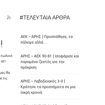
#ΤΕΛΕΥΤΑΙΑ ΑΡΘΡΑ
ΑΕΚ – ΑΡΗΣ | Προσπάθησε, το
!
πάλεψε αλλά…
αιτωλικό
ΑΡΗΣ – ΑΕΚ 90-81 | Ισοφάρισε και
45’!
παραμένει ζεστός για την
πρόκριση
μας θα
ε τις
ΑΡΗΣ – Λεβαδειακός 3-0 |
Κράτησε τα προσχήματα σε μια
πικρή χρονιά