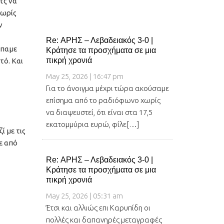
τς να
χωρίς
ν
Re: ΑΡΗΣ – Λεβαδειακός 3-0 |
έπαμε
Κράτησε τα προσχήματα σε μια
πικρή χρονιά
τό. Και
May 25, 2026 | 16:47 pm
Για το άνοιγμα μέχρι τώρα ακούσαμε
επίσημα από το ραδιόφωνο χωρίς
να διαψευστεί, ότι είναι στα 17,5
εκατομμύρια ευρώ, φίλε[…]
ί με τις
ε από
Re: ΑΡΗΣ – Λεβαδειακός 3-0 |
Κράτησε τα προσχήματα σε μια
πικρή χρονιά
May 25, 2026 | 05:31 am
Έτσι και αλλιώς επι Καρυπίδη οι
πολλές και δαπανηρές μεταγραφές