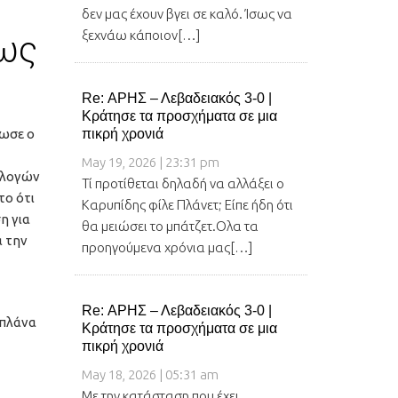
δεν μας έχουν βγει σε καλό. Ίσως να
ξεχνάω κάποιον[…]
τως
Re: ΑΡΗΣ – Λεβαδειακός 3-0 |
Κράτησε τα προσχήματα σε μια
δωσε ο
πικρή χρονιά
May 19, 2026 | 23:31 pm
πιλογών
Τί προτίθεται δηλαδή να αλλάξει ο
το ότι
Καρυπίδης φίλε Πλάνετ; Είπε ήδη ότι
η για
θα μειώσει το μπάτζετ.Ολα τα
ά την
προηγούμενα χρόνια μας[…]
Re: ΑΡΗΣ – Λεβαδειακός 3-0 |
 πλάνα
Κράτησε τα προσχήματα σε μια
πικρή χρονιά
May 18, 2026 | 05:31 am
Με την κατάσταση που έχει