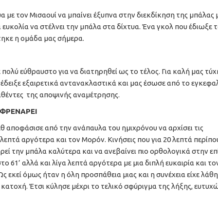
α με τον Μισαουί να μπαίνει έξυπνα στην διεκδίκηση της μπάλας 
α ευκολία να στέλνει την μπάλα στα δίχτυα. Ένα γκολ που έδιωξε 
τηκε η ομάδα μας σήμερα.
 πολύ εύθραυστο για να διατηρηθεί ως το τέλος. Για καλή μας τύ
έδειξε εξαιρετικά αντανακλαστικά και μας έσωσε από το εγκεφαλ
ριθέντες της αποψινής αναμέτρησης.
 ΦΡΕΝΑΡΕΙ
θ αποφάσισε από την ανάπαυλα του ημιχρόνου να αρχίσει τις
λεπτά αργότερα και τον Μορόν. Κινήσεις που για 20 λεπτά περίπο
εί την μπάλα καλύτερα και να ανεβαίνει πιο ορθολογικά στην επ
στο 61’ αλλά και λίγα λεπτά αργότερα με μια διπλή ευκαιρία και το
ς εκεί όμως ήταν η όλη προσπάθεια μιας και η συνέχεια είχε λάθη
κατοχή. Έτσι κύλησε μέχρι το τελικό σφύριγμα της λήξης, ευτυχ