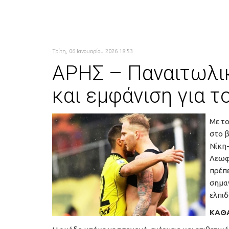
Τρίτη, 06 Ιανουαρίου 2026 18:53
ΑΡΗΣ – Παναιτωλικό
και εμφάνιση για το
Με το
στο β
Νίκη-
Λεωφό
πρέπε
σημα
ελπιδ
ΚΑΘ