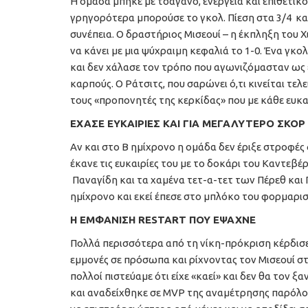
Η ομάδα μπήκε με τσαγανό, ενέργεια και επιθετικό
γρηγορότερα μπορούσε το γκολ. Πίεση στα 3/4 και
συνέπεια. Ο δραστήριος Μισεουί – η έκπληξη του Χ
να κάνει με μια ψύχραιμη κεφαλιά το 1-0. Ένα γκο
και δεν χάλασε τον τρόπο που αγωνιζόμασταν ως εκε
καρπούς. Ο Ράτσιτς, που σαρώνει ό,τι κινείται τελ
τους «προπονητές της κερκίδας» που με κάθε ευκ
ΕΧΑΣΕ ΕΥΚΑΙΡΙΕΣ ΚΑΙ ΓΙΑ ΜΕΓΑΛΥΤΕΡΟ ΣΚΟΡ
Αν και στο Β ημίχρονο η ομάδα δεν έριξε στροφές φ
έκανε τις ευκαιρίες του με το δοκάρι του Καντεβ
Παναγίδη και τα χαμένα τετ-α-τετ των Πέρεθ και 
ημίχρονο και εκεί έπεσε στο μπλόκο του φορμαρι
Η ΕΜΦΑΝΙΣΗ RESTART ΠΟΥ ΕΨΑΧΝΕ
Πολλά περισσότερα από τη νίκη-πρόκριση κέρδισε 
εμμονές σε πρόσωπα και ρίχνοντας τον Μισεουί στ
πολλοί πιστεύαμε ότι είχε «καεί» και δεν θα τον 
και αναδείχθηκε σε MVP της αναμέτρησης παρόλο