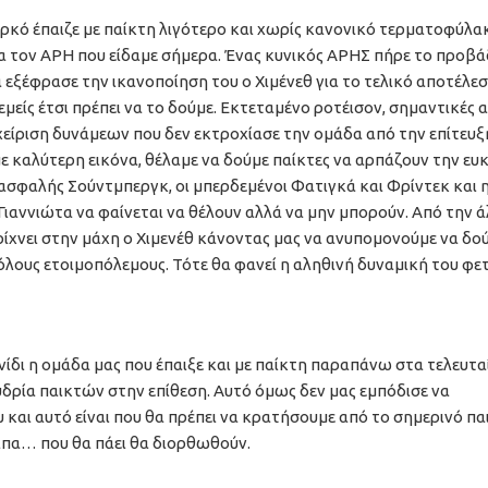
αρκό έπαιζε με παίκτη λιγότερο και χωρίς κανονικό τερματοφύλα
για τον ΑΡΗ που είδαμε σήμερα. Ένας κυνικός ΑΡΗΣ πήρε το προβ
 εξέφρασε την ικανοποίηση του ο Χιμένεθ για το τελικό αποτέλε
είς έτσι πρέπει να το δούμε. Εκτεταμένο ροτέισον, σημαντικές 
αχείριση δυνάμεων που δεν εκτροχίασε την ομάδα από την επίτευξ
ε καλύτερη εικόνα, θέλαμε να δούμε παίκτες να αρπάζουν την ευκ
ανασφαλής Σούντμπεργκ, οι μπερδεμένοι Φατιγκά και Φρίντεκ και 
 Γιαννιώτα να φαίνεται να θέλουν αλλά να μην μπορούν. Από την 
 ρίχνει στην μάχη ο Χιμενέθ κάνοντας μας να ανυπομονούμε να δο
 όλους ετοιμοπόλεμους. Τότε θα φανεί η αληθινή δυναμική του φε
ίδι η ομάδα μας που έπαιξε και με παίκτη παραπάνω στα τελευταί
υδρία παικτών στην επίθεση. Αυτό όμως δεν μας εμπόδισε να
 και αυτό είναι που θα πρέπει να κρατήσουμε από το σημερινό παι
οιπα… που θα πάει θα διορθωθούν.