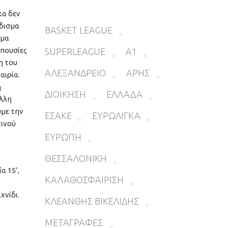
κα δεν
άδισμα
BASKET LEAGUE
σμα
απουσίες
SUPERLEAGUE
Α1
η του
ΑΛΕΞΑΝΔΡΕΙΟ
ΑΡΗΣ
αιρία.
η
ΔΙΟΙΚΗΣΗ
ΕΛΛΑΔΑ
άλλη
ύμε την
ΕΣΑΚΕ
ΕΥΡΩΛΙΓΚΑ
τινού
ΕΥΡΩΠΗ
ΘΕΣΣΑΛΟΝΙΚΗ
α 15’,
ΚΑΛΑΘΟΣΦΑΙΡΙΣΗ
χνίδι.
ΚΛΕΑΝΘΗΣ ΒΙΚΕΛΙΔΗΣ
ΜΕΤΑΓΡΑΦΕΣ