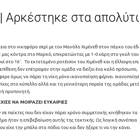
 | Αρκέστηκε στα απολύ
εια στο νικηφόρο σερί με τον Μανόλο Χιμένεθ στον πάγκο του έ
μας κόντρα στο Μαρκό, επικρατώντας με 1-0 χάρη στο γκολ του
υί στο 16΄. Το εκτεταμένο ροτέισον του Χιμένεθ και η έλλειψη ε
επίθεση δεν επέτρεψαν στην ομάδα να δείξει ένα καλό πρόσωπο, 
ερε όμως να πάρει τη νίκη μόνο ικανοποίηση φέρνει. Ικανοποίησ
 νίκες στο κύπελλο αλλά και τη γενικότερη πορεία της ομάδας μετ
γή προπονητή.
ΧΙΣΕ ΝΑ ΜΟΙΡΑΖΕΙ ΕΥΚΑΙΡΙΕΣ
ν σε παίκτες που δεν είχαν πάρει χρόνο συμμετοχής κινήθηκαν τα
ήμα ήταν η επιβεβαίωση αυτής της τακτικής. Ως λογική συνέπεια
 είχε την μπάλα στα πόδια του και δεν ήξερε τι να την κάνει.