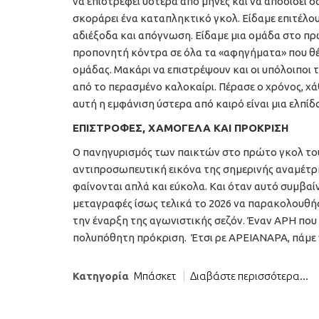
να επιστρέφει ύστερα από μήνες και να αποδίδει 
σκοράρει ένα καταπληκτικό γκολ. Είδαμε επιτέλους 
αδιέξοδα και απόγνωση. Είδαμε μια ομάδα στο πρώ
προπονητή κόντρα σε όλα τα «αφηγήματα» που θέ
ομάδας. Μακάρι να επιστρέψουν και οι υπόλοιποι 
από το περασμένο καλοκαίρι. Πέρασε ο χρόνος, χά
αυτή η εμφάνιση ύστερα από καιρό είναι μια ελπίδα
ΕΠΙΣΤΡΟΦΕΣ, ΧΑΜΟΓΕΛΑ ΚΑΙ ΠΡΟΚΡΙΣΗ
Ο πανηγυρισμός των παικτών στο πρώτο γκολ του 
αντιπροσωπευτική εικόνα της σημερινής αναμέτρησ
φαίνονται απλά και εύκολα. Και όταν αυτό συμβαίνε
μεταγραφές ίσως τελικά το 2026 να παρακολουθή
την έναρξη της αγωνιστικής σεζόν. Έναν ΑΡΗ που 
πολυπόθητη πρόκριση. Έτσι ρε ΑΡΕΙΑΝΑΡΑ, πάμε 
Κατηγορία
Μπάσκετ
Διαβάστε περισσότερα...