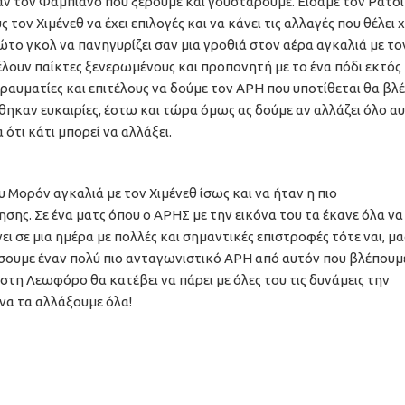
σαν τον Φαμπιάνο που ξέρουμε και γουστάρουμε. Είδαμε τον Ράτσι
τον Χιμένεθ να έχει επιλογές και να κάνει τις αλλαγές που θέλει 
το γκολ να πανηγυρίζει σαν μια γροθιά στον αέρα αγκαλιά με το
λουν παίκτες ξενερωμένους και προπονητή με το ένα πόδι εκτός
τραυματίες και επιτέλους να δούμε τον ΑΡΗ που υποτίθεται θα βλ
θηκαν ευκαιρίες, έστω και τώρα όμως ας δούμε αν αλλάζει όλο αυ
 ότι κάτι μπορεί να αλλάξει.
Μορόν αγκαλιά με τον Χιμένεθ ίσως και να ήταν η πιο
ης. Σε ένα ματς όπου ο ΑΡΗΣ με την εικόνα του τα έκανε όλα να
ι σε μια ημέρα με πολλές και σημαντικές επιστροφές τότε ναι, μαζ
σουμε έναν πολύ πιο ανταγωνιστικό ΑΡΗ από αυτόν που βλέπουμ
στη Λεωφόρο θα κατέβει να πάρει με όλες του τις δυνάμεις την
να τα αλλάξουμε όλα!