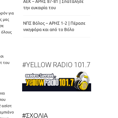
ΑΕΚ – ΑΡΗΣ 87-81 | Σπατάλησε
την ευκαιρία του
ορόν για
ς μας
ΝΠΣ Βόλος – ΑΡΗΣ 1-2 | Πέρασε
σε
νικηφόρα και από το Βόλο
ς όλους
σι
τ του
#YELLOW RADIO 101.7
χει
που
2 ασίστ
Φαμπιάνο
#ΣΧΟΛΙΑ