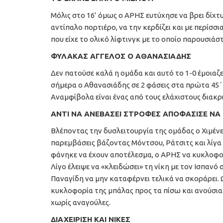
Μόλις στο 16’ όμως ο ΑΡΗΣ ευτύχησε να βρει δίχτυ
αντίπαλο πορτιέρο, να την κερδίζει και με περίσσι
που είχε το ολικό λίφτινγκ με το οποίο παρουσιάσ
ΦΥΛΑΚΑΣ ΑΓΓΕΛΟΣ Ο ΑΘΑΝΑΣΙΑΔΗΣ
Δεν πατούσε καλά η ομάδα και αυτό το 1-0 έμοιαζε
σήμερα ο Αθανασιάδης σε 2 φάσεις στα πρώτα 45΄ 
Αναμφίβολα είναι ένας από τους ελάχιστους διακ
ΑΝΤΙ ΝΑ ΑΝΕΒΑΣΕΙ ΣΤΡΟΦΕΣ ΑΠΟΦΑΣΙΣΕ ΝΑ
Βλέποντας την δυσλειτουργία της ομάδας ο Χιμένε
παρεμβάσεις βάζοντας Μόντσου, Ράτσιτς και λίγα 
φάνηκε να έχουν αποτέλεσμα, ο ΑΡΗΣ να κυκλοφορ
Λίγο έλειψε να «κλειδώσει» τη νίκη με τον Ισπανό 
Παναγίδη να μην καταφέρνει τελικά να σκοράρει. Ω
κυκλοφορία της μπάλας προς τα πίσω και ανούσια 
χωρίς αναγούλες.
ΔΙΑΧΕΙΡΙΣΗ ΚΑΙ ΝΙΚΕΣ