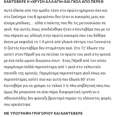
ΚΑΝΤΕΒΕΡΕ Η «ΧΡΥΣΗ ΑΛΛΑΓΗ» ΚΑΙ ΓΚΟΛ ΑΠΟ ΠΕΡΕΘ
Αυτό έλειπε από την ομάδα τόσο στο πρώτο ημίχρονο όσο και
στο ξεκίνημα του Β ημιχρόνου δεν ήταν οι ευκαιρίες μιας και
είχαμε μπόλικες… αλλά ο παίκτης που θα τις μετουσιώσει σε
γκολ. Και αυτός όπως αποδείχθηκε ήταν ο Καντεβέρε που με το
που πέρασε ως αλλαγή στην πρώτη ευκαιρία που του δόθηκε
έκανε με κεφαλιά το 1-0 μετά από γλυκιά σέντρα του Γιαννιώτα.
Ο ζεστός Καντεβέρε δεν σταμάτησε εκεί. Στο 72’ έδωσε την
ασίστ στον Πέρεθ για να πετύχει το πρώτο του γκολ στη χρονιά
με ένα πολύ ωραίο διαγώνιο σουτ. Ένας Πέρεθ από τον οποίο
περιμέναμε πολλά περισσότερα από 1 γκολ στο τελευταίο
παιχνίδι της χρονιάς. Περιμέναμε περισσότερα γκολ όπως και
περισσότερες ασίστ σαν και αυτή που έδωσε 80’ στον
Καντεβέρε για να γράψει το τελικό 3-0. Μια επιβλητική νίκη που
όμως θα μπορούσε να είχε πάρει διαφορετική τροπή αν ο
Αθανασιάδης δεν φώναζε βροντερό παρών τις ελάχιστες φορές
που χρειάστηκε.
ΜΕ ΥΠΟΓΡΑΦΗ ΓΡΗΓΟΡΙΟΥ ΚΑΙ ΚΑΝΤΕΒΕΡΕ