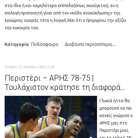
στα ίδια ή και χαμηλότερα επίπεδα(όπως ακούγεται), αν η
επιλογή προπονητή γίνει από τον «κάδο ανακύκλωσης» της
εγχώριας αγοράς τότε η λογική λέει ότι ο Γρηγορίου την αξίζει
την ευκαιρία του.
Κατηγορία
Ποδόσφαιρο
Διαβάστε περισσότερα...
Τετάρτη, 22 Απριλίου 2026 22:04
Περιστέρι – ΑΡΗΣ 78-75 |
Τουλάχιστον κράτησε τη διαφορά…
Γλυκιά ήττα θα
μπορούσε να πει
κανείς γνώρισε ο
ΑΡΗΣ μας στο
Περιστέρι μιας
και το τελικό 78-