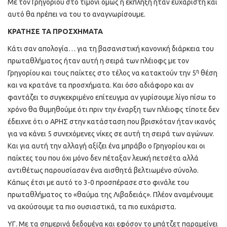
Με τον Γρηγορίου στο τιμόνι όμως η έκπληξη ήταν ευχάριστη και
αυτό θα πρέπει να του το αναγνωρίσουμε.
ΚΡΑΤΗΣΕ ΤΑ ΠΡΟΣΧΗΜΑΤΑ
Κάτι σαν απολογία… για τη βασανιστική κανονική διάρκεια του
πρωταθλήματος ήταν αυτή η σειρά των πλέιοφς με τον
η
Γρηγορίου και τους παίκτες στο τέλος να κατακτούν την 5
θέση
και να κρατάνε τα προσχήματα. Και όσο αδιάφορο και αν
φαντάζει το συγκεκριμένο επίτευγμα αν γυρίσουμε λίγο πίσω το
χρόνο θα θυμηθούμε ότι πριν την έναρξη των πλέιοφς τίποτε δεν
έδειχνε ότι ο ΑΡΗΣ στην κατάσταση που βρισκόταν ήταν ικανός
για να κάνει 5 συνεχόμενες νίκες σε αυτή τη σειρά των αγώνων.
Και για αυτή την αλλαγή αξίζει ένα μπράβο ο Γρηγορίου και οι
παίκτες του που όχι μόνο δεν πέταξαν λευκή πετσέτα αλλά
αντιθέτως παρουσίασαν ένα αισθητά βελτιωμένο σύνολο.
Κάπως έτσι με αυτό το 3-0 προσπέρασε στο φινάλε του
πρωταθλήματος το «θαύμα της Λιβαδειάς». Πλέον αναμένουμε
να ακούσουμε τα πιο ουσιαστικά, τα πιο ευχάριστα.
ΥΓ. Με τα σημερινά δεδομένα και εφόσον το μπάτζετ παραμείνει