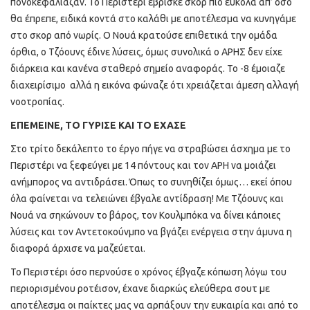
πονοκεφάλιαζαν. Το Περιστέρι έβρισκε σκορ πιο εύκολα απ’ όσο
θα έπρεπε, ειδικά κοντά στο καλάθι με αποτέλεσμα να κυνηγάμε
στο σκορ από νωρίς. Ο Νουά κρατούσε επιθετικά την ομάδα
όρθια, ο Τζόουνς έδινε λύσεις, όμως συνολικά ο ΑΡΗΣ δεν είχε
διάρκεια και κανένα σταθερό σημείο αναφοράς. Το -8 έμοιαζε
διαχειρίσιμο αλλά η εικόνα φώναζε ότι χρειάζεται άμεση αλλαγή
νοοτροπίας.
ΕΠΕΜΕΙΝΕ, ΤΟ ΓΥΡΙΣΕ ΚΑΙ ΤΟ ΕΧΑΣΕ
Στο τρίτο δεκάλεπτο το έργο πήγε να στραβώσει άσχημα με το
Περιστέρι να ξεφεύγει με 14 πόντους και τον ΑΡΗ να μοιάζει
ανήμπορος να αντιδράσει. Όπως το συνηθίζει όμως… εκεί όπου
όλα φαίνεται να τελειώνει έβγαλε αντίδραση! Με Τζόουνς και
Νουά να σηκώνουν το βάρος, τον Κουλμπόκα να δίνει κάποιες
λύσεις και τον Αντετοκούνμπο να βγάζει ενέργεια στην άμυνα η
διαφορά άρχισε να μαζεύεται.
Το Περιστέρι όσο περνούσε ο χρόνος έβγαζε κόπωση λόγω του
περιορισμένου ροτέισον, έχανε διαρκώς ελεύθερα σουτ με
αποτέλεσμα οι παίκτες μας να αρπάξουν την ευκαιρία και από το