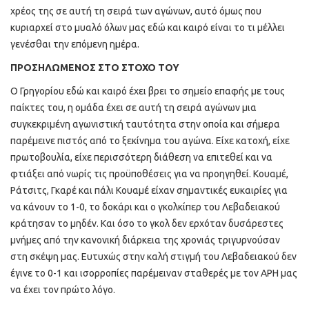
χρέος της σε αυτή τη σειρά των αγώνων, αυτό όμως που
κυριαρχεί στο μυαλό όλων μας εδώ και καιρό είναι το τι μέλλει
γενέσθαι την επόμενη ημέρα.
ΠΡΟΣΗΛΩΜΕΝΟΣ ΣΤΟ ΣΤΟΧΟ ΤΟΥ
Ο Γρηγορίου εδώ και καιρό έχει βρει το σημείο επαφής με τους
παίκτες του, η ομάδα έχει σε αυτή τη σειρά αγώνων μια
συγκεκριμένη αγωνιστική ταυτότητα στην οποία και σήμερα
παρέμεινε πιστός από το ξεκίνημα του αγώνα. Είχε κατοχή, είχε
πρωτοβουλία, είχε περισσότερη διάθεση να επιτεθεί και να
φτιάξει από νωρίς τις προϋποθέσεις για να προηγηθεί. Κουαμέ,
Ράτσιτς, Γκαρέ και πάλι Κουαμέ είχαν σημαντικές ευκαιρίες για
να κάνουν το 1-0, το δοκάρι και ο γκολκίπερ του Λεβαδειακού
κράτησαν το μηδέν. Και όσο το γκολ δεν ερχόταν δυσάρεστες
μνήμες από την κανονική διάρκεια της χρονιάς τριγυρνούσαν
στη σκέψη μας. Ευτυχώς στην καλή στιγμή του Λεβαδειακού δεν
έγινε το 0-1 και ισορροπίες παρέμειναν σταθερές με τον ΑΡΗ μας
να έχει τον πρώτο λόγο.