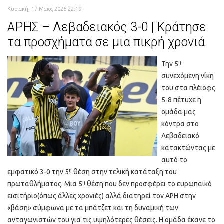
Κυριακή, 17 Μαϊος 2026 22:19
ΑΡΗΣ – Λεβαδειακός 3-0 | Κράτησε
τα προσχήματα σε μια πικρή χρονιά
η
Την 5
συνεχόμενη νίκη
του στα πλέιοφς
5-8 πέτυχε η
ομάδα μας
κόντρα στο
Λεβαδειακό
κατακτώντας με
αυτό το
η
εμφατικό 3-0 την 5
θέση στην τελική κατάταξη του
η
πρωταθλήματος. Μια 5
θέση που δεν προσφέρει το ευρωπαϊκό
εισιτήριο(όπως άλλες χρονιές) αλλά διατηρεί τον ΑΡΗ στην
«βάση» σύμφωνα με τα μπάτζετ και τη δυναμική των
ανταγωνιστών του για τις υψηλότερες θέσεις. Η ομάδα έκανε το