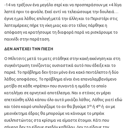
-14 να τρέξουν ένα μεγάλο σερί και να προσπεράσουν με +4 λίγα
λεπτά πριν το φινάλε. Εκεί αντί να τελειώσουμε την δουλειά…
έγινε η μια λάθος επιλογή μετά την άλλη και το Περιστέρι στις
λεπτομέρειες πήρε τη νίκη μιας και στο τέλος πάρθηκε η
απόφαση να κρατήσουμε τη διαφορά παρά να ρισκάρουμε το
παιχνίδι στην παράταση.
ΔΕΝ ΑΝΤΕΧΕΙ ΤΗΝ ΠΙΕΣΗ
Ο Μίλιτσιτς μετά το ματς στάθηκε στην κακή εκκίνηση και στη
συγκέντρωση τονίζοντας ουσιαστικά αυτό που έδειξε και το
παρκέ. Το πρόβλημα δεν ήταν μόνο ένα κακό πεντάλεπτο ή δύο
λάθος αποφάσεις. Το πρόβλημα είναι ένα επαναλαμβανόμενο
μοτίβο σε κάθε «πρέπει» που συναντά η ομάδα το οποίο
καταλήγει σε αρνητικό αποτέλεσμα. Ναι ο στόχος εν μέρει
επετεύχθη αλλά κάπου όλο αυτό μοιάζει λάθος. Λάθος γιατί εδώ
οι
οι
και τόσο καιρό υπολογίζαμε το αν θα βγούμε 3
ή 4
ή αν με
μειονέκτημα έδρας θα μπορούμε να κάνουμε το μπρέικ
ευελπιστώντας στα κρίσιμα να είμαστε έτοιμοι. Κάτι που
σήμερα δεν το είδαμε σχεδόν καθόλου. Δεν το είδαμε την