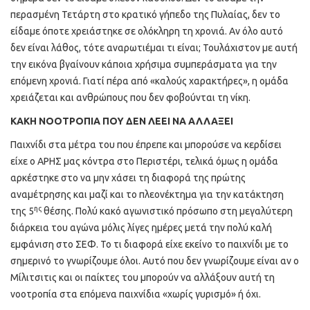
περασμένη Τετάρτη στο κρατικό γήπεδο της Πυλαίας, δεν το
είδαμε όποτε χρειάστηκε σε ολόκληρη τη χρονιά. Αν όλο αυτό
δεν είναι λάθος, τότε αναρωτιέμαι τι είναι; Τουλάχιστον με αυτή
την εικόνα βγαίνουν κάποια χρήσιμα συμπεράσματα για την
επόμενη χρονιά. Γιατί πέρα από «καλούς χαρακτήρες», η ομάδα
χρειάζεται και ανθρώπους που δεν φοβούνται τη νίκη.
ΚΑΚΗ ΝΟΟΤΡΟΠΙΑ ΠΟΥ ΔΕΝ ΛΕΕΙ ΝΑ ΑΛΛΑΞΕΙ
Παιχνίδι στα μέτρα του που έπρεπε και μπορούσε να κερδίσει
είχε ο ΑΡΗΣ μας κόντρα στο Περιστέρι, τελικά όμως η ομάδα
αρκέστηκε στο να μην χάσει τη διαφορά της πρώτης
αναμέτρησης και μαζί και το πλεονέκτημα για την κατάκτηση
ης
της 5
θέσης. Πολύ κακό αγωνιστικό πρόσωπο στη μεγαλύτερη
διάρκεια του αγώνα μόλις λίγες ημέρες μετά την πολύ καλή
εμφάνιση στο ΣΕΦ. Το τι διαφορά είχε εκείνο το παιχνίδι με το
σημερινό το γνωρίζουμε όλοι. Αυτό που δεν γνωρίζουμε είναι αν ο
Μίλιτσιτις και οι παίκτες του μπορούν να αλλάξουν αυτή τη
νοοτροπία στα επόμενα παιχνίδια «χωρίς γυρισμό» ή όχι.