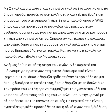
Με 2 γκολ και μία ασίστ και το πρώτο γκολ σε ένα χρονικό σημείο
όπου η ομάδα έμοιαζε να έχει κολλήσει, ο Καντεβέρε έβαλε την
υπογραφή του στη σημερινή νίκη. Σε ένα παιχνίδι όπου ο ΑΡΗΣ
όπως και στα προηγούμενα παιχνίδια των πλέιοφς ήταν
σοβαρός, συγκεντρωμένος και με αποφασιστικότητα κυνηγούσε
τη νίκη από το πρώτο λεπτό. Σήμερα αν και είχαμε τις ευκαιρίες
από νωρίς ζοριστήκαμε να βρούμε το γκολ αλλά από την στιγμή
που το βρήκαμε όλα έγιναν εύκολα. Και για να γίνει εύκολο το
παιχνίδι, όλοι έβαλαν το λιθαράκι τους.
Αν όμως δούμε αυτή τη σειρά των αγώνων ξεχωριστά και
ψάχνουμε για πρωταγωνιστή αυτός δικαιωματικά είναι ο
Γρηγορίου. Που όπως αθόρυβα ήρθε σε έναν άχαρο ρόλο σε μια
άκρως δυσάρεστη κατάσταση, έτσι αθόρυβα με τη δουλειά και
τον τρόπο του κατάφερε να συμμαζέψει το αγωνιστικό χάλι και
να παρακινήσει τους παίκτες του να τελειώσουν την χρονιά με
αξιοπρέπεια. Γιατί ο κανόνας σε αυτές τις περιπτώσεις είναι η
εγκατάλειψη κάθε προσπάθειας και η ολική αγωνιστική διάλυση.