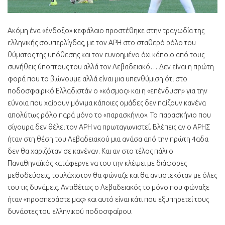
Ακόμη ένα «ένδοξο» κεφάλαιο προστέθηκε στην τραγωδία της
ελληνικής σουπερλίγδας, με τον ΑΡΗ στο σταθερό ρόλο του
θύματος της υπόθεσης και τον ευνοημένο όχι κάποιο από τους
συνήθεις ύποπτους του αλλά τον Λεβαδειακό… Δεν είναι η πρώτη
φορά που το βιώνουμε αλλά είναι μια υπενθύμιση ότι στο
ποδοσφαιρικό Ελλαδιστάν ο «κόσμος» και η «επένδυση» για την
εύνοια που χαίρουν μόνιμα κάποιες ομάδες δεν παίζουν κανένα
απολύτως ρόλο παρά μόνο το «παρασκήνιο». Το παρασκήνιο που
σίγουρα δεν θέλει τον ΑΡΗ να πρωταγωνιστεί. Βλέπεις αν ο ΑΡΗΣ
ήταν στη θέση του Λεβαδειακού μια ανάσα από την πρώτη 4αδα
δεν θα χαριζόταν σε κανέναν. Και αν στο τέλος πάλι ο
Παναθηναϊκός κατάφερνε να του την κλέψει με διάφορες
μεθοδεύσεις, τουλάχιστον θα φώναζε και θα αντιστεκόταν με όλες
του τις δυνάμεις. Αντιθέτως ο Λεβαδειακός το μόνο που φώναξε
ήταν «προσπεράστε μας» και αυτό είναι κάτι που εξυπηρετεί τους
δυνάστες του ελληνικού ποδοσφαίρου.