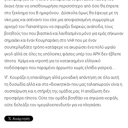
έκανε ήταν να οπισθοχωρήσει περισσότερο από όσο θα έπρεπε
στο ξεκίνημα του Β ημιχρόνου. Δύσκολα όμως θα έφευγε με τη
νίκη μιας και απέναντι του είχε μια αποφασισμένη συμμορία με
αρχηγό τον Παπαπέτρου να σφυρίζει διαρκώς ανάποδα, τους
βοηθούς του που βιαστικά και λανθασμένα μόνο για εμάς σήκωναν
σημαιάκι και έναν Κουμπαράκη στο VAR που με έναν
σουπερλιγδάτο τρόπο κατάφερε να ακυρώσει ένα πολύ ωραίο
γκολ αλλά σε όλες τις υπόλοιπες φάσεις υπέρ του ΑΡΗ δεν έβλεπε
τίποτα. Κρίμα και ντροπή για το κατακαημένο ελληνικό
ποδόσφαιρο που παραμένει άρρωστο χωρίς ελπίδα γιατρειά…
ΥΓ. Κουράζει η επανάληψη αλλά μοναδική απάντηση σε όλα αυτή
τη δυσωδία αλλά και στα «διοικητικά» που μας ταλαιπωρούν είναι η
συσπείρωση και η στήριξη της ομάδας μας. Η απαξίωση δεν
προσφέρει τίποτα. Ούτε την ομάδα βοηθάει να σηκώσει κεφάλι,
ούτε δελεάζει τον «μεγαλοεπενδυτή» για να πλησιάσει.