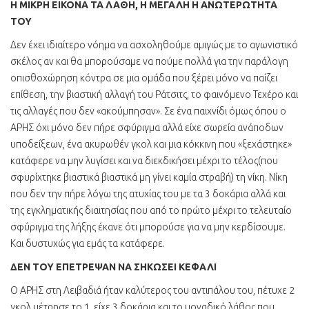
Η ΜΙΚΡΗ ΕΙΚΟΝΑ ΤΑ ΛΑΘΗ, Η ΜΕΓΑΛΗ Η ΑΝΩΤΕΡΩΤΗΤΑ
ΤΟΥ
Δεν έχει ιδιαίτερο νόημα να ασχοληθούμε αμιγώς με το αγωνιστικό
σκέλος αν και θα μπορούσαμε να πούμε πολλά για την παράλογη
οπισθοχώρηση κόντρα σε μια ομάδα που ξέρει μόνο να παίζει
επίθεση, την βιαστική αλλαγή του Ράτσιτς, το φαινόμενο Τεχέρο και
τις αλλαγές που δεν «ακούμπησαν». Σε ένα παιχνίδι όμως όπου ο
ΑΡΗΣ όχι μόνο δεν πήρε σφύριγμα αλλά είχε σωρεία ανάποδων
υποδείξεων, ένα ακυρωθέν γκολ και μια κόκκινη που «ξεχάστηκε»
κατάφερε να μην λυγίσει και να διεκδικήσει μέχρι το τέλος(που
σφυρίχτηκε βιαστικά βιαστικά μη γίνει καμία στραβή) τη νίκη. Νίκη
που δεν την πήρε λόγω της ατυχίας του με τα 3 δοκάρια αλλά και
της εγκληματικής διαιτησίας που από το πρώτο μέχρι το τελευταίο
σφύριγμα της λήξης έκανε ότι μπορούσε για να μην κερδίσουμε.
Και δυστυχώς για εμάς τα κατάφερε.
ΔΕΝ ΤΟΥ ΕΠΕΤΡΕΨΑΝ ΝΑ ΣΗΚΩΣΕΙ ΚΕΦΑΛΙ
Ο ΑΡΗΣ στη Λειβαδιά ήταν καλύτερος του αντιπάλου του, πέτυχε 2
γκολ μέτρησε το 1, είχε 3 δοκάρια και το μοναδικό λάθος που