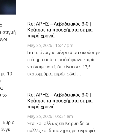
Re: ΑΡΗΣ – Λεβαδειακός 3-0 |
τό
Κράτησε τα προσχήματα σε μια
 στιγμή
πικρή χρονιά
όγοι
May 25, 2026 | 16:47 pm
Για το άνοιγμα μέχρι τώρα ακούσαμε
επίσημα από το ραδιόφωνο χωρίς
να διαψευστεί, ότι είναι στα 17,5
 με 10-
εκατομμύρια ευρώ, φίλε[…]
ι
να
υ το
Re: ΑΡΗΣ – Λεβαδειακός 3-0 |
Κράτησε τα προσχήματα σε μια
πικρή χρονιά
May 25, 2026 | 05:31 am
ι κύριοι
Έτσι και αλλιώς επι Καρυπίδη οι
Λόνγκ
πολλές και δαπανηρές μεταγραφές