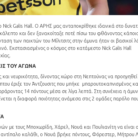
 Nick Galis Hall. Ο ΑΡΗΣ μας ανταποκρίθηκε ιδανικά στο δυνα
κάλεπτο και δεν ξανακοίταξε ποτέ πίσω του φθάνοντας κάποια
ταση των παικτών του Μίλιτσιτς στην άμυνα ήταν οι βασικοί λ
εινό. Εκστασιασμένος ο κόσμος στο κατάμεστο Nick Galis Hall
χίας.
ΙΣ ΤΟΥ ΑΓΩΝΑ
 και νευρικότητα, δίνοντας χώρο στη Νεπτούνας να προηγηθεί
λέπτου έριξε τον Άντζουσιτς που μπήκε μπαρουτοκαπνισμένος κα
ράροντας 14 πόντους μέσα σε λίγα λεπτά. Στη συνέχεια η άμυ
ίνεται η διαφορά ποιότητας ανάμεσα στις 2 ομάδες παρόλο πο
ΤΑ
ών με τους Μποχωρίδη, Χάρελ, Νουά και Πουλιανίτη να είναι ο
ο αντίπαλο καλάθι, ο Νουά βρήκε πόντους, Φόρεστερ, Μήτρου 