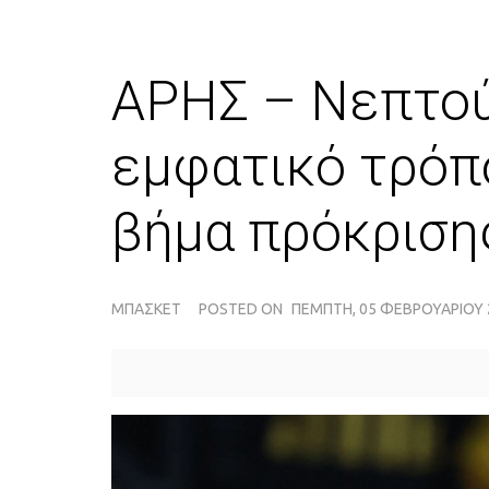
ΑΡΗΣ – Νεπτού
εμφατικό τρόπ
βήμα πρόκρισ
ΜΠΆΣΚΕΤ
POSTED ON
ΠΈΜΠΤΗ, 05 ΦΕΒΡΟΥΑΡΊΟΥ 