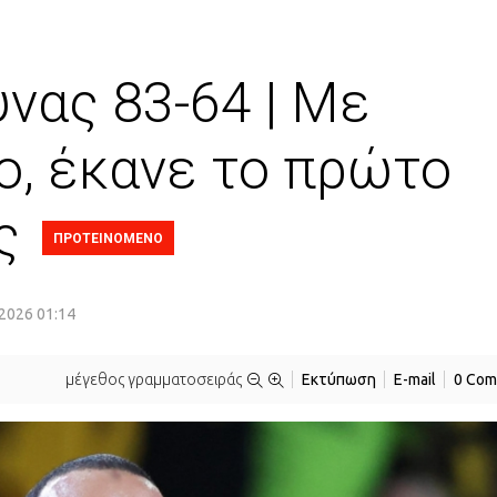
νας 83-64 | Με
ο, έκανε το πρώτο
ης
ΠΡΟΤΕΙΝΟΜΕΝΟ
2026 01:14
μέγεθος γραμματοσειράς
Εκτύπωση
E-mail
0 Com