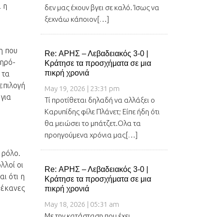
 η
δεν μας έχουν βγει σε καλό. Ίσως να
ξεχνάω κάποιον[…]
η που
Re: ΑΡΗΣ – Λεβαδειακός 3-0 |
ληρό-
Κράτησε τα προσχήματα σε μια
πικρή χρονιά
 τα
επιλογή
May 19, 2026 | 23:31 pm
 για
Τί προτίθεται δηλαδή να αλλάξει ο
Καρυπίδης φίλε Πλάνετ; Είπε ήδη ότι
θα μειώσει το μπάτζετ.Ολα τα
προηγούμενα χρόνια μας[…]
 ρόλο.
λλοί οι
Re: ΑΡΗΣ – Λεβαδειακός 3-0 |
ι ότι η
Κράτησε τα προσχήματα σε μια
 έκανες
πικρή χρονιά
May 18, 2026 | 05:31 am
Με την κατάσταση που έχει