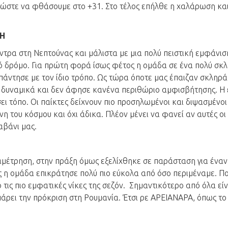
ς ώστε να φθάσουμε στο +31. Στο τέλος επήλθε η χαλάρωση και
ΣΗ
τρα στη Νεπτούνας και μάλιστα με μια πολύ πειστική εμφάνισ
ό δρόμο. Για πρώτη φορά ίσως φέτος η ομάδα σε ένα πολύ σκ
απάντησε με τον ίδιο τρόπο. Ως τώρα όποτε μας έπαιζαν σκληρά
 δυναμικά και δεν άφησε κανένα περιθώριο αμφισβήτησης. Η 
άσει τόπο. Οι παίκτες δείχνουν πιο προσηλωμένοι και διψασμένοι
ύνη του κόσμου και όχι άδικα. Πλέον μένει να φανεί αν αυτές οι
αβάνι μας.
αναμέτρηση, στην πράξη όμως εξελίχθηκε σε παράσταση για έναν
ς η ομάδα επικράτησε πολύ πιο εύκολα από όσο περιμέναμε. Πο
τις πιο εμφατικές νίκες της σεζόν. Σημαντικότερο από όλα είνα
πάρει την πρόκριση στη Ρουμανία. Έτσι ρε ΑΡΕΙΑΝΑΡΑ, όπως το