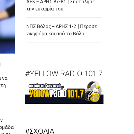
ΑΕΚ – ΑΡΗΣ 87-81 | Σπατάλησε
την ευκαιρία του
ΝΠΣ Βόλος – ΑΡΗΣ 1-2 | Πέρασε
νικηφόρα και από το Βόλο
!
#YELLOW RADIO 101.7
α να
στη
ην
 ομάδα
#ΣΧΟΛΙΑ