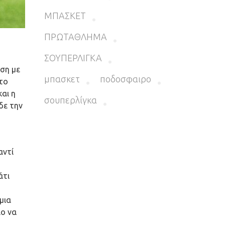
ΜΠΑΣΚΕΤ
ΠΡΩΤΑΘΛΗΜΑ
ΣΟΥΠΕΡΛΙΓΚΑ
έση με
μπασκετ
ποδοσφαιρο
το
αι η
σουπερλίγκα
δε την
αντί
άτι
μια
ιο να