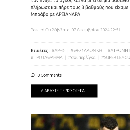
τον πνίξει το άγχος και να μπει σε μια βασανι
πλήρωσε και πήρε τους 3 βαθμούς που είχαμε
Μπράβο ρε ΑΡΕΙΑΝΑΡΑ!
Posted On
Σάββατο, 07 Δεκεμβρίου 2024 22:51
Ετικέτες
ΑΡΗΣ
ΘΕΣΣΑΛΟΝΙΚΗ
ΑΤΡΟΜΗ
ΠΡΩΤΑΘΛΗΜΑ
σουπερλίγκα
SUPER LEAG
0 Comments
ΔΙΑΒΆΣΤΕ ΠΕΡΙΣΣΌΤΕΡΑ...