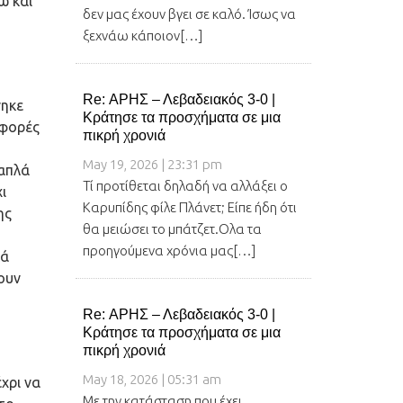
ω και
δεν μας έχουν βγει σε καλό. Ίσως να
ξεχνάω κάποιον[…]
Re: ΑΡΗΣ – Λεβαδειακός 3-0 |
νηκε
Κράτησε τα προσχήματα σε μια
 φορές
πικρή χρονιά
May 19, 2026 | 23:31 pm
 απλά
Τί προτίθεται δηλαδή να αλλάξει ο
ι
Καρυπίδης φίλε Πλάνετ; Είπε ήδη ότι
ης
θα μειώσει το μπάτζετ.Ολα τα
προηγούμενα χρόνια μας[…]
κά
ουν
Re: ΑΡΗΣ – Λεβαδειακός 3-0 |
Κράτησε τα προσχήματα σε μια
πικρή χρονιά
May 18, 2026 | 05:31 am
χρι να
Με την κατάσταση που έχει