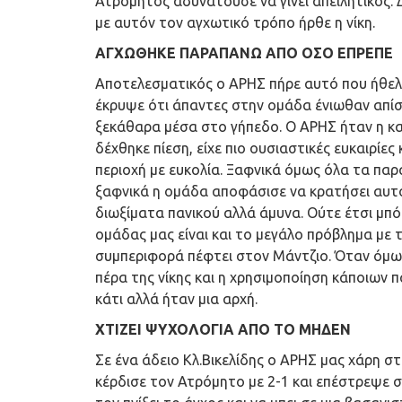
Ατρόμητος αδυνατούσε να γίνει απειλητικός. 
με αυτόν τον αγχωτικό τρόπο ήρθε η νίκη.
ΑΓΧΩΘΗΚΕ ΠΑΡΑΠΑΝΩ ΑΠΟ ΟΣΟ ΕΠΡΕΠΕ
Αποτελεσματικός ο ΑΡΗΣ πήρε αυτό που ήθελε
έκρυψε ότι άπαντες στην ομάδα ένιωθαν απίστ
ξεκάθαρα μέσα στο γήπεδο. Ο ΑΡΗΣ ήταν η κα
δέχθηκε πίεση, είχε πιο ουσιαστικές ευκαιρίε
περιοχή με ευκολία. Ξαφνικά όμως όλα τα παρ
ξαφνικά η ομάδα αποφάσισε να κρατήσει αυτό
διωξίματα πανικού αλλά άμυνα. Ούτε έτσι μπό
ομάδας μας είναι και το μεγάλο πρόβλημα με 
συμπεριφορά πέφτει στον Μάντζιο. Όταν όμως
πέρα της νίκης και η χρησιμοποίηση κάποιων 
κάτι αλλά ήταν μια αρχή.
ΧΤΙΖΕΙ ΨΥΧΟΛΟΓΙΑ ΑΠΟ ΤΟ ΜΗΔΕΝ
Σε ένα άδειο Κλ.Βικελίδης ο ΑΡΗΣ μας χάρη 
κέρδισε τον Ατρόμητο με 2-1 και επέστρεψε σ