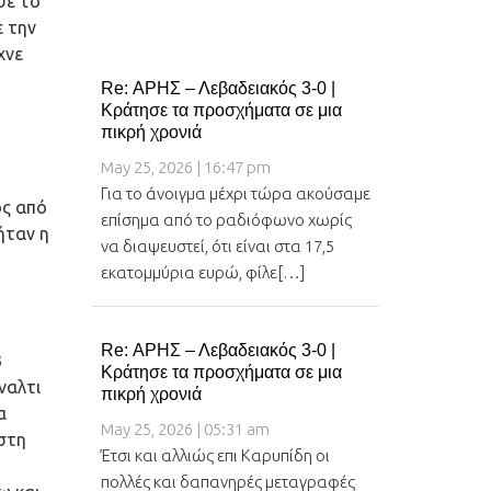
ψε το
ε την
χνε
Re: ΑΡΗΣ – Λεβαδειακός 3-0 |
Κράτησε τα προσχήματα σε μια
πικρή χρονιά
May 25, 2026 | 16:47 pm
Για το άνοιγμα μέχρι τώρα ακούσαμε
ος από
επίσημα από το ραδιόφωνο χωρίς
ήταν η
να διαψευστεί, ότι είναι στα 17,5
εκατομμύρια ευρώ, φίλε[…]
Re: ΑΡΗΣ – Λεβαδειακός 3-0 |
Β
Κράτησε τα προσχήματα σε μια
ναλτι
πικρή χρονιά
α
May 25, 2026 | 05:31 am
 στη
Έτσι και αλλιώς επι Καρυπίδη οι
πολλές και δαπανηρές μεταγραφές