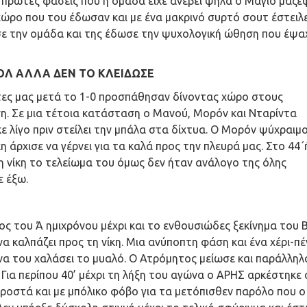
ις πρώτες φάσεις που η ομάδα είχε ανέβει ψηλά ο Μάγιο μάζε
χώρο που του έδωσαν και με ένα μακρινό συρτό σουτ έστειλ
σε την ομάδα και της έδωσε την ψυχολογική ώθηση που έψα
ΟΛ ΑΛΛΑ ΔΕΝ ΤΟ ΚΛΕΙΔΩΣΕ
τες μας μετά το 1-0 προσπάθησαν δίνοντας χώρο στους
η. Σε μια τέτοια κατάσταση ο Μανού, Μορόν και Νταρίντα
 λίγο πριν στείλει την μπάλα στα δίχτυα. Ο Μορόν ψύχραιμ
κη άρχισε να γέρνει για τα καλά προς την πλευρά μας. Στο 44΄
τη νίκη το τελείωμα του όμως δεν ήταν ανάλογο της όλης
ε έξω.
ος του Ά ημιχρόνου μέχρι και το ενθουσιώδες ξεκίνημα του 
α καλπάζει προς τη νίκη. Μια ανύποπτη φάση και ένα χέρι-πέ
 να του χαλάσει το μυαλό. Ο Ατρόμητος μείωσε και παράλληλ
 Για περίπου 40’ μέχρι τη λήξη του αγώνα ο ΑΡΗΣ αρκέστηκε
μπροστά και με μπόλικο φόβο για τα μετόπισθεν παρόλο που ο