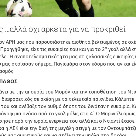
 …αλλά όχι αρκετά για να προκριθεί
 τον ΑΡΗ μας που παρουσιάστηκε αισθητά βελτιωμένος σε σχ
ο
Προηγήθηκε, είχε τις ευκαιρίες του και για το 2
γκολ αλλά σ
λε. Η αναποτελεσματικότητα μας στις κλασσικές ευκαιρίες κ
 μας στοίχισαν σήμερα. Παγωμάρα στον κόσμο που αν και εί
ισμός.
 ΠΑΘΟΣ
κάνει με την απουσία του Μορόν και την τοποθέτηση του Ντι
διαφορετικός σε σχέση με τα τελευταία παιχνίδια. Κάλυπτε
 του και ανέβαζε τον ρυθμό όποτε του δινόταν η ευκαιρία. Κ
μάνοφ μια ανάσα από το γκολ μόλις στο 4’. Ο Μπρινιόλι όμως
σε παρά την ωραία ενέργεια του αλλά και ο Ντιαντί έχασε 
α η ΑΕΚ είχε την δική της μεγάλη στιγμή με τον Οντουμπάτζ
ύς μας αμυντικούς και να στέλνει την μπάλα στο δοκάρι.