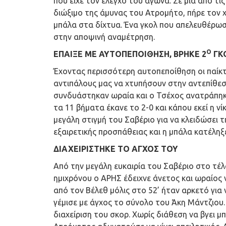
που είχε τον έλεγχο του αγώνα. Σε μια από τ
διώξιμο της άμυνας του Ατρομήτο, πήρε τον 
μπάλα στα δίχτυα. Ένα γκολ που απελευθέρω
στην αποψινή αναμέτρηση.
Ο
ΕΠΑΙΞΕ ΜΕ ΑΥΤΟΠΕΠΟΙΘΗΣΗ, ΒΡΗΚΕ 2
ΓΚ
Έχοντας περισσότερη αυτοπεποίθηση οι παίκ
αντιπάλους μας να χτυπήσουν στην αντεπίθεσ
συνδυάστηκαν ωραία και ο Τσέχος ανατράπηκε
τα 11 βήματα έκανε το 2-0 και κάπου εκεί η νί
μεγάλη στιγμή του Σαβέριο για να κλειδώσει 
εξαιρετικής προσπάθειας και η μπάλα κατέληξ
ΔΙΑΧΕΙΡΙΣΤΗΚΕ ΤΟ ΑΓΧΟΣ ΤΟΥ
Από την μεγάλη ευκαιρία του Σαβέριο στο τέλ
ημιχρόνου ο ΑΡΗΣ έδειχνε άνετος και ωραίος ν
από τον Βέλεθ μόλις στο 52’ ήταν αρκετό για
γέμισε με άγχος το σύνολο του Άκη Μάντζιου.
διαχείριση του σκορ. Χωρίς διάθεση να βγει 