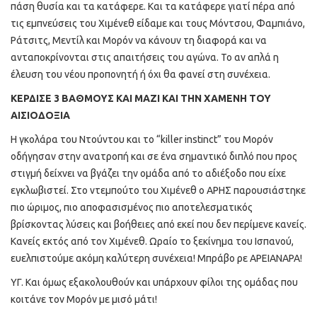
πάση θυσία και τα κατάφερε. Και τα κατάφερε γιατί πέρα από
τις εμπνεύσεις του Χιμένεθ είδαμε και τους Μόντσου, Φαμπιάνο,
Ράτσιτς, Μεντίλ και Μορόν να κάνουν τη διαφορά και να
ανταποκρίνονται στις απαιτήσεις του αγώνα. Το αν απλά η
έλευση του νέου προπονητή ή όχι θα φανεί στη συνέχεια.
ΚΕΡΔΙΣΕ 3 ΒΑΘΜΟΥΣ ΚΑΙ ΜΑΖΙ ΚΑΙ ΤΗΝ ΧΑΜΕΝΗ ΤΟΥ
ΑΙΣΙΟΔΟΞΙΑ
Η γκολάρα του Ντούντου και το “killer instinct” του Μορόν
οδήγησαν στην ανατροπή και σε ένα σημαντικό διπλό που προς
στιγμή δείχνει να βγάζει την ομάδα από το αδιέξοδο που είχε
εγκλωβιστεί. Στο ντεμπούτο του Χιμένεθ ο ΑΡΗΣ παρουσιάστηκε
πιο ώριμος, πιο αποφασισμένος πιο αποτελεσματικός
βρίσκοντας λύσεις και βοήθειες από εκεί που δεν περίμενε κανείς.
Κανείς εκτός από τον Χιμένεθ. Ωραίο το ξεκίνημα του Ισπανού,
ευελπιστούμε ακόμη καλύτερη συνέχεια! Μπράβο ρε ΑΡΕΙΑΝΑΡΑ!
ΥΓ. Και όμως εξακολουθούν και υπάρχουν φίλοι της ομάδας που
κοιτάνε τον Μορόν με μισό μάτι!