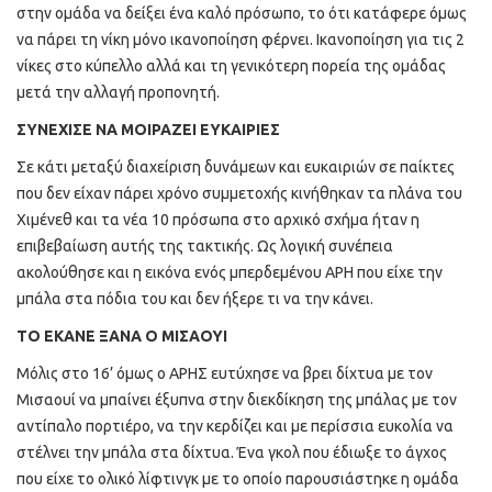
στην ομάδα να δείξει ένα καλό πρόσωπο, το ότι κατάφερε όμως
να πάρει τη νίκη μόνο ικανοποίηση φέρνει. Ικανοποίηση για τις 2
νίκες στο κύπελλο αλλά και τη γενικότερη πορεία της ομάδας
μετά την αλλαγή προπονητή.
ΣΥΝΕΧΙΣΕ ΝΑ ΜΟΙΡΑΖΕΙ ΕΥΚΑΙΡΙΕΣ
Σε κάτι μεταξύ διαχείριση δυνάμεων και ευκαιριών σε παίκτες
που δεν είχαν πάρει χρόνο συμμετοχής κινήθηκαν τα πλάνα του
Χιμένεθ και τα νέα 10 πρόσωπα στο αρχικό σχήμα ήταν η
επιβεβαίωση αυτής της τακτικής. Ως λογική συνέπεια
ακολούθησε και η εικόνα ενός μπερδεμένου ΑΡΗ που είχε την
μπάλα στα πόδια του και δεν ήξερε τι να την κάνει.
ΤΟ ΕΚΑΝΕ ΞΑΝΑ Ο ΜΙΣΑΟΥΙ
Μόλις στο 16’ όμως ο ΑΡΗΣ ευτύχησε να βρει δίχτυα με τον
Μισαουί να μπαίνει έξυπνα στην διεκδίκηση της μπάλας με τον
αντίπαλο πορτιέρο, να την κερδίζει και με περίσσια ευκολία να
στέλνει την μπάλα στα δίχτυα. Ένα γκολ που έδιωξε το άγχος
που είχε το ολικό λίφτινγκ με το οποίο παρουσιάστηκε η ομάδα