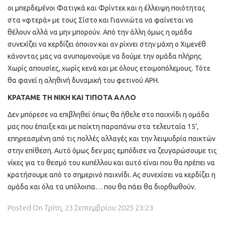
οι μπερδεμένοι Φατιγκά και Φρίντεκ και η έλλειψη ποιότητας
στα «φτερά» με τους Σίστο και Γιαννιώτα να φαίνεται να
θέλουν αλλά να μην μπορούν. Από την άλλη όμως η ομάδα
συνεχίζει να κερδίζει όποιον και αν ρίχνει στην μάχη ο Χιμενέθ
κάνοντας μας να ανυπομονούμε να δούμε την ομάδα πλήρης.
Χωρίς απουσίες, χωρίς κενά και με όλους ετοιμοπόλεμους. Τότε
θα φανεί η αληθινή δυναμική του φετινού ΑΡΗ.
ΚΡΑΤΑΜΕ ΤΗ ΝΙΚΗ ΚΑΙ ΤΙΠΟΤΑ ΑΛΛΟ
Δεν μπόρεσε να επιβληθεί όπως θα ήθελε στο παιχνίδι η ομάδα
μας που έπαιξε και με παίκτη παραπάνω στα τελευταία 15’,
επηρεασμένη από τις πολλές αλλαγές και την λειψυδρία παικτών
στην επίθεση. Αυτό όμως δεν μας εμπόδισε να ζευγαρώσουμε τις
νίκες για το θεσμό του κυπέλλου και αυτό είναι που θα πρέπει να
κρατήσουμε από το σημερινό παιχνίδι. Ας συνεχίσει να κερδίζει η
ομάδα και όλα τα υπόλοιπα… που θα πάει θα διορθωθούν.
Posted On
Τρίτη, 23 Σεπτεμβρίου 2025 23:23