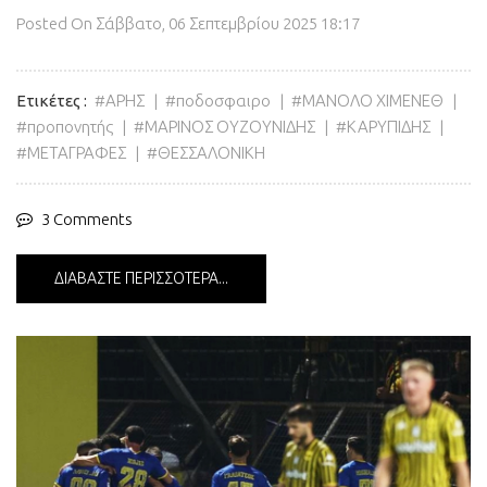
Posted On
Σάββατο, 06 Σεπτεμβρίου 2025 18:17
Ετικέτες
ΑΡΗΣ
ποδοσφαιρο
ΜΑΝΟΛΟ ΧΙΜΕΝΕΘ
προπονητής
ΜΑΡΙΝΟΣ ΟΥΖΟΥΝΙΔΗΣ
ΚΑΡΥΠΙΔΗΣ
ΜΕΤΑΓΡΑΦΕΣ
ΘΕΣΣΑΛΟΝΙΚΗ
3 Comments
ΔΙΑΒΆΣΤΕ ΠΕΡΙΣΣΌΤΕΡΑ...