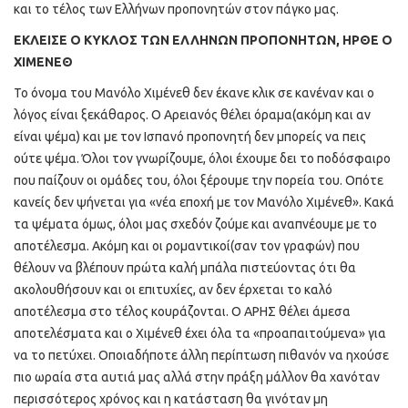
και το τέλος των Ελλήνων προπονητών στον πάγκο μας.
ΕΚΛΕΙΣΕ Ο ΚΥΚΛΟΣ ΤΩΝ ΕΛΛΗΝΩΝ ΠΡΟΠΟΝΗΤΩΝ, ΗΡΘΕ Ο
ΧΙΜΕΝΕΘ
Το όνομα του Μανόλο Χιμένεθ δεν έκανε κλικ σε κανέναν και ο
λόγος είναι ξεκάθαρος. Ο Αρειανός θέλει όραμα(ακόμη και αν
είναι ψέμα) και με τον Ισπανό προπονητή δεν μπορείς να πεις
ούτε ψέμα. Όλοι τον γνωρίζουμε, όλοι έχουμε δει το ποδόσφαιρο
που παίζουν οι ομάδες του, όλοι ξέρουμε την πορεία του. Οπότε
κανείς δεν ψήνεται για «νέα εποχή με τον Μανόλο Χιμένεθ». Κακά
τα ψέματα όμως, όλοι μας σχεδόν ζούμε και αναπνέουμε με το
αποτέλεσμα. Ακόμη και οι ρομαντικοί(σαν τον γραφών) που
θέλουν να βλέπουν πρώτα καλή μπάλα πιστεύοντας ότι θα
ακολουθήσουν και οι επιτυχίες, αν δεν έρχεται το καλό
αποτέλεσμα στο τέλος κουράζονται. Ο ΑΡΗΣ θέλει άμεσα
αποτελέσματα και ο Χιμένεθ έχει όλα τα «προαπαιτούμενα» για
να το πετύχει. Οποιαδήποτε άλλη περίπτωση πιθανόν να ηχούσε
πιο ωραία στα αυτιά μας αλλά στην πράξη μάλλον θα χανόταν
περισσότερος χρόνος και η κατάσταση θα γινόταν μη