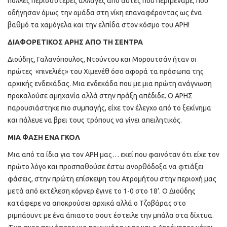
πολλές περισσότερες αλλαγές από αυτές που περιμέναμε, που
οδήγησαν όμως την ομάδα στη νίκη επαναφέροντας ως ένα
βαθμό τα χαμόγελα και την ελπίδα στον κόσμο του ΑΡΗ!
ΔΙΑΦΟΡΕΤΙΚΟΣ ΑΡΗΣ ΑΠΟ ΤΗ ΣΕΝΤΡΑ
Διούδης, Γαλανόπουλος, Ντούντου και Μορουτσάν ήταν οι
πρώτες «πινελιές» του Χιμενέθ όσο αφορά τα πρόσωπα της
αρχικής ενδεκάδας. Μια ενδεκάδα που με μια πρώτη ανάγνωση
προκαλούσε αμηχανία αλλά στην πράξη απέδιδε. Ο ΑΡΗΣ
παρουσιάστηκε πιο συμπαγής, είχε τον έλεγχο από το ξεκίνημα
και πάλευε να βρει τους τρόπους να γίνει απειλητικός.
ΜΙΑ ΦΑΣΗ ΕΝΑ ΓΚΟΛ
Μια από τα ίδια για τον ΑΡΗ μας… εκεί που φαινόταν ότι είχε τον
πρώτο λόγο και προσπαθούσε έστω ανορθόδοξα να φτιάξει
φάσεις, στην πρώτη επίσκεψη του Ατρομήτου στην περιοχή μας
μετά από εκτέλεση κόρνερ έγινε το 1-0 στο 18’. Ο Διούδης
κατάφερε να αποκρούσει αρχικά αλλά ο Τζοβάρας στο
ριμπάουντ με ένα άπιαστο σουτ έστειλε την μπάλα στα δίχτυα.