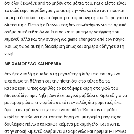
ότι όλοι ξεκινάνε από το μηδέν στα μάτια του. Και ο Σίστο είναι
το καλύτερο παράδειγμα για αυτή την νέα κατάσταση που και
σήμερα δικαίωσε την απόφαση του προπονητή του. Τώρα γιατί ο
Μισεουί ή ο Σίστο ή ο Γιαννιώτας δεν επιλέχθηκαν για το αρχικό
σχήμα αυτό πιθανόν να έχει να κάνει με την προσέγγιση του
Χιμένεθ αλλά και την ανάγκη για game changers από τον πάγκο.
Και ως τώρα αυτή η διαχείριση όπως και σήμερα οδήγησε στη
νίκη!
ΜΕ ΧΑΜΟΓΕΛΟ ΚΑΙ ΗΡΕΜΙΑ
Δεν ήταν καλή η ομάδα στη μεγαλύτερη διάρκεια του αγώνα,
είχε όμως τη θέληση και την πίστη ότι στο τέλος θα τα
καταφέρει. Όπως ακριβώς το κατάφερε χάρη στο γκολ του
Μισεουί λίγο πριν λήξη! Δεν έχει μαγικό ραβδάκι ο Χιμένεθ για να
μεταμορφώσει την ομάδα σε κάτι εντελώς διαφορετικό, έχει
όμως τον τρόπο να την κάνει να κερδίζει! Και όταν η ομάδα
κερδίζει ανεβαίνει η αυτοπεποίθηση και με ηρεμία μπορείς να
δουλέψεις πάνω στα κακώς κείμενα με χαμόγελο. Και ο ΑΡΗΣ
στην εποχή Χιμένεθ ανεβαίνει με χαμόγελο και ηρεμία! ΜΠΡΑΒΟ