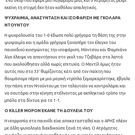
Ένα σκορ που έφερε μια παγωμάρα μιας και ο Ατρόμητος μέχρι
εκείνη τη στιγμή δεν ήταν καθόλου απειλητικός.
ΨΥΧΡΑΙΜΙΑ, ΑΝΑΣΥΝΤΑΞΗ ΚΑΙ ΙΣΟΦΑΡΙΣΗ ΜΕ ΓΚΟΛΑΡΑ
ΝΤΟΥΝΤΟΥ
Η ψυχρολουσία του 1-0 έδωσε πολύ γρήγορα τη θέση της στην
ψυχραιμία και η ομάδα γρήγορα ξαναπήρε τον έλεγχο του
παιχνιδιού κυνηγώντας την ισοφάριση. Μόντσου και Φαμπιάνο
λίγο έλειψε να απαντήσουν στο γκολ του Τζοβάρα στα λεπτά
που ακολούθησαν αλλά χωρίς επιτυχία. Ο Μεντίλ όμως ήταν
αυτός που στο 33’ θυμίζοντας κάτι από τον παίκτη που
θαυμάσαμε πέρσι με μια μαγική ντρίπλα ξεμαρκαρίστηκε, έβγαλε
την πάσα στον Ντούντου με τον τελευταίο να κοντρολάρει και
να σουτάρει στην κίνηση στέλνοντας με εκπληκτικό τρόπο την
μπάλα στα δίχτυα για το 1-1.
O KILLER ΜΟΡΟΝ ΕΚΑΝΕ ΤΗ ΔΟΥΛΕΙΑ ΤΟΥ
Η ισορροπία στο παιχνίδι είχε αποκατασταθεί και ο ΑΡΗΣ πλέον
με άλλη ψυχολογία διεκδικούσε ξανά τη νίκη. Ο Ατρόμητος