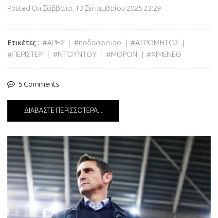
Posted On
Σάββατο, 13 Σεπτεμβρίου 2025 23:29
Ετικέτες
ΑΡΗΣ
ποδοσφαιρο
ΑΤΡΟΜΗΤΟΣ
ΠΕΡΙΣΤΕΡΙ
ΝΤΟΥΝΤΟΥ
ΜΟΡΟΝ
ΧΙΜΕΝΕΘ
5 Comments
ΔΙΑΒΆΣΤΕ ΠΕΡΙΣΣΌΤΕΡΑ...