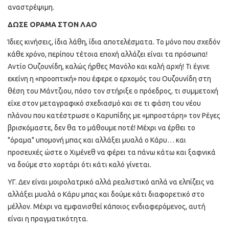
αναστρέψιμη.
ΔΩΣΕ ΟΡΑΜΑ ΣΤΟΝ ΛΑΟ
Ίδιες κινήσεις, ίδια λάθη, ίδια αποτελέσματα. Το μόνο που σχεδόν
κάθε χρόνο, περίπου τέτοια εποχή αλλάζει είναι τα πρόσωπα!
Αντίο Ουζουνίδη, καλώς ήρθες Μανόλο και καλή αρχή! Τι έγινε
εκείνη η «προοπτική» που έφερε ο ερχομός του Ουζουνίδη στη
θέση του Μάντζιου, πόσο τον στήριξε ο πρόεδρος, τι συμμετοχή
είχε στον μεταγραφικό σχεδιασμό και σε τι φάση του νέου
πλάνου που κατέστρωσε ο Καρυπίδης με «μπροστάρη» τον Ρέγες
βρισκόμαστε, δεν θα το μάθουμε ποτέ! Μέχρι να έρθει το
"όραμα" υπομονή μπας και αλλάξει μυαλά ο Κάρυ… και
προσευχές ώστε ο Χιμένεθ να φέρει τα πάνω κάτω και ξαφνικά
να δούμε στο χορτάρι ότι κάτι καλό γίνεται.
ΥΓ. Δεν είναι μοιρολατρικό αλλά ρεαλιστικό απλά να ελπίζεις να
αλλάξει μυαλά ο Κάρυ μπας και δούμε κάτι διαφορετικό στο
μέλλον. Μέχρι να εμφανισθεί κάποιος ενδιαφερόμενος, αυτή
είναι η πραγματικότητα.