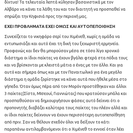
δίχτυα! Τα τελευταία λεπτά κύλησαν βασανιστικά με τον
Αλβάρο να κάνει τα λάθη του και τον διαιτητή να προσπαθεί να
σπρώξει την Κηφισιά προς την περιοχή μας.
ΕΧΕΙ ΠΡΟΒΛΗΜΑΤΑ ΕΧΕΙ ΟΜΩΣ ΚΑΙ ΑΥΤΟΠΕΠΟΙΘΗΣΗ
Συνεχίζεται το νικηφόρο σερί του Χιμένεθ, χωρίς η ομάδα να
εντυπωσιάζει και αυτό έχει τη δική του ξεχωριστή ερμηνεία.
Προφανώς και δεν θα μπορούσαν μέσα σε τόσο λίγο χρονικό
διάστημα οι ίδιοι παίκτες να έχουν βγάλει φτερά στα πόδια τους
και να βρίσκονται με κλειστά μάτια ο ένας με τον άλλο. Και για
αυτό και σήμερα όπως και με τον Παναιτωλικό για ένα μεγάλο
διάστημα η ομάδα ζορίστηκε να κάνει αυτά που ήθελε μέσα στο
γήπεδο. Όταν όμως πέρα από τον Μορόν προστέθηκαν και άλλοι
3 παίκτες(Σίστο, ΜΙσεουί, Γιαννιώτας) που κρατούσαν μπάλα και
προσπαθούσαν να δημιουργήσουν φάσεις αυτό δείχνει ότι ο
προπονητής διαβάζει καλύτερα τους παίκτες του πλέον αλλά και
οι ίδιοι παίκτες δείχνουν να έχουν περισσότερη αυτοπεποίθηση
από πριν. Σαν να θέλουν σχεδόν όλοι να δείξουν το κάτι
παραπάνω αντιλαμβανόμενοι ότι ο Χιμένεθ το εννοεί όταν λέει