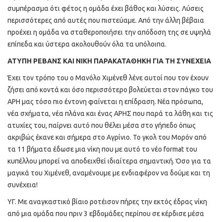
συμπέρασμα ότι φέτος η ομάδα έχει βάθος και λύσεις. Λύσεις
περισσότερες από αυτές που πιστεύαμε. Από την άλλη βέβαια
προέχει η ομάδα να σταθεροποιήσει την απόδοση της σε υψηλά
επίπεδα και ύστερα ακολουθούν όλα τα υπόλοιπα.
ΑΤΥΠΗ ΡΕΒΑΝΣ ΚΑΙ ΝΙΚΗ ΠΑΡΑΚΑΤΑΘΗΚΗ ΓΙΑ ΤΗ ΣΥΝΕΧΕΙΑ
Έχει τον τρόπο του ο Μανόλο Χιμένεθ λένε αυτοί που τον έχουν
ζήσει από κοντά και όσο περισσότερο βολεύεται στον πάγκο του
ΑΡΗ μας τόσο πιο έντονη φαίνεται η επίδραση. Νέα πρόσωπα,
νέα σχήματα, νέα πλάνα και ένας ΑΡΗΣ που παρά τα λάθη και τις
ατυχίες του, παίρνει αυτό που θέλει μέσα στο γήπεδο όπως
ακριβώς έκανε και σήμερα στο Αγρίνιο. Το γκολ του Μορόν από
τα 11 βήματα έδωσε μια νίκη που με αυτό το νέο format του
κυπέλλου μπορεί να αποδειχθεί ιδιαίτερα σημαντική. Όσο για τα
μαγικά του Χιμένεθ, αναμένουμε με ενδιαφέρον να δούμε και τη
συνέχεια!
ΥΓ. Με αναγκαστικό βίαιο ροτέισον πήρες την εκτός έδρας νίκη
από μια ομάδα που πριν 3 εβδομάδες περίπου σε κέρδισε μέσα