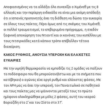
Αποφασισμένος να τα αλλάξει όλα συνεχίζει ο Χιμένεθ με τις 8
αλλαγές και την περίεργη ενδεκάδα να είναι μια ακόμη απόδειξη
ότι ο Ισπανός προπονητής έχει τη διάθεση να δώσει την ευκαιρία
σε όλους τους παίκτες. Πέρα όμως από τις σκέψεις του Χιμένεθ,
οι πολλοί τραυματισμοί, το επιβαρυμένο πρόγραμμα, η σχεδόν
ξαφνική αποχώρηση του Ντιαντί και οι κανόνες του κυπέλλου με
τους πιτσιρικάδες κατά κάποιο τρόπο επέβαλλαν τέτοια
διαχείριση.
ΚΑΚΟΣ ΡΥΘΜΟΣ, ΑΝΟΥΣΙΑ ΥΠΕΡΟΧΗ ΚΑΙ ΕΛΑΧΙΣΤΕΣ
ΕΥΚΑΙΡΙΕΣ
Με την υψηλή θερμοκρασία να εμποδίζει τις 2 ομάδες να παίξουν
το ποδόσφαιρο που θα μπορούσαν(έστω και με τα σχήματα που
κατέβηκαν) ο αγώνας είχε αργό ρυθμό και ελάχιστες φάσεις. Με
τον ΑΡΗ μας να έχει την υπεροχή, τον Παναιτωλικό σε παθητικό
και τους παίκτες μας να ψάχνονται μεταξύ τους το πρώτο
ημίχρονο ολοκληρώθηκε με μόλις 2 φάσεις, αυτή του νεαρού
Βοριαζίδη στο 2’ και του Σίστο στο 37’.