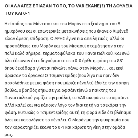
ΟΙ ΑΛΛΑΓΕΣ ΕΠΙΑΣΑΝ ΤΟΠΟ, ΤΟ VAR ΕΚΑΝΕ(?) ΤΗ ΔΟΥΛΕΙΑ
ΤΟΥ ΚΑΙ 0-1
Η είσοδος του Μόντσου και του Μορόν στο ξεκίνημα του Β
ημιχρόνου και οι εσωτερικές μετακινήσεις που έκανε ο Χιμένεθ
είχαν άμεση επίδραση. Ο ΑΡΗΣ έγινε πιο απειλητικός αλλά οι
προσπάθειες του Μορόν και του Μισαουί σταμάτησαν στον
πολύ καλό σήμερα, τερματοφύλακα του Παναιτωλικού. Και ενώ
όλα έδειχναν ότι οδηγούμαστε στο 0-0 ήρθε η φάση του 88’
όπου ξεκάθαρα γίνεται πέναλτι πάνω στον Μορόν… και εκεί
άρχισαν τα όργανα! Ο Τσιμεντερίδης(που λίγο πιο πριν δεν
ασχολήθηκε με μια φάση που μύριζε πέναλτι) έδειξε την άσπρη
βούλα, ο βοηθός σήκωσε για οφσάιντ(ενώ ο παίκτης του
Παναιτωλικού γυρίζει την μπάλα), το VAR ακυρώνει το οφσάιντ
αλλά καλεί και για κάποιον λόγο τον διαιτητή να τσεκάρει την
φάση. Ευτυχώς ο Τσιμεντερίδης αυτή τη φορά είδε ότι βλέπαμε
όλοι και καταλόγισε το πέναλτι. Ο Μορόν με την ψυχραιμία που
τον χαρακτηρίζει έκανε το 0-1 και χάρισε τη νίκη στην ομάδα
μας.