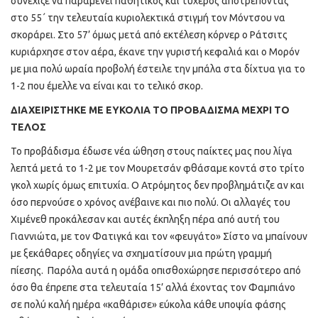
συνέχιζε να παραμένει παθητικός και τυχερός αποτρέποντας
στο 55΄ την τελευταία κυριολεκτικά στιγμή τον Μόντσου να
σκοράρει. Στο 57’ όμως μετά από εκτέλεση κόρνερ ο Ράτσιτς
κυριάρχησε στον αέρα, έκανε την γυριστή κεφαλιά και ο Μορόν
με μια πολύ ωραία προβολή έστειλε την μπάλα στα δίχτυα για το
1-2 που έμελλε να είναι και το τελικό σκορ.
ΔΙΑΧΕΙΡΙΣΤΗΚΕ ΜΕ ΕΥΚΟΛΙΑ ΤΟ ΠΡΟΒΑΔΙΣΜΑ ΜΕΧΡΙ ΤΟ
ΤΕΛΟΣ
Το προβάδισμα έδωσε νέα ώθηση στους παίκτες μας που λίγα
λεπτά μετά το 1-2 με τον Μουρετσάν φθάσαμε κοντά στο τρίτο
γκολ χωρίς όμως επιτυχία. Ο Ατρόμητος δεν προβλημάτιζε αν και
όσο περνούσε ο χρόνος ανέβαινε και πιο πολύ. Οι αλλαγές του
Χιμένεθ προκάλεσαν και αυτές έκπληξη πέρα από αυτή του
Γιαννιώτα, με τον Φατιγκά και τον «φευγάτο» Σίστο να μπαίνουν
με ξεκάθαρες οδηγίες να σχηματίσουν μια πρώτη γραμμή
πίεσης. Παρόλα αυτά η ομάδα οπισθοχώρησε περισσότερο από
όσο θα έπρεπε στα τελευταία 15’ αλλά έχοντας τον Φαμπιάνο
σε πολύ καλή ημέρα «καθάρισε» εύκολα κάθε υποψία φάσης