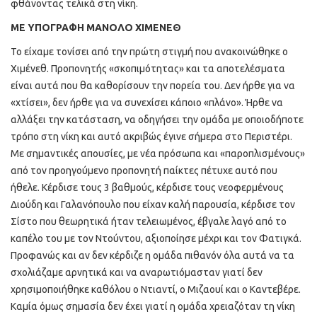
φθάνοντας τελικά στη νίκη.
ΜΕ ΥΠΟΓΡΑΦΗ ΜΑΝΟΛΟ ΧΙΜΕΝΕΘ
Το είχαμε τονίσει από την πρώτη στιγμή που ανακοινώθηκε ο
Χιμένεθ. Προπονητής «σκοπιμότητας» και τα αποτελέσματα
είναι αυτά που θα καθορίσουν την πορεία του. Δεν ήρθε για να
«χτίσει», δεν ήρθε για να συνεχίσει κάποιο «πλάνο». Ήρθε να
αλλάξει την κατάσταση, να οδηγήσει την ομάδα με οποιοδήποτε
τρόπο στη νίκη και αυτό ακριβώς έγινε σήμερα στο Περιστέρι.
Με σημαντικές απουσίες, με νέα πρόσωπα και «παροπλισμένους»
από τον προηγούμενο προπονητή παίκτες πέτυχε αυτό που
ήθελε. Κέρδισε τους 3 βαθμούς, κέρδισε τους νεοφερμένους
Διούδη και Γαλανόπουλο που είχαν καλή παρουσία, κέρδισε τον
Σίστο που θεωρητικά ήταν τελειωμένος, έβγαλε λαγό από το
καπέλο του με τον Ντούντου, αξιοποίησε μέχρι και τον Φατιγκά.
Προφανώς και αν δεν κέρδιζε η ομάδα πιθανόν όλα αυτά να τα
σχολιάζαμε αρνητικά και να αναρωτιόμασταν γιατί δεν
χρησιμοποιήθηκε καθόλου ο Ντιαντί, ο Μιζαουί και ο Καντεβέρε.
Καμία όμως σημασία δεν έχει γιατί η ομάδα χρειαζόταν τη νίκη