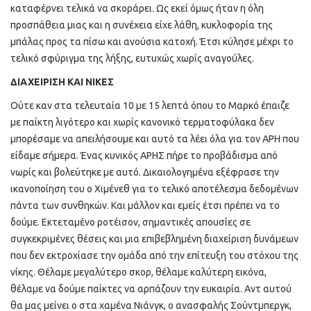
καταφέρνει τελικά να σκοράρει. Ως εκεί όμως ήταν η όλη
προσπάθεια μιας και η συνέχεια είχε λάθη, κυκλοφορία της
μπάλας προς τα πίσω και ανούσια κατοχή. Έτσι κύλησε μέχρι το
τελικό σφύριγμα της λήξης, ευτυχώς χωρίς αναγούλες.
ΔΙΑΧΕΙΡΙΣΗ ΚΑΙ ΝΙΚΕΣ
Ούτε καν στα τελευταία 10 με 15 λεπτά όπου το Μαρκό έπαιζε
με παίκτη λιγότερο και χωρίς κανονικό τερματοφύλακα δεν
μπορέσαμε να απειλήσουμε και αυτό τα λέει όλα για τον ΑΡΗ που
είδαμε σήμερα. Ένας κυνικός ΑΡΗΣ πήρε το προβάδισμα από
νωρίς και βολεύτηκε με αυτό. Δικαιολογημένα εξέφρασε την
ικανοποίηση του ο Χιμένεθ για το τελικό αποτέλεσμα δεδομένων
πάντα των συνθηκών. Και μάλλον και εμείς έτσι πρέπει να το
δούμε. Εκτεταμένο ροτέισον, σημαντικές απουσίες σε
συγκεκριμένες θέσεις και μια επιβεβλημένη διαχείριση δυνάμεων
που δεν εκτροχίασε την ομάδα από την επίτευξη του στόχου της
νίκης. Θέλαμε μεγαλύτερο σκορ, θέλαμε καλύτερη εικόνα,
θέλαμε να δούμε παίκτες να αρπάζουν την ευκαιρία. Αντ αυτού
θα μας μείνει ο στα χαμένα Νιάνγκ, ο ανασφαλής Σούντμπεργκ,