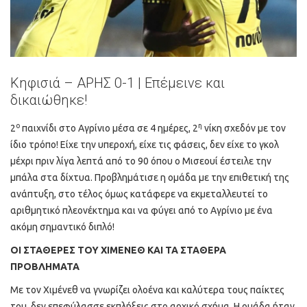
Κηφισιά – ΑΡΗΣ 0-1 | Επέμεινε και
δικαιώθηκε!
ο
η
2
παιχνίδι στο Αγρίνιο μέσα σε 4 ημέρες, 2
νίκη σχεδόν με τον
ίδιο τρόπο! Είχε την υπεροχή, είχε τις φάσεις, δεν είχε το γκολ
μέχρι πριν λίγα λεπτά από το 90 όπου ο Μισεουί έστειλε την
μπάλα στα δίχτυα. Προβλημάτισε η ομάδα με την επιθετική της
ανάπτυξη, στο τέλος όμως κατάφερε να εκμεταλλευτεί το
αριθμητικό πλεονέκτημα και να φύγει από το Αγρίνιο με ένα
ακόμη σημαντικό διπλό!
ΟΙ ΣΤΑΘΕΡΕΣ ΤΟΥ ΧΙΜΕΝΕΘ ΚΑΙ ΤΑ ΣΤΑΘΕΡΑ
ΠΡΟΒΛΗΜΑΤΑ
Με τον Χιμένεθ να γνωρίζει ολοένα και καλύτερα τους παίκτες
του, δεν επεφύλασσε εκπλήξεις στο αρχικό σχήμα. Η ομάδα ήταν