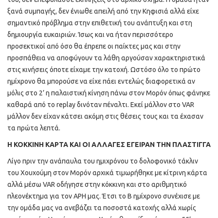
ξανά συμπαγής, δεν ένιωθε απειλή από την Κηφισιά αλλά είχε
σημαντικό πρόβλημα στην επιθετική του ανάπτυξη και στη
δημιουργία ευκαιριών. Ίσως και να ήταν περισσότερο
προσεκτικοί από όσο θα έπρεπε οι παίκτες μας και στην
προσπάθεια να αποφύγουν τα λάθη αργούσαν χαρακτηριστικά
στις κινήσεις όποτε είχαμε την κατοχή. Ωστόσο όλο το πρώτο
ημίχρονο θα μπορούσε να είχε πάει εντελώς διαφορετικά αν
μόλις στο 2’ η παλαιστική κίνηση πάνω στον Μορόν όπως φάνηκε
καθαρά από το replay δινόταν πέναλτι. Εκεί μάλλον στο VAR
μάλλον δεν είχαν κάτσει ακόμη στις θέσεις τους και τα έχασαν
τα πρώτα λεπτά.
Η ΚΟΚΚΙΝΗ ΚΑΡΤΑ ΚΑΙ ΟΙ ΑΛΛΑΓΕΣ ΕΓΕΙΡΑΝ ΤΗΝ ΠΛΑΣΤΙΓΓΑ
Λίγο πριν την ανάπαυλα του ημιχρόνου το δολοφονικό τάκλιν
του Χουχούμη στον Μορόν αρχικά τιμωρήθηκε με κίτρινη κάρτα
αλλά μέσω VAR οδήγησε στην κόκκινη και στο αριθμητικό
πλεονέκτημα για τον ΑΡΗ μας. Έτσι το Β ημίχρονο συνέχισε με
την ομάδα μας να ανεβάζει τα ποσοστά κατοχής αλλά χωρίς