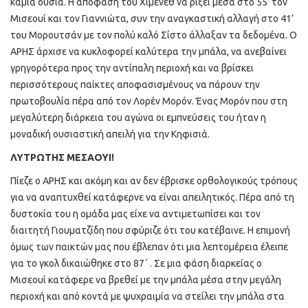
καμία ουσία. Η απόφαση του Χιμένεθ να ρίξει μέσα στο 55’ τον
Μισεουί και τον Γιαννιώτα, συν την αναγκαστική αλλαγή στο 41’
του Μορουτσάν με τον πολύ καλό Σίστο άλλαξαν τα δεδομένα. Ο
ΑΡΗΣ άρχισε να κυκλοφορεί καλύτερα την μπάλα, να ανεβαίνει
γρηγορότερα προς την αντίπαλη περιοχή και να βρίσκει
περισσότερους παίκτες αποφασισμένους να πάρουν την
πρωτοβουλία πέρα από τον Λορέν Μορόν. Ένας Μορόν που στη
μεγαλύτερη διάρκεια του αγώνα οι εμπνεύσεις του ήταν η
μοναδική ουσιαστική απειλή για την Κηφισιά.
ΛΥΤΡΩΤΗΣ ΜΕΣΑΟΥΙ!
Πίεζε ο ΑΡΗΣ και ακόμη και αν δεν έβρισκε ορθολογικούς τρόπους
για να αναπτυχθεί κατάφερνε να είναι απειλητικός. Πέρα από τη
δυστοκία του η ομάδα μας είχε να αντιμετωπίσει και τον
διαιτητή Γιουματζίδη που σφύριζε ότι του κατέβαινε. Η επιμονή
όμως των παικτών μας που έβλεπαν ότι μια λεπτομέρεια έλειπε
για το γκολ δικαιώθηκε στο 87΄ . Σε μια φάση διαρκείας ο
Μισεουί κατάφερε να βρεθεί με την μπάλα μέσα στην μεγάλη
περιοχή και από κοντά με ψυχραιμία να στείλει την μπάλα στα