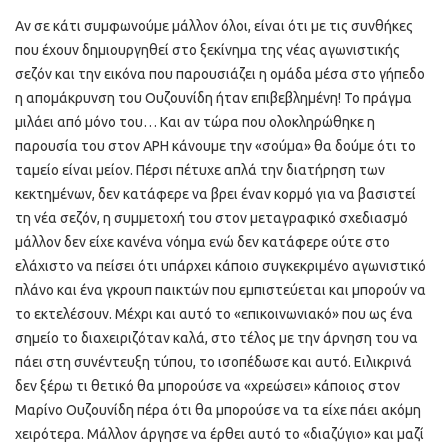
Αν σε κάτι συμφωνούμε μάλλον όλοι, είναι ότι με τις συνθήκες
που έχουν δημιουργηθεί στο ξεκίνημα της νέας αγωνιστικής
σεζόν και την εικόνα που παρουσιάζει η ομάδα μέσα στο γήπεδο
η απομάκρυνση του Ουζουνίδη ήταν επιβεβλημένη! Το πράγμα
μιλάει από μόνο του… Και αν τώρα που ολοκληρώθηκε η
παρουσία του στον ΑΡΗ κάνουμε την «σούμα» θα δούμε ότι το
ταμείο είναι μείον. Πέρσι πέτυχε απλά την διατήρηση των
κεκτημένων, δεν κατάφερε να βρει έναν κορμό για να βασιστεί
τη νέα σεζόν, η συμμετοχή του στον μεταγραφικό σχεδιασμό
μάλλον δεν είχε κανένα νόημα ενώ δεν κατάφερε ούτε στο
ελάχιστο να πείσει ότι υπάρχει κάποιο συγκεκριμένο αγωνιστικό
πλάνο και ένα γκρουπ παικτών που εμπιστεύεται και μπορούν να
το εκτελέσουν. Μέχρι και αυτό το «επικοινωνιακό» που ως ένα
σημείο το διαχειριζόταν καλά, στο τέλος με την άρνηση του να
πάει στη συνέντευξη τύπου, το ισοπέδωσε και αυτό. Ειλικρινά
δεν ξέρω τι θετικό θα μπορούσε να «χρεώσει» κάποιος στον
Μαρίνο Ουζουνίδη πέρα ότι θα μπορούσε να τα είχε πάει ακόμη
χειρότερα. Μάλλον άργησε να έρθει αυτό το «διαζύγιο» και μαζί